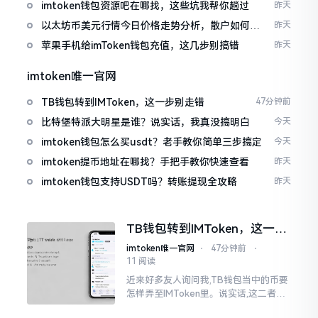
imtoken钱包资源吧在哪找，这些坑我帮你趟过
昨天
以太坊币美元行情今日价格走势分析，散户如何避
昨天
免追涨杀跌被套牢
苹果手机给imToken钱包充值，这几步别搞错
昨天
imtoken唯一官网
TB钱包转到IMToken，这一步别走错
47分钟前
比特堡特派大明星是谁？说实话，我真没搞明白
今天
imtoken钱包怎么买usdt？老手教你简单三步搞定
今天
imtoken提币地址在哪找？手把手教你快速查看
昨天
imtoken钱包支持USDT吗？转账提现全攻略
昨天
TB钱包转到IMToken，这一步
别走错
imtoken唯一官网
⋅
47分钟前
⋅
11 阅读
近来好多友人询问我,TB钱包当中的币要
怎样弄至IMToken里。说实话,这二者皆
是钱包,并无什么高低贵贱之分,然而在操