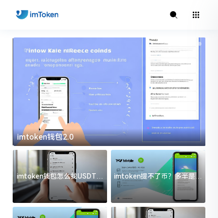
imtoken钱包2.0
i
imtoken钱包怎么找USDT地
imtoken提不了币？多半是这
址？三步搞定不踩坑
几件事没处理好