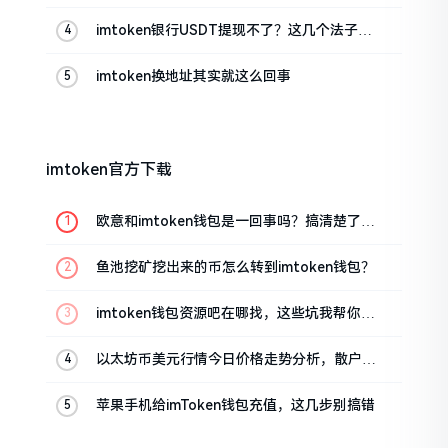
imtoken银行USDT提现不了？这几个法子能
帮你搞定
imtoken换地址其实就这么回事
imtoken官方下载
欧意和imtoken钱包是一回事吗？搞清楚了再
装钱包
鱼池挖矿挖出来的币怎么转到imtoken钱包？
imtoken钱包资源吧在哪找，这些坑我帮你趟
过
以太坊币美元行情今日价格走势分析，散户如
何避免追涨杀跌被套牢
苹果手机给imToken钱包充值，这几步别搞错