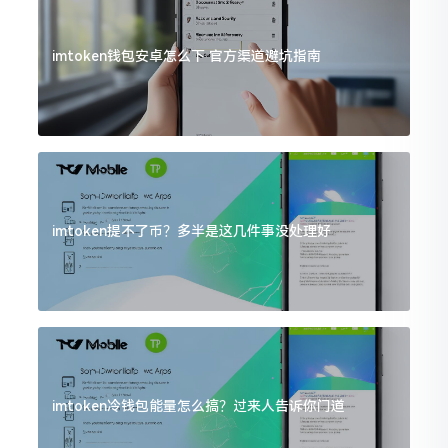
imtoken钱包安卓怎么下 官方渠道避坑指南
imtoken提不了币？多半是这几件事没处理好
imtoken冷钱包能量怎么搞？过来人告诉你门道