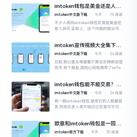
作方面的确得细致些。好多人转着转着
imtoken钱包是美金还是人民
就迷糊了
币？其实它是个“多面手”
imtoken中文版下载
⋅
今天
⋅
15 阅读
不少人询问imtoken钱包究竟是美金还
是人民币,实际上，这个问题的提出可谓
是有些“外行人”的意味了。imtoken根本
就不会去发行属于自身的货币,它仅仅是
imtoken宣传视频大全集下
一个“钱包”而已
载，新手看完就懂怎么用
imtoken中文版下载
⋅
今天
⋅
24 阅读
日前,我心里头琢磨着打算去折腾那加密
货币,有个朋友,就热心给我推荐了imTok
en,还着重讲这可是个老资格的钱包哩。
之后,我去到网上搜索了一番,嘿
imtoken钱包能不能交易？一
文说清楚
imtoken中文版下载
⋅
今天
⋅
24 阅读
有一款imtoken钱包,使用它的人数量挺
多,然而众多人弄不明白它究竟可不可以
进行交易。说实话,此问题问得很实在。
钱包和交易所原本就是不同的事物,像是
欧意和imtoken钱包是一回事
存钱罐与菜市场那般
吗？搞清楚了再装钱包
imtoken官方下载
⋅
今天
⋅
30 阅读