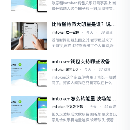
欧意和imtoken钱包关系好吗事实上,当
最开始踏入这个圈子那一刻,我同样曾因
这两者之名而陷入困惑,觉得好似有着同
一母体渊源所致的关联。而后随着时间
比特堡特派大明星是谁？说实
推移才逐渐明晰
话，我真没搞明白
imtoken唯一官网
⋅
今天
⋅
39 阅读
近段时间刷朋友圈之时,老李甩过来了一
个链接,声称比特堡弄出了个大举动,派遣
了个不知什么样明星前来站台。我点击
进入查看,哎呀不得了,满屏幕都是“重
imtoken钱包支持哪些设备？
磅”、“首发”、“独家”
手机电脑都能用
imtoken钱包2.0
⋅
今天
⋅
37 阅读
Imtoken这个东西,讲真用了蛮长一段时
间了。好多人问我它究竟可以在什么设
备上运行,今天就来谈谈这个事情。从手
机这一介面来说,iOS系统跟安卓系统都
imtoken怎么转能量 波场能量
给予支持
转换教程
imtoken中文版下载
⋅
今天
⋅
44 阅读
长久玩波场后大家尽皆明晰,能量这套玩
意儿恰似手机电量这样,设若缺失,便着实
关乎任何事项也难以做成。不论旨在实