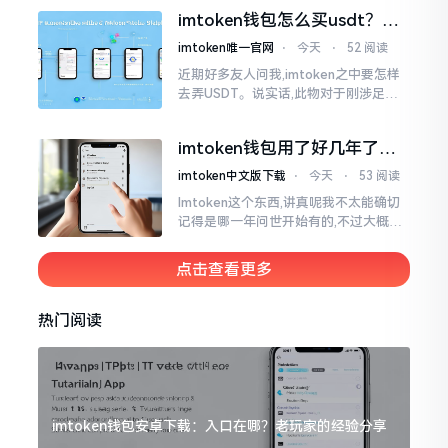
施与波场相关转账特定TRC-20代币之举
imtoken钱包怎么买usdt？老
手教你简单三步搞定
imtoken唯一官网
⋅
今天
⋅
52 阅读
近期好多友人问我,imtoken之中要怎样
去弄USDT。说实话,此物对于刚涉足币
圈之人而言着实有些让人发懵。USDT是
泰达币,跟美元以1:1挂钩
imtoken钱包用了好几年了，
到底多少年了？
imtoken中文版下载
⋅
今天
⋅
53 阅读
Imtoken这个东西,讲真呢我不太能确切
记得是哪一年问世开始有的,不过大概在
2016年、2017年那个时候就开始活跃
变得热门起来了,一直到现如今大概差不
点击查看更多
多快要十年的时间了。
热门阅读
imtoken钱包安卓下载：入口在哪？老玩家的经验分享