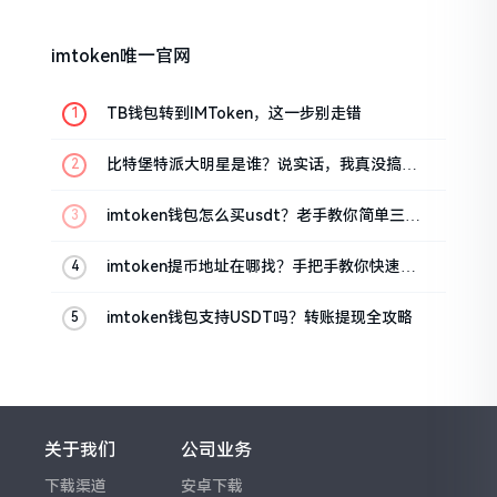
imtoken唯一官网
TB钱包转到IMToken，这一步别走错
比特堡特派大明星是谁？说实话，我真没搞明
白
imtoken钱包怎么买usdt？老手教你简单三步
搞定
imtoken提币地址在哪找？手把手教你快速查
看
imtoken钱包支持USDT吗？转账提现全攻略
关于我们
公司业务
下载渠道
安卓下载