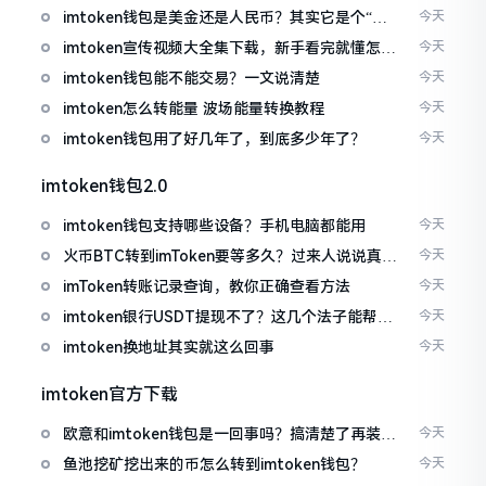
imtoken钱包是美金还是人民币？其实它是个“多
今天
面手”
imtoken宣传视频大全集下载，新手看完就懂怎么
今天
用
imtoken钱包能不能交易？一文说清楚
今天
imtoken怎么转能量 波场能量转换教程
今天
imtoken钱包用了好几年了，到底多少年了？
今天
imtoken钱包2.0
imtoken钱包支持哪些设备？手机电脑都能用
今天
火币BTC转到imToken要等多久？过来人说说真实
今天
情况
imToken转账记录查询，教你正确查看方法
今天
imtoken银行USDT提现不了？这几个法子能帮你
今天
搞定
imtoken换地址其实就这么回事
今天
imtoken官方下载
欧意和imtoken钱包是一回事吗？搞清楚了再装钱
今天
包
鱼池挖矿挖出来的币怎么转到imtoken钱包？
今天