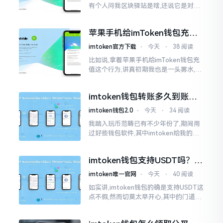
有个人问我区块驿站是啥,还说它是对标
美元的ETH,说实在的,刚开始的时候我也
犯难,这词听起来可挺吓人的。之后我翻
苹果手机给imToken钱包充
找了些资料
值，这几步别搞错
imtoken官方下载
⋅
今天
⋅
38 阅读
比如说,拿着苹果手机给imToken钱包充
值这个行为,讲真初期我也是一头雾水,搞
不清楚状况。在安卓系统上,简单直接复
制地址便大功告成,然而到了iPhone这儿
imtoken钱包转账多久到账？
一文说清楚
imtoken钱包2.0
⋅
今天
⋅
34 阅读
我踏入玩币范畴已有不少年份了,期间用
过好些钱包软件,其中imtoken给我的整
体感受还算过得去。然而,它有个小毛病,
就是交易时,确认时间常常不太稳
imtoken钱包支持USDT吗？转
账提现全攻略
imtoken唯一官网
⋅
今天
⋅
40 阅读
如实讲,imtoken钱包的确是支持USDT这
点不假,然而切莫太早开心,其中的门道是
相当多的。好多人觉得装上了钱包就能
够随意进行转账操作,可结果要么是手续