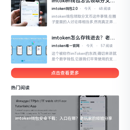
imtoken钱包怎么领取分叉
费高得主子心疼
币？老手教你避坑
imtoken钱包2.0
⋅
今天
⋅
48 阅读
imtoken钱包领取分叉币这件事情,在圈
子里面的人讨论得相当多,然而真正弄明
白的人并没有几个。分叉币实际上就是
从原链fork出来的新的币种
imtoken怎么存钱进去？老玩
家教你把钱转进钱包
imtoken唯一官网
⋅
今天
⋅
57 阅读
这个被称作imToken的东西,确切来讲就
是个数字钱包,它跟我们平常使用的支付
宝、微信有所不同,其本身没办法直接进
行“充值”。好多人在初次接触玩弄它的
点击查看更多
时候都会陷入困惑
热门阅读
imtoken钱包安卓下载：入口在哪？老玩家的经验分享