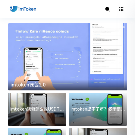
imtoken钱包2.0
i
imtoken钱包怎么找USDT地
imtoken提不了币？多半是这
址？三步搞定不踩坑
几件事没处理好