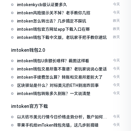
imtokenkycb级认证要多久
今天
imtoken风险提示关不掉？老手教你几招
今天
imtoken怎么转出去？几步搞定不踩坑
昨天
imtoken钱包官方网址app下载入口在哪
昨天
imtoken钱包下载中文版，老玩家手把手教你避坑
昨天
imtoken钱包2.0
imtoken钱包U余额长啥样？截图这样看
今天
imtoken钱包交易所靠不靠谱？老玩家说说心里话
今天
imtoken手续费怎么算？转账和交易所差别大了
今天
区块驿站是什么？对标美元的ETH到底咋回事
今天
imtoken钱包转账多久到账？一文说清楚
今天
imtoken官方下载
以太坊币美元行情今日价格走势分析，散户如何避
今天
免追涨杀跌被套牢
苹果手机给imToken钱包充值，这几步别搞错
今天