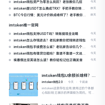
imtoken钱包资产为零怎么找回？老张教你几招
今天
imtoken里USDT怎么换成TRX？手把手教你转成
昨天
波场币
BTC今日行情：美元计价跌成啥样了？老手教你咋
昨天
看
imtoken唯一官网
imtoken钱包支持USDT吗？转账提现全攻略
今天
imtoken怎么存钱进去？老玩家教你把钱转进钱包
今天
imtoken钱包手续费怎么省？老玩家告诉你几个实
今天
在招
imtoken钱包有借贷功能吗？靠谱不靠谱一文说清
今天
楚
埃塞俄比亚英语怎么读？教你轻松记住正确发音
今天
imtoken钱包U余额长啥样？截
图这样看
imtoken钱包2.0
⋅
今天
⋅
9 阅读
imtoken这款存在应用,使用过的个体都
心知肚明,它展示的界面极为简约。可是,
U余额的那个部分偶尔会致使人们的视觉
感受产生些许困惑。