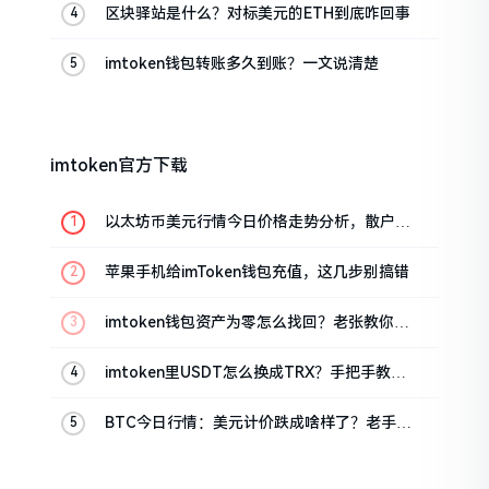
区块驿站是什么？对标美元的ETH到底咋回事
imtoken钱包转账多久到账？一文说清楚
imtoken官方下载
以太坊币美元行情今日价格走势分析，散户如
何避免追涨杀跌被套牢
苹果手机给imToken钱包充值，这几步别搞错
imtoken钱包资产为零怎么找回？老张教你几
招
imtoken里USDT怎么换成TRX？手把手教你
转成波场币
BTC今日行情：美元计价跌成啥样了？老手教
你咋看