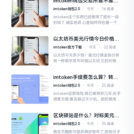
imtoken钱包交易所靠不靠
谱？老玩家说说心里话
imtoken钱包2.0
⋅
今天
⋅
16 阅读
imtoken这个东西已经使用了挺长一段
时间了,诚实地讲,心里始终存在着一个疙
瘩。钱包本身不存在问题,然而交易所那
边就稍微有点让人不放心。今天来谈论
以太坊币美元行情今日价格走
这个事情
势分析，散户如何避免追涨杀
imtoken官方下载
⋅
今天
⋅
22 阅读
跌被套牢
以太坊今天多少钱？美元行情走势分析
有一种数字货币叫做以太坊,它的价格走
势那叫一个起伏不定,就如同乘坐游乐场
里的过山车一样。每一天,伴随着美元汇
imtoken手续费怎么算？转账
率出现的一点点波动
和交易所差别大了
imtoken钱包2.0
⋅
今天
⋅
25 阅读
imtoken这款钱包,我已使用好几年,在手
续费方面,着实踩过不少坑。起初使用时,
每次转账,都提心吊胆,完全不知钱究竟扣
在了何处。经后来慢慢深入研究,才终于
区块驿站是什么？对标美元的
明白
ETH到底咋回事
imtoken钱包2.0
⋅
今天
⋅
35 阅读
我在币圈那可是折腾好些年了,前些日子