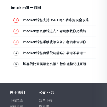
imtoken唯一官网
imtoken钱包支持USDT吗？转账提现全攻略
imtoken怎么存钱进去？老玩家教你把钱转进
钱包
imtoken钱包手续费怎么省？老玩家告诉你几
个实在招
imtoken钱包有借贷功能吗？靠谱不靠谱一文
说清楚
埃塞俄比亚英语怎么读？教你轻松记住正确发
音
关于我们
公司业务
下载渠道
安卓下载
网站地图
以太坊