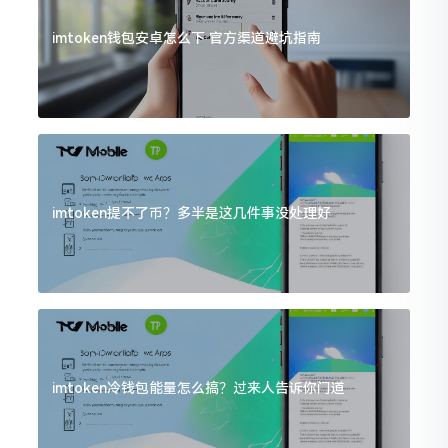
imtoken钱包安卓怎么下 官方渠道避坑指南
imtoken提不了币？多半是这几件事没处理好
imtoken冷钱包能量怎么搞？过来人告诉你门道