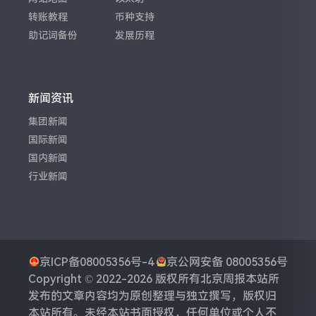
转账教程
币种支持
助记词备份
发展历程
新闻资讯
集团新闻
国际新闻
国内新闻
行业新闻
京ICP备08005356号-4
京公网安备 08005356号
Copyright © 2022-2026 版权所有
北京周报
本站所
发布的文章内容均为原创整理与独立撰写，版权归
本站所有。未经本站书面授权，任何单位或个人不