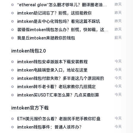
“ethereal glow”怎么翻才够味儿？翻译圈老油条
昨天
的私房话
imtoken助记词忘了？别慌，这招能救你
昨天
imtoken是去中心化钱包吗？看完这篇不踩坑
昨天
装错假imtoken钱包怎么办？别慌，快卸载，这几
昨天
招能救急
我是丘imtoken来拯救你的钱包
前天
imtoken钱包2.0
imtoken钱包安卓版版本下载安装教程
今天
imtoken电脑端登录入口，地址在这里
今天
imtoken钱包付款失败？多半是这几个原因闹的
今天
imtoken转币老卡着？老玩家教你几招搞定
今天
imtoken买USDT汇率怎么算？几点买最划算
今天
imtoken官方下载
ETH美元报价怎么看？老股民手把手教你盯盘
今天
imtoken钱包事件：普通人该咋办？
今天