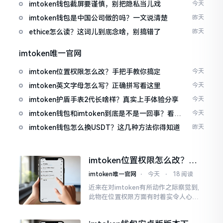
imtoken钱包截屏要谨慎，别把隐私当儿戏
今天
imtoken钱包是中国公司做的吗？一文说清楚
昨天
ethice怎么读？这词儿到底念啥，别搞错了
昨天
imtoken唯一官网
imtoken位置权限怎么改？手把手教你搞定
今天
imtoken英文字母怎么写？正确拼写看这里
今天
imtoken护盾手表2代长啥样？真实上手体验分享
今天
imtoken钱包和imtoken到底是不是一回事？看完
今天
就懂了
imtoken钱包怎么换USDT？这几种方法你得知道
昨天
imtoken位置权限怎么改？手
把手教你搞定
imtoken唯一官网
⋅
今天
⋅
18 阅读
近来在对imtoken有所动作之际察觉到,
此物在位置权限方面有时着实令人心生
烦闷之感。开启app之际提示定位出现故
障情况,致使我呈现出一脸茫然不知所措