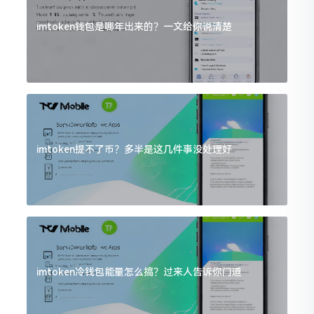
imtoken钱包是哪年出来的？一文给你说清楚
imtoken提不了币？多半是这几件事没处理好
imtoken冷钱包能量怎么搞？过来人告诉你门道