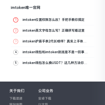
imtoken唯一官网
imtoken位置权限怎么改？手把手教你搞定
imtoken英文字母怎么写？正确拼写看这里
imtoken护盾手表2代长啥样？真实上手体验
分享
imtoken钱包和imtoken到底是不是一回事？
看完就懂了
imtoken钱包怎么换USDT？这几种方法你得
知道
关于我们
公司业务
下载渠道
安卓下载
网站地图
以太坊