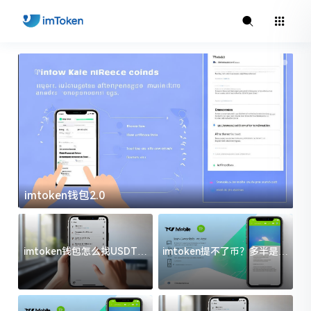
imtoken钱包2.0
i
imtoken钱包怎么找USDT地
imtoken提不了币？多半是这
址？三步搞定不踩坑
几件事没处理好