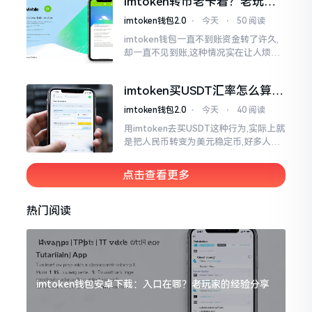
imtoken转币老卡着？老玩家
得
教你几招搞定
imtoken钱包2.0
⋅
今天
⋅
50 阅读
imtoken钱包一直不到账资金转了许久,
却一直不见到账,这种情况实在让人烦躁,
怒火中烧。我刚启用imtoken软件时,就
遇到过类似困扰,那时内心焦急,像被困在
imtoken买USDT汇率怎么算？
热锅上的蚂蚁,慌乱无措。
几点买最划算
imtoken钱包2.0
⋅
今天
⋅
40 阅读
用imtoken去买USDT这种行为,实际上就
是把人民币转变为美元稳定币,好多人在
首次进行购买时都陷入了困惑状态,界面
之中有着大量的数字,汇率呈现出忽高忽
点击查看更多
低的状况
热门阅读
imtoken钱包安卓下载：入口在哪？老玩家的经验分享