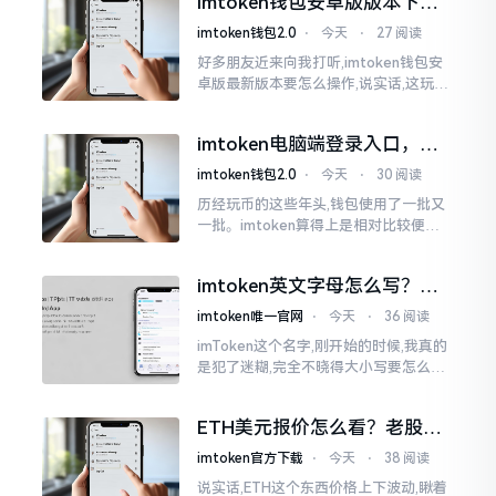
imtoken钱包安卓版版本下载
的模样
安装教程
imtoken钱包2.0
⋅
今天
⋅
27 阅读
好多朋友近来向我打听,imtoken钱包安
卓版最新版本要怎么操作,说实话,这玩意
儿要是熟练掌握了,还挺方便的。我用它
都快两年了,从1.8版本一直跟到现在的2.
imtoken电脑端登录入口，地
0版本
址在这里
imtoken钱包2.0
⋅
今天
⋅
30 阅读
历经玩币的这些年头,钱包使用了一批又
一批。imtoken算得上是相对比较便于
使用的，在手机上运用起来没有问题,然
而有时想要就着大屏幕瞧瞧资产状况,那
imtoken英文字母怎么写？正
就得去寻觅电脑端的入口。
确拼写看这里
imtoken唯一官网
⋅
今天
⋅
36 阅读
imToken这个名字,刚开始的时候,我真的
是犯了迷糊,完全不晓得大小写要怎么去
处置。在网络上搜寻了一阵后,发觉各种
各样的写法都有,有的写成IMTOKEN
ETH美元报价怎么看？老股民
手把手教你盯盘
imtoken官方下载
⋅
今天
⋅
38 阅读
说实话,ETH这个东西价格上下波动,瞅着