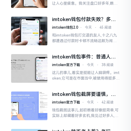
让人心里疲惫。我关注盘口好多年,瞧见
好多人询问“eth美元报价”,实际上重点并
非价格自身,而是你怎样去看待、如何做
imtoken钱包付款失败？多半
判断。
是这几个原因闹的
imtoken钱包2.0
⋅
今天
⋅
45 阅读
和imtoken钱包打交道的友人,十之八九
都遭遇过付款时卡顿不流畅这颇为闹心
的状况。转账持续许久毫无反应,亦或是
直接弹出红色字体显示报错,情形令人焦
imtoken钱包事件：普通人该
急得连连跺脚。实际上讲
咋办？
imtoken官方下载
⋅
今天
⋅
38 阅读
这儿的事儿,着实是挺能让人脑袋疼。imt
oken,它可是在市面当中,被使用得挺多的
那种钱包。前段时间,它出现了一些状况
咧,好多人的资产,都跟着一块儿晃悠起来
imtoken钱包截屏要谨慎，别
把隐私当儿戏
imtoken官方下载
⋅
今天
⋅
42 阅读
钱包截图这事儿,起初瞧着好像挺简单,可
实际上却藏着好多玄机,我见过好多人,总
随手截钱包画面后,就随便发到朋友圈或
者群聊里,结果账号被盗,资产也没了,要晓