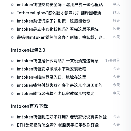
imtoken钱包交易安全吗 - 老用户的一些心里话
今天
“ethereal glow”怎么翻才够味儿？翻译圈老油条
昨天
的私房话
imtoken助记词忘了？别慌，这招能救你
昨天
imtoken是去中心化钱包吗？看完这篇不踩坑
昨天
装错假imtoken钱包怎么办？别慌，快卸载，这几
昨天
招能救急
imtoken钱包2.0
imtoken钱包是什么网站？一文说清楚这玩意
17分钟前
imtoken钱包安卓版版本下载安装教程
今天
imtoken电脑端登录入口，地址在这里
今天
imtoken钱包付款失败？多半是这几个原因闹的
今天
imtoken转币老卡着？老玩家教你几招搞定
今天
imtoken官方下载
imtoken钱包到底好不好用？老玩家说说真实体验
今天
ETH美元报价怎么看？老股民手把手教你盯盘
今天