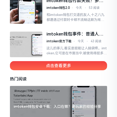
imtoken钱包付款失败？多半
判断。
是这几个原因闹的
imtoken钱包2.0
⋅
今天
⋅
53 阅读
和imtoken钱包打交道的友人,十之八九
都遭遇过付款时卡顿不流畅这颇为闹心
的状况。转账持续许久毫无反应,亦或是
直接弹出红色字体显示报错,情形令人焦
imtoken钱包事件：普通人该
急得连连跺脚。实际上讲
咋办？
imtoken官方下载
⋅
今天
⋅
43 阅读
这儿的事儿,着实是挺能让人脑袋疼。imt
oken,它可是在市面当中,被使用得挺多的
那种钱包。前段时间,它出现了一些状况
咧,好多人的资产,都跟着一块儿晃悠起来
点击查看更多
热门阅读
imtoken钱包安卓下载：入口在哪？老玩家的经验分享