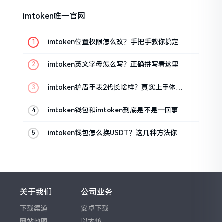
imtoken唯一官网
imtoken位置权限怎么改？手把手教你搞定
imtoken英文字母怎么写？正确拼写看这里
imtoken护盾手表2代长啥样？真实上手体验
分享
imtoken钱包和imtoken到底是不是一回事？
看完就懂了
imtoken钱包怎么换USDT？这几种方法你得
知道
关于我们
公司业务
下载渠道
安卓下载
网站地图
以太坊