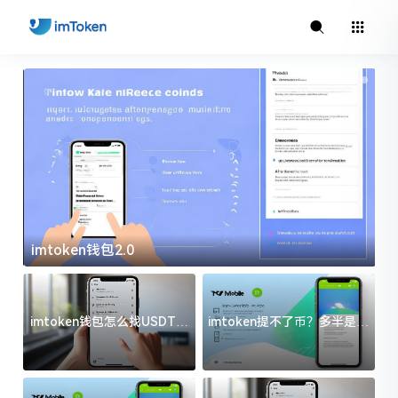
imtoken钱包2.0
i
imtoken钱包怎么找USDT地
imtoken提不了币？多半是这
址？三步搞定不踩坑
几件事没处理好