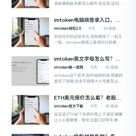
卓版最新版本要怎么操作,说实话,这玩意
儿要是熟练掌握了,还挺方便的。我用它
都快两年了,从1.8版本一直跟到现在的2.
imtoken电脑端登录入口，地
0版本
址在这里
imtoken钱包2.0
⋅
今天
⋅
40 阅读
历经玩币的这些年头,钱包使用了一批又
一批。imtoken算得上是相对比较便于
使用的，在手机上运用起来没有问题,然
而有时想要就着大屏幕瞧瞧资产状况,那
imtoken英文字母怎么写？正
就得去寻觅电脑端的入口。
确拼写看这里
imtoken唯一官网
⋅
今天
⋅
45 阅读
imToken这个名字,刚开始的时候,我真的
是犯了迷糊,完全不晓得大小写要怎么去
处置。在网络上搜寻了一阵后,发觉各种
各样的写法都有,有的写成IMTOKEN
ETH美元报价怎么看？老股民
手把手教你盯盘
imtoken官方下载
⋅
今天
⋅
45 阅读
说实话,ETH这个东西价格上下波动,瞅着
让人心里疲惫。我关注盘口好多年,瞧见
好多人询问“eth美元报价”,实际上重点并
非价格自身,而是你怎样去看待、如何做