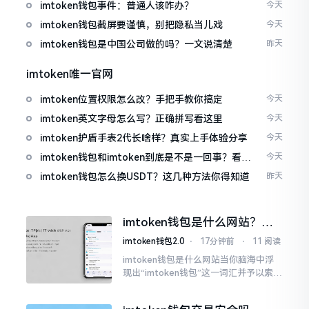
imtoken钱包事件：普通人该咋办？
今天
imtoken钱包截屏要谨慎，别把隐私当儿戏
今天
imtoken钱包是中国公司做的吗？一文说清楚
昨天
imtoken唯一官网
imtoken位置权限怎么改？手把手教你搞定
今天
imtoken英文字母怎么写？正确拼写看这里
今天
imtoken护盾手表2代长啥样？真实上手体验分享
今天
imtoken钱包和imtoken到底是不是一回事？看完
今天
就懂了
imtoken钱包怎么换USDT？这几种方法你得知道
昨天
imtoken钱包是什么网站？一
文说清楚这玩意
imtoken钱包2.0
⋅
17分钟前
⋅
11 阅读
imtoken钱包是什么网站当你脑海中浮
现出“imtoken钱包”这一词汇并予以索求
之时,内心所想往往不外乎“此物究竟是何
种平台”。事实上,初次听闻imtoken之际,