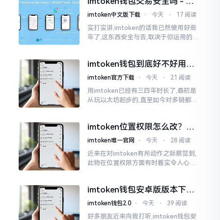
imtoken钱包交易安全吗 - 老
我也曾短暂错愕
用户的一些心里话
imtoken中文版下载
⋅
今天
⋅
17 阅读
实打实讲,imtoken的话我已然使用好些
年了,这东西安全与否,取决于你运用的方
式。钱包自身不存在问题,然而众多人之
所以失败,在于贪图便宜以及偷懒。我目
imtoken钱包到底好不好用？
睹过非常多的人
老玩家说说真实体验
imtoken官方下载
⋅
今天
⋅
21 阅读
用imtoken已经有三四年时长了,最初是
从玩以太坊起步的,直至如今对多链都有
涉及,也可算是个老使用者了,讲真，imto
ken这玩意儿就好像一个数字钱袋子
imtoken位置权限怎么改？手
把手教你搞定
imtoken唯一官网
⋅
今天
⋅
28 阅读
近来在对imtoken有所动作之际察觉到,
此物在位置权限方面有时着实令人心生
烦闷之感。开启app之际提示定位出现故
障情况,致使我呈现出一脸茫然不知所措
imtoken钱包安卓版版本下载
的模样
安装教程
imtoken钱包2.0
⋅
今天
⋅
39 阅读
好多朋友近来向我打听,imtoken钱包安