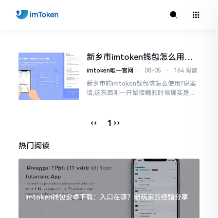
新乡市imtoken钱包怎么用？
新乡老铁教你避坑
imtoken唯一官网
⋅
08-05
⋅
164 阅读
新乡市的imtoken钱包该怎么使用?说实
话,这东西刚一开始接触的时候确实是会
让人感觉有点懵圈。我在新乡已经待了
十几年,平常也就是看看抖音、逛逛胖东
来而已
‹‹
››
1
热门阅读
imtoken钱包安卓下载：入口在哪？老玩家的经验分享