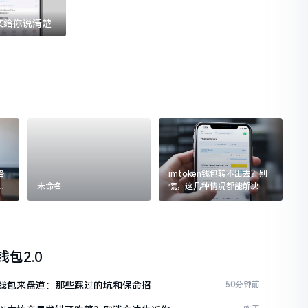
一文给你说清楚
格
imtoken钱包转不出去？别
追
未命名
慌，这几种情况都能解决
n钱包2.0
ken钱包来盘道：那些踩过的坑和保命招
50分钟前