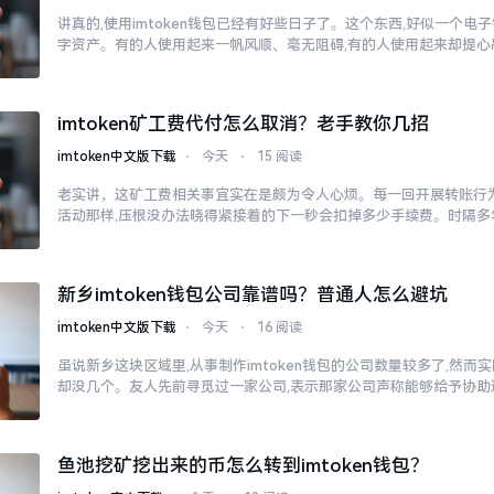
讲真的,使用imtoken钱包已经有好些日子了。这个东西,好似一个电
字资产。有的人使用起来一帆风顺、毫无阻碍,有的人使用起来却提心
imtoken矿工费代付怎么取消？老手教你几招
imtoken中文版下载
⋅
今天
⋅
15 阅读
老实讲，这矿工费相关事宜实在是颇为令人心烦。每一回开展转账行为
活动那样,压根没办法晓得紧接着的下一秒会扣掉多少手续费。时隔多
新乡imtoken钱包公司靠谱吗？普通人怎么避坑
imtoken中文版下载
⋅
今天
⋅
16 阅读
虽说新乡这块区域里,从事制作imtoken钱包的公司数量较多了,然
却没几个。友人先前寻觅过一家公司,表示那家公司声称能够给予协助
鱼池挖矿挖出来的币怎么转到imtoken钱包？