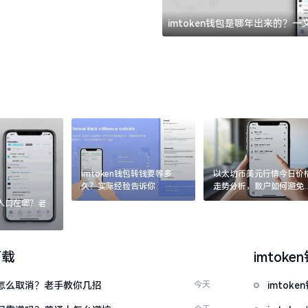
imtoken钱包是哪年出来的？
imtoken钱包转钱要等多
以太坊币美元行情今日价
久？实际经验告诉你
走势分析，散户如何避免
涨杀跌被套牢
：入口在哪？老
下载
imtoke
代付怎么取消？老手教你几招
今天
imto