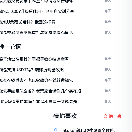
ken以太坊交易发错了咋整？取消方法告诉你
昨天
en钱包5.0.009升级后咋用？老用户实测分享
昨天
en钱包U余额长啥样？截图这样看
昨天
ken钱包交易所靠不靠谱？老玩家说说心里话
昨天
en唯一官网
ken提币地址在哪找？手把手教你快速查看
昨天
en钱包支持USDT吗？转账提现全攻略
昨天
ken怎么存钱进去？老玩家教你把钱转进钱包
昨天
ken钱包手续费怎么省？老玩家告诉你几个实在招
昨天
ken钱包有借贷功能吗？靠谱不靠谱一文说清楚
昨天
猜你喜欢
换一换
imtoken钱包硬件设置全攻略，