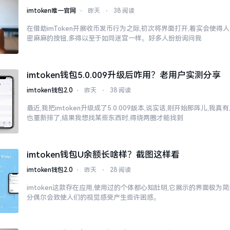
imtoken唯一官网
⋅
昨天
⋅
38 阅读
在借助imToken开展收币发币行为之际,初次将界面打开,着实会使得
密麻麻的按钮,多得以至于如同迷宫一样。好多人纷纷询问我
imtoken钱包5.0.009升级后咋用？老用户实测分享
imtoken钱包2.0
⋅
昨天
⋅
38 阅读
最近,我把imtoken升级成了5.0.009版本,说实话,刚开始那阵儿,我
也重新排了,结果我想找某些东西时,得绕两圈才能找到
imtoken钱包U余额长啥样？截图这样看
imtoken钱包2.0
⋅
昨天
⋅
28 阅读
imtoken这款存在应用,使用过的个体都心知肚明,它展示的界面极为
分偶尔会致使人们的视觉感受产生些许困惑。