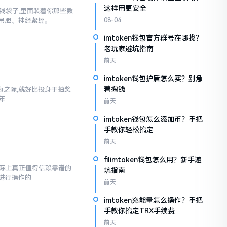
这样用更安全
子钱袋子,里面装着你那些数
吊胆、神经紧绷。
08-04
imtoken钱包官方群号在哪找？
老玩家避坑指南
前天
imtoken钱包护盾怎么买？别急
着掏钱
之际,就好比投身于抽奖
年
前天
imtoken钱包怎么添加币？手把
手教你轻松搞定
前天
filimtoken钱包怎么用？新手避
而实际上真正值得信赖靠谱的
坑指南
进行操作的
前天
imtoken充能量怎么操作？手把
手教你搞定TRX手续费
前天