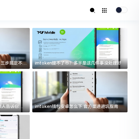
址？三步搞定不踩
imtoken提不了币？多半是这几件事没处理好
i
过来人告诉你门
imtoken钱包安卓怎么下 官方渠道避坑指南