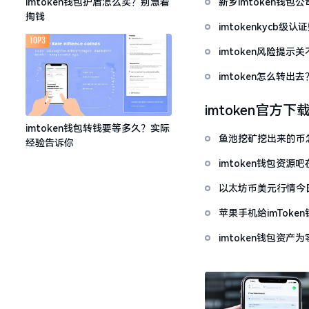
新乡imtoken钱
imtoken钱包护盾怎么买？别急着
掏钱
imtokenkycb级认
TOP3
imtoken风险提
imtoken怎么转出
imtoken官方下
imtoken钱包转钱要等多久？实际
鱼池挖矿挖出来的币怎
经验告诉你
imtoken钱包资
以太坊币美元行情今
套牢
苹果手机给imTok
imtoken钱包资