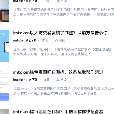
imtoken官方下载
⋅
今天
⋅
18 阅读
讲实在话,在最初开始进行鱼池挖矿的那个时候,我也曾经因为转账方
次。挖出来的矿币堆积在了鱼池账户之中,看起来的确让人感觉颇为畅
imtoken以太坊交易发错了咋整？取消方法告诉你
imtoken钱包2.0
⋅
昨天
⋅
29 阅读
这事儿平常得很常见,手抖一下地址填错,或者金额填多,心里猛地咯噔一下
那交易,本质乃是一锤子买卖啊,一旦提交到区块链之上
imtoken钱包资源吧在哪找，这些坑我帮你趟过
imtoken官方下载
⋅
昨天
⋅
33 阅读
讲真,imtoken钱包资源吧这个东西,网络上的信息繁杂混乱,让人难
途径,有的人则表示是第三方进行的搬运。倘若找对了资源
imtoken提币地址在哪找？手把手教你快速查看