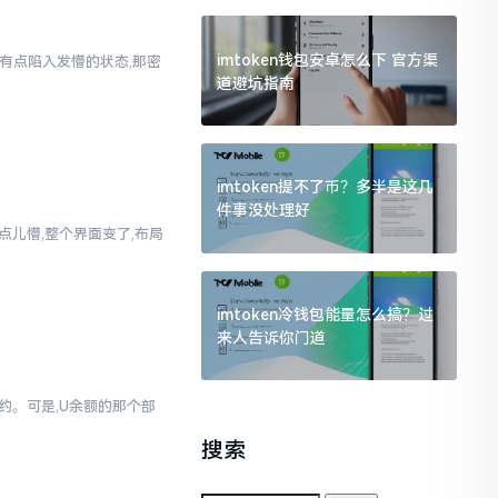
imtoken钱包安卓怎么下 官方渠
人有点陷入发懵的状态,那密
道避坑指南
imtoken提不了币？多半是这几
件事没处理好
真有点儿懵,整个界面变了,布局
imtoken冷钱包能量怎么搞？过
来人告诉你门道
简约。可是,U余额的那个部
搜索