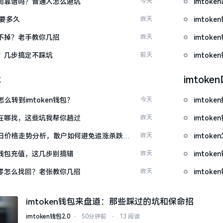
包公司靠谱吗？普通人怎么避坑
今天
imto
证要多久
昨天
imtok
示关不掉？老手教你几招
昨天
imtok
去？几步搞定不踩坑
前天
imto
载
imtok
么转到imtoken钱包？
今天
imto
源吧在哪找，这些坑我帮你趟过
昨天
imtok
日价格走势分析，散户如何避免追涨杀跌被
昨天
imto
en钱包充值，这几步别搞错
昨天
imto
产为零怎么找回？老张教你几招
昨天
imto
imtoken钱包来盘道：那些踩过的坑和保命招
imtoken钱包2.0
⋅
50分钟前
⋅
13 阅读