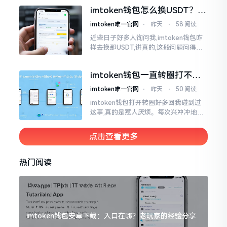
物。而实际上,这二者根本完完全全就是
imtoken钱包怎么换USDT？这
同一个物品
几种方法你得知道
imtoken唯一官网
⋅
昨天
⋅
58 阅读
近些日子好多人询问我,imtoken钱包咋
样去换那USDT,讲真的,这般问题问得很
是实在。咱们那些普通之人玩币,最为头
疼之事便是怎样把各类代币换成USDT
imtoken钱包一直转圈打不开
解决办法分享
imtoken唯一官网
⋅
昨天
⋅
50 阅读
imtoken钱包打开转圈好多回我碰到过
这事,真的是惹人厌烦。每次兴冲冲地开
启imtoken,那个圈就开始不住地转呀转,
仿若永远没有尽头一样。针对这种情形,
点击查看更多
大家说法不尽相同
热门阅读
imtoken钱包安卓下载：入口在哪？老玩家的经验分享