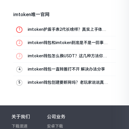
imtoken唯一官网
imtoken护盾手表2代长啥样？真实上手体验
分享
imtoken钱包和imtoken到底是不是一回事？
看完就懂了
imtoken钱包怎么换USDT？这几种方法你得
知道
imtoken钱包一直转圈打不开 解决办法分享
imtoken钱包创建要断网吗？老玩家说说真实
情况
关于我们
公司业务
下载渠道
安卓下载