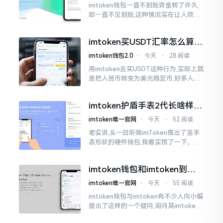
imtoken钱包一直不到账资金转了许久,
却一直不见到账,这种情况实在让人烦躁,
怒火中烧。我刚启用imtoken软件时,就
遇到过类似困扰,那时内心焦急,像被困在
imtoken买USDT汇率怎么算？
热锅上的蚂蚁,慌乱无措。
几点买最划算
imtoken钱包2.0
⋅
今天
⋅
28 阅读
用imtoken去买USDT这种行为,实际上就
是把人民币转变为美元稳定币,好多人在
首次进行购买时都陷入了困惑状态,界面
之中有着大量的数字,汇率呈现出忽高忽
imtoken护盾手表2代长啥样？
低的状况
真实上手体验分享
imtoken唯一官网
⋅
今天
⋅
52 阅读
老实讲,头一回听闻imToken推出了呈手
表形状的硬件钱包,我着实愣了一下。在c
rypto圈子里,玩硬件钱包的人数量不少,
然而做成手表样式的着实不多见。
imtoken钱包和imtoken到底
是不是一回事？看完就懂了
imtoken唯一官网
⋅
今天
⋅
55 阅读
imtoken钱包与imtoken有不少人向小编
提出了这样的一个疑问,询问其imtoken
钱包与imtoken是不是属于不同一的事