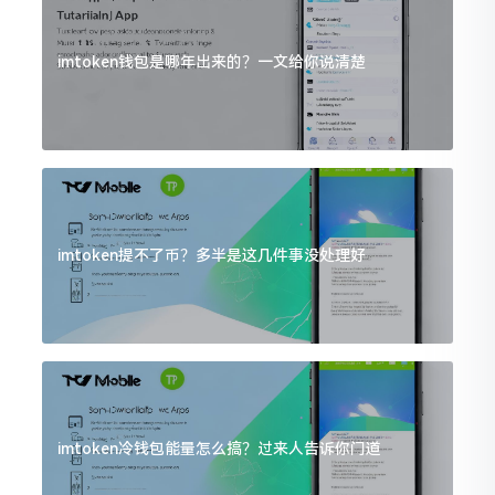
imtoken钱包是哪年出来的？一文给你说清楚
imtoken提不了币？多半是这几件事没处理好
imtoken冷钱包能量怎么搞？过来人告诉你门道