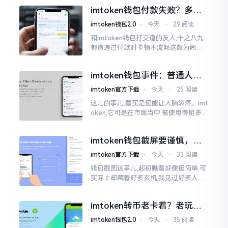
非价格自身,而是你怎样去看待、如何做
imtoken钱包付款失败？多半
判断。
是这几个原因闹的
imtoken钱包2.0
⋅
今天
⋅
29 阅读
和imtoken钱包打交道的友人,十之八九
都遭遇过付款时卡顿不流畅这颇为闹心
的状况。转账持续许久毫无反应,亦或是
直接弹出红色字体显示报错,情形令人焦
imtoken钱包事件：普通人该
急得连连跺脚。实际上讲
咋办？
imtoken官方下载
⋅
今天
⋅
25 阅读
这儿的事儿,着实是挺能让人脑袋疼。imt
oken,它可是在市面当中,被使用得挺多的
那种钱包。前段时间,它出现了一些状况
咧,好多人的资产,都跟着一块儿晃悠起来
imtoken钱包截屏要谨慎，别
把隐私当儿戏
imtoken官方下载
⋅
今天
⋅
33 阅读
钱包截图这事儿,起初瞧着好像挺简单,可
实际上却藏着好多玄机,我见过好多人,总
随手截钱包画面后,就随便发到朋友圈或
者群聊里,结果账号被盗,资产也没了,要晓
imtoken转币老卡着？老玩家
得
教你几招搞定
imtoken钱包2.0
⋅
今天
⋅
35 阅读