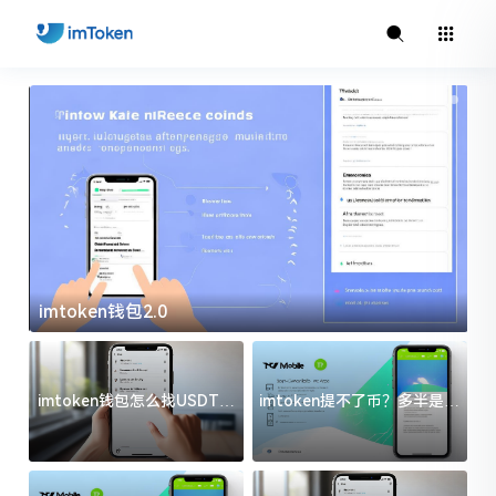
imtoken钱包2.0
i
imtoken钱包怎么找USDT地
imtoken提不了币？多半是这
址？三步搞定不踩坑
几件事没处理好