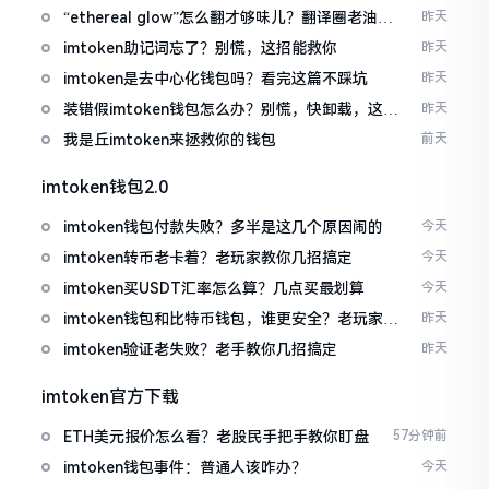
“ethereal glow”怎么翻才够味儿？翻译圈老油条
昨天
的私房话
imtoken助记词忘了？别慌，这招能救你
昨天
imtoken是去中心化钱包吗？看完这篇不踩坑
昨天
装错假imtoken钱包怎么办？别慌，快卸载，这几
昨天
招能救急
我是丘imtoken来拯救你的钱包
前天
imtoken钱包2.0
imtoken钱包付款失败？多半是这几个原因闹的
今天
imtoken转币老卡着？老玩家教你几招搞定
今天
imtoken买USDT汇率怎么算？几点买最划算
今天
imtoken钱包和比特币钱包，谁更安全？老玩家来
昨天
聊聊
imtoken验证老失败？老手教你几招搞定
昨天
imtoken官方下载
ETH美元报价怎么看？老股民手把手教你盯盘
57分钟前
imtoken钱包事件：普通人该咋办？
今天