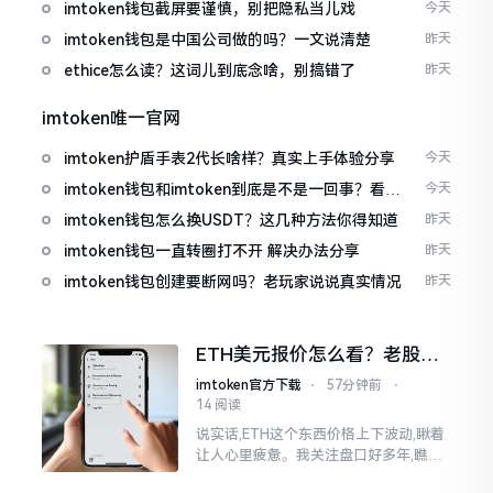
imtoken钱包截屏要谨慎，别把隐私当儿戏
今天
imtoken钱包是中国公司做的吗？一文说清楚
昨天
ethice怎么读？这词儿到底念啥，别搞错了
昨天
imtoken唯一官网
imtoken护盾手表2代长啥样？真实上手体验分享
今天
imtoken钱包和imtoken到底是不是一回事？看完
今天
就懂了
imtoken钱包怎么换USDT？这几种方法你得知道
昨天
imtoken钱包一直转圈打不开 解决办法分享
昨天
imtoken钱包创建要断网吗？老玩家说说真实情况
昨天
ETH美元报价怎么看？老股民
手把手教你盯盘
imtoken官方下载
⋅
57分钟前
⋅
14 阅读
说实话,ETH这个东西价格上下波动,瞅着
让人心里疲惫。我关注盘口好多年,瞧见
好多人询问“eth美元报价”,实际上重点并