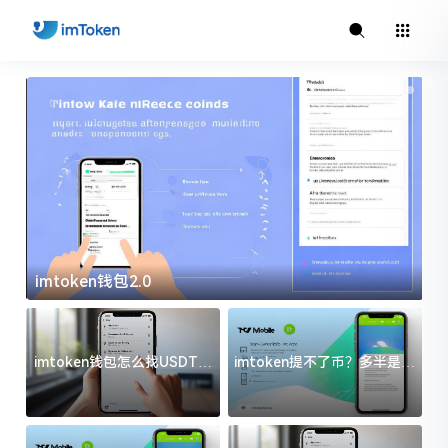
imtoken钱包2.0
i
imtoken钱包怎么找USDT地
imtoken提不了币？多半是这
址？三步搞定不踩坑
几件事没处理好