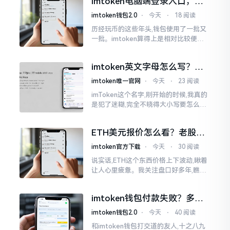
imtoken电脑端登录入口，地
0版本
址在这里
imtoken钱包2.0
⋅
今天
⋅
18 阅读
历经玩币的这些年头,钱包使用了一批又
一批。imtoken算得上是相对比较便于
使用的，在手机上运用起来没有问题,然
而有时想要就着大屏幕瞧瞧资产状况,那
imtoken英文字母怎么写？正
就得去寻觅电脑端的入口。
确拼写看这里
imtoken唯一官网
⋅
今天
⋅
23 阅读
imToken这个名字,刚开始的时候,我真的
是犯了迷糊,完全不晓得大小写要怎么去
处置。在网络上搜寻了一阵后,发觉各种
各样的写法都有,有的写成IMTOKEN
ETH美元报价怎么看？老股民
手把手教你盯盘
imtoken官方下载
⋅
今天
⋅
30 阅读
说实话,ETH这个东西价格上下波动,瞅着
让人心里疲惫。我关注盘口好多年,瞧见
好多人询问“eth美元报价”,实际上重点并
非价格自身,而是你怎样去看待、如何做
imtoken钱包付款失败？多半
判断。
是这几个原因闹的
imtoken钱包2.0
⋅
今天
⋅
40 阅读
和imtoken钱包打交道的友人,十之八九