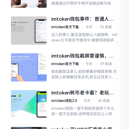
都遭遇过付款时卡顿不流畅这颇为闹心
的状况。转账持续许久毫无反应,亦或是
直接弹出红色字体显示报错,情形令人焦
imtoken钱包事件：普通人该
急得连连跺脚。实际上讲
咋办？
imtoken官方下载
⋅
今天
⋅
34 阅读
这儿的事儿,着实是挺能让人脑袋疼。imt
oken,它可是在市面当中,被使用得挺多的
那种钱包。前段时间,它出现了一些状况
咧,好多人的资产,都跟着一块儿晃悠起来
imtoken钱包截屏要谨慎，别
把隐私当儿戏
imtoken官方下载
⋅
今天
⋅
39 阅读
钱包截图这事儿,起初瞧着好像挺简单,可
实际上却藏着好多玄机,我见过好多人,总
随手截钱包画面后,就随便发到朋友圈或
者群聊里,结果账号被盗,资产也没了,要晓
imtoken转币老卡着？老玩家
得
教你几招搞定
imtoken钱包2.0
⋅
今天
⋅
45 阅读
imtoken钱包一直不到账资金转了许久,
却一直不见到账,这种情况实在让人烦躁,
怒火中烧。我刚启用imtoken软件时,就
遇到过类似困扰,那时内心焦急,像被困在