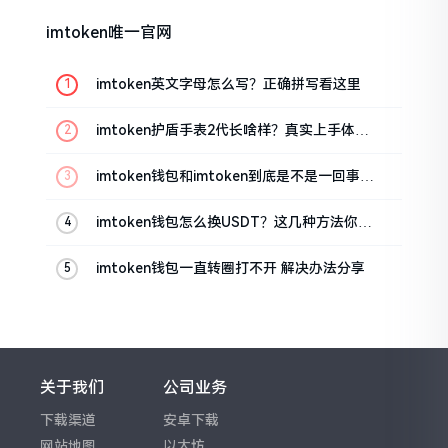
imtoken唯一官网
imtoken英文字母怎么写？正确拼写看这里
imtoken护盾手表2代长啥样？真实上手体验
分享
imtoken钱包和imtoken到底是不是一回事？
看完就懂了
imtoken钱包怎么换USDT？这几种方法你得
知道
imtoken钱包一直转圈打不开 解决办法分享
关于我们
公司业务
下载渠道
安卓下载
网站地图
以太坊