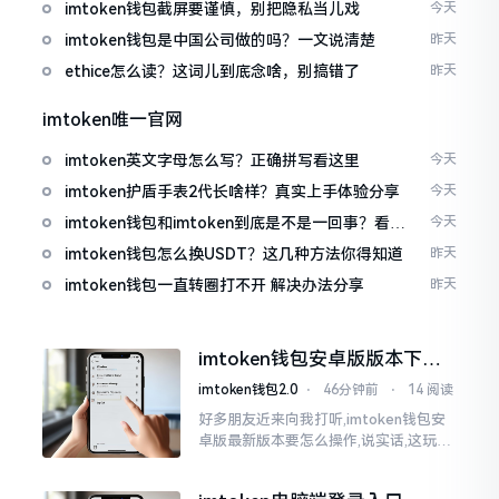
imtoken钱包截屏要谨慎，别把隐私当儿戏
今天
imtoken钱包是中国公司做的吗？一文说清楚
昨天
ethice怎么读？这词儿到底念啥，别搞错了
昨天
imtoken唯一官网
imtoken英文字母怎么写？正确拼写看这里
今天
imtoken护盾手表2代长啥样？真实上手体验分享
今天
imtoken钱包和imtoken到底是不是一回事？看完
今天
就懂了
imtoken钱包怎么换USDT？这几种方法你得知道
昨天
imtoken钱包一直转圈打不开 解决办法分享
昨天
imtoken钱包安卓版版本下载
安装教程
imtoken钱包2.0
⋅
46分钟前
⋅
14 阅读
好多朋友近来向我打听,imtoken钱包安
卓版最新版本要怎么操作,说实话,这玩意
儿要是熟练掌握了,还挺方便的。我用它
都快两年了,从1.8版本一直跟到现在的2.