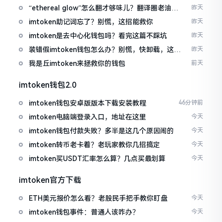
“ethereal glow”怎么翻才够味儿？翻译圈老油条
昨天
的私房话
imtoken助记词忘了？别慌，这招能救你
昨天
imtoken是去中心化钱包吗？看完这篇不踩坑
昨天
装错假imtoken钱包怎么办？别慌，快卸载，这几
昨天
招能救急
我是丘imtoken来拯救你的钱包
前天
imtoken钱包2.0
imtoken钱包安卓版版本下载安装教程
46分钟前
imtoken电脑端登录入口，地址在这里
今天
imtoken钱包付款失败？多半是这几个原因闹的
今天
imtoken转币老卡着？老玩家教你几招搞定
今天
imtoken买USDT汇率怎么算？几点买最划算
今天
imtoken官方下载
ETH美元报价怎么看？老股民手把手教你盯盘
今天
imtoken钱包事件：普通人该咋办？
今天