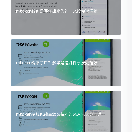
imtoken钱包是哪年出来的？一文给你说清楚
imtoken提不了币？多半是这几件事没处理好
imtoken冷钱包能量怎么搞？过来人告诉你门道