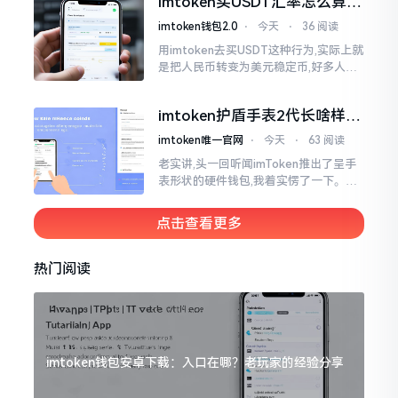
imtoken买USDT汇率怎么算？
热锅上的蚂蚁,慌乱无措。
几点买最划算
imtoken钱包2.0
⋅
今天
⋅
36 阅读
用imtoken去买USDT这种行为,实际上就
是把人民币转变为美元稳定币,好多人在
首次进行购买时都陷入了困惑状态,界面
之中有着大量的数字,汇率呈现出忽高忽
imtoken护盾手表2代长啥样？
低的状况
真实上手体验分享
imtoken唯一官网
⋅
今天
⋅
63 阅读
老实讲,头一回听闻imToken推出了呈手
表形状的硬件钱包,我着实愣了一下。在c
rypto圈子里,玩硬件钱包的人数量不少,
然而做成手表样式的着实不多见。
点击查看更多
热门阅读
imtoken钱包安卓下载：入口在哪？老玩家的经验分享