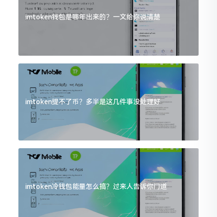
imtoken钱包是哪年出来的？一文给你说清楚
imtoken提不了币？多半是这几件事没处理好
imtoken冷钱包能量怎么搞？过来人告诉你门道