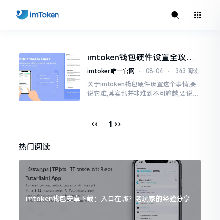
imtoken钱包硬件设置全攻
略，这样用更安全
imtoken唯一官网
⋅
08-04
⋅
343 阅读
关于imtoken钱包硬件设置这个事情,要
说它难,其实也并非难到不可逾越,要说它
简单,也并非简单得毫无门道。我从事加
密货币相关领域已经历经好些年了,最开
始的时候
‹‹
››
1
热门阅读
imtoken钱包安卓下载：入口在哪？老玩家的经验分享