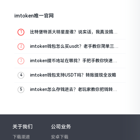
imtoken唯一官网
比特堡特派大明星是谁？说实话，我真没搞明
白
imtoken钱包怎么买usdt？老手教你简单三步
搞定
imtoken提币地址在哪找？手把手教你快速查
看
imtoken钱包支持USDT吗？转账提现全攻略
imtoken怎么存钱进去？老玩家教你把钱转进
钱包
关于我们
公司业务
下载渠道
安卓下载