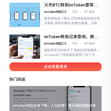
各样,难以分辨真假,我自己就遭遇过麻烦
火币BTC转到imToken要等多
久？过来人说说真实情况
imtoken钱包2.0
⋅
今天
⋅
47 阅读
提及转账这一情况,它的速度呈现实在有
点微妙,讲快也算快,讲慢也算慢。以我从
火币提取BTC至imToken这件事情来讲,
正常状况下30分钟到2小时就能达成到
imToken转账记录查询，教你
账。可是
正确查看方法
imtoken钱包2.0
⋅
今天
⋅
49 阅读
搞加密货币好些年了,碰到过好些麻烦。i
mToken这个钱包我启用快三年了,针对
转账记录查询这事儿,老是有人前来咨询
官网位置在哪儿。事实上,最初接触之际
点击查看更多
我也疑惑过一阵子
热门阅读
imtoken钱包安卓下载：入口在哪？老玩家的经验分享