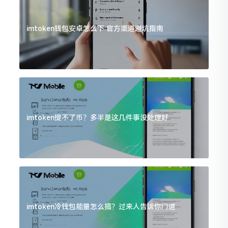
imtoken钱包安卓怎么下 官方渠道避坑指南
imtoken提不了币？多半是这几件事没处理好
imtoken冷钱包能量怎么搞？过来人告诉你门道