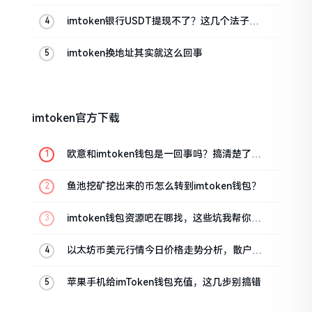
imtoken银行USDT提现不了？这几个法子能
帮你搞定
imtoken换地址其实就这么回事
imtoken官方下载
欧意和imtoken钱包是一回事吗？搞清楚了再
装钱包
鱼池挖矿挖出来的币怎么转到imtoken钱包？
imtoken钱包资源吧在哪找，这些坑我帮你趟
过
以太坊币美元行情今日价格走势分析，散户如
何避免追涨杀跌被套牢
苹果手机给imToken钱包充值，这几步别搞错