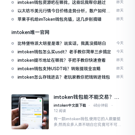
imtoken钱包资源吧在哪找，这些坑我帮你趟过
昨天
以太坊币美元行情今日价格走势分析，散户如何避
昨天
免追涨杀跌被套牢
苹果手机给imToken钱包充值，这几步别搞错
昨天
imtoken唯一官网
比特堡特派大明星是谁？说实话，我真没搞明白
今天
imtoken钱包怎么买usdt？老手教你简单三步搞定
今天
imtoken提币地址在哪找？手把手教你快速查看
昨天
imtoken钱包支持USDT吗？转账提现全攻略
昨天
imtoken怎么存钱进去？老玩家教你把钱转进钱包
昨天
imtoken钱包能不能交易？一
文说清楚
imtoken中文版下载
⋅
48分钟前
⋅
12 阅读
有一款imtoken钱包,使用它的人数量挺
多,然而众多人弄不明白它究竟可不可以
进行交易。说实话,此问题问得很实在。