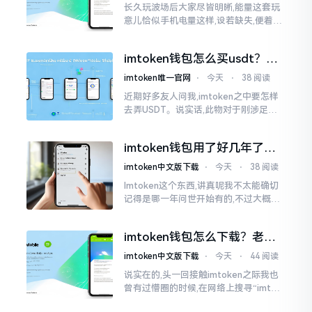
长久玩波场后大家尽皆明晰,能量这套玩
意儿恰似手机电量这样,设若缺失,便着实
关乎任何事项也难以做成。不论旨在实
施与波场相关转账特定TRC-20代币之举
imtoken钱包怎么买usdt？老
手教你简单三步搞定
imtoken唯一官网
⋅
今天
⋅
38 阅读
近期好多友人问我,imtoken之中要怎样
去弄USDT。说实话,此物对于刚涉足币
圈之人而言着实有些让人发懵。USDT是
泰达币,跟美元以1:1挂钩
imtoken钱包用了好几年了，
到底多少年了？
imtoken中文版下载
⋅
今天
⋅
38 阅读
Imtoken这个东西,讲真呢我不太能确切
记得是哪一年问世开始有的,不过大概在
2016年、2017年那个时候就开始活跃
变得热门起来了,一直到现如今大概差不
imtoken钱包怎么下载？老用
多快要十年的时间了。
户告诉你靠谱渠道
imtoken中文版下载
⋅
今天
⋅
44 阅读
说实在的,头一回接触imtoken之际我也
曾有过懵圈的时候,在网络上搜寻“imtok
en钱包下载app网站”,冒出来的链接各式