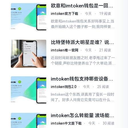
钱包和交易所原本就是不同的事物,像是
欧意和imtoken钱包是一回事
存钱罐与菜市场那般
吗？搞清楚了再装钱包
imtoken官方下载
⋅
今天
⋅
19 阅读
欧意和imtoken钱包关系好吗事实上,当
最开始踏入这个圈子那一刻,我同样曾因
这两者之名而陷入困惑,觉得好似有着同
一母体渊源所致的关联。而后随着时间
比特堡特派大明星是谁？说实
推移才逐渐明晰
话，我真没搞明白
imtoken唯一官网
⋅
今天
⋅
21 阅读
近段时间刷朋友圈之时,老李甩过来了一
个链接,声称比特堡弄出了个大举动,派遣
了个不知什么样明星前来站台。我点击
进入查看,哎呀不得了,满屏幕都是“重
imtoken钱包支持哪些设备？
磅”、“首发”、“独家”
手机电脑都能用
imtoken钱包2.0
⋅
今天
⋅
25 阅读
Imtoken这个东西,讲真用了蛮长一段时
间了。好多人问我它究竟可以在什么设
备上运行,今天就来谈谈这个事情。从手
机这一介面来说,iOS系统跟安卓系统都
imtoken怎么转能量 波场能量
给予支持
转换教程
imtoken中文版下载
⋅
今天
⋅
30 阅读