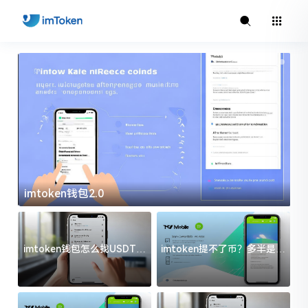
imtoken钱包2.0
i
imtoken钱包怎么找USDT地
imtoken提不了币？多半是这
址？三步搞定不踩坑
几件事没处理好