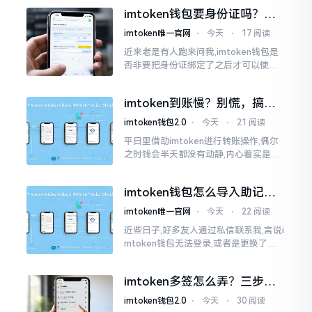
儿恰似前往银行进行排队,前方之人众多,
imtoken钱包要身份证吗？别
你仅有干巴巴等待其一途。
慌，看完这篇就懂了
imtoken唯一官网
⋅
今天
⋅
17 阅读
近来老是有人跑来问我,imtoken钱包是
否非要把身份证绑定了之后才可以使用
呢?起初阶段我也着实感到极为纳闷,随后
历经一番认真细致地琢磨，最终算是搞
imtoken到账慢？别慌，搞懂
清楚了
这几点比啥都强
imtoken钱包2.0
⋅
今天
⋅
21 阅读
平日里借助imtoken进行转账操作,偶尔
之时钱会半天都没有动静,内心着实是挺
着急的。实际上这东西到账的快慢情况,
真的并非是它独自就能决定的。区块链
imtoken钱包怎么导入助记
这个东西呢
词？手把手教你找回资产
imtoken唯一官网
⋅
今天
⋅
22 阅读
近些日子,好多友人通过私信联系我,言说i
mtoken钱包无法登录,或者是更换了手
机后,资产寻觅不到,急得如同热锅之上的
蚂蚁一般。实际上
imtoken多签怎么弄？三步搞
定，资产更安全
imtoken钱包2.0
⋅
今天
⋅
30 阅读