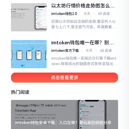
交付安排给协议展开特殊处理
以太坊行情价格走势图怎么看
才不亏钱
imtoken钱包2.0
⋅
今天
⋅
40 阅读
近期以太坊如此这般的走势,着实叫人心
里七上八下,毫无底气可言。早晨瞧看之
际还是一片通红之色,展现出良好的态势,
然而到了下午,那颜色刹那间就改变了,绿
imtoken钱包唯一在哪？别乱
得让人心里直冒慌意。
点，小心假网站
imtoken官方下载
⋅
今天
⋅
46 阅读
imtoken钱包唯一官网近日打算下载imt
oken,网络找出的链接各式各样呈现出乱
糟糟的状态,瞅着都好像是那么一股正确
的样子,然而真的敢于点击一下吗?内心一
点击查看更多
直忐忑不安。我折腾了好些日子
热门阅读
imtoken钱包安卓下载：入口在哪？老玩家的经验分享