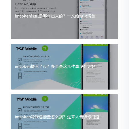
imtoken钱包是哪年出来的？一文给你说清楚
imtoken提不了币？多半是这几件事没处理好
imtoken冷钱包能量怎么搞？过来人告诉你门道