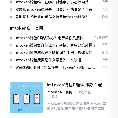
imtoken钱包唯一在哪？别乱点，小心假网站
今天
欧意和imtoken钱包是一回事吗？搞清楚了再装钱
昨天
包
鱼池挖矿挖出来的币怎么转到imtoken钱包？
昨天
imtoken唯一官网
imtoken钱包0确认咋办？老手教你几招快速
15分钟前
解决
imtoken钱包要身份证吗？别慌，看完这篇就懂了
今天
imtoken钱包怎么导入助记词？手把手教你找回资
今天
产
imtoken钱包质押是什么意思？一文讲透
今天
Web3钱包里的币怎么转进imToken？别慌，三步
昨天
搞定
imtoken钱包0确认咋办？老手
教你几招快速解决
imtoken唯一官网
⋅
15分钟前
⋅
11 阅读
imtoken钱包0确认近来运用imtoken实
施转账操作,瞅见那“0确认”停滞于屏幕之
上,内心着实颇为不是个滋味儿。此玩意