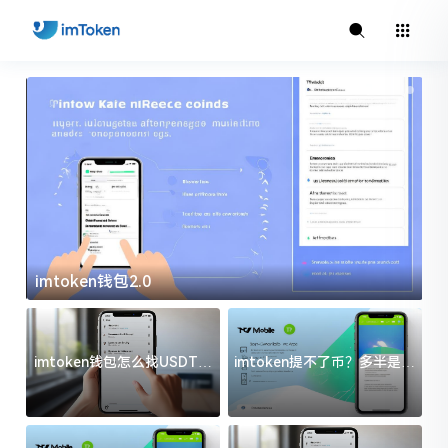
imtoken钱包2.0
i
imtoken钱包怎么找USDT地
imtoken提不了币？多半是这
址？三步搞定不踩坑
几件事没处理好