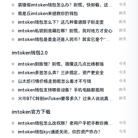
装错假imtoken钱包怎么办？别慌，快卸载，这几
今天
招能救急
我是丘imtoken来拯救你的钱包
昨天
imtoken钱包怎么下？这几种靠谱路子别走歪
昨天
imtoken私钥到底藏在哪？别慌，找对地方才安心
昨天
imtoken钱包是美金还是人民币？其实它是个“多
昨天
面手”
imtoken钱包2.0
imtoken到账慢？别慌，搞懂这几点比啥都强
今天
imtoken多签怎么弄？三步搞定，资产更安全
今天
以太坊行情价格走势图怎么看才不亏钱
今天
imtoken钱包支持哪些设备？手机电脑都能用
昨天
火币BTC转到imToken要等多久？过来人说说真实
昨天
情况
imtoken官方下载
imtoken钱包怎么改权限？老用户手把手教你换主
今天
人
imtoken钱包kyc通道关闭，你的资产咋办？
今天