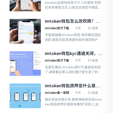
imtoken这款钱包有不少人在使用,然而
仅采用单签方式,心里总会感觉不踏实。
要是手机不慎丢失、私钥意外泄露,那就
真如同处于全然暴露状态了。多签实际
imtoken钱包怎么改权限？老
上就是给资产增添一道保障
用户手把手教你换主人
imtoken官方下载
⋅
今天
⋅
25 阅读
手里紧握着imtoken钱包,有时确实蛮别
扭的,像是当初是老婆协助开通的账户呢,
如今想要自行掌控权力,又或者公司账户
打算更换法定代表人
imtoken钱包kyc通道关闭，你
的资产咋办？
imtoken官方下载
⋅
今天
⋅
37 阅读
先是在最近,imtoken把KYC通道给关闭
了,紧接着这事儿就在圈子里引发了轩然
大波。一大批人的第一反应是全然懵掉,
心里想着钱包它还能不能继续使用?
imtoken钱包质押是什么意
思？一文讲透
imtoken唯一官网
⋅
今天
⋅
32 阅读
朋近来友向我打听,颇具神秘色彩的imto
ken钱包质押究竟意味着啥?实际上,这一
过程的本质也就是,你把手中原来有的币