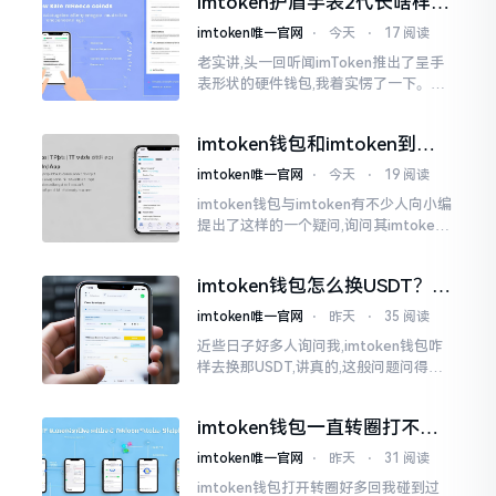
imtoken护盾手表2代长啥样？
低的状况
真实上手体验分享
imtoken唯一官网
⋅
今天
⋅
17 阅读
老实讲,头一回听闻imToken推出了呈手
表形状的硬件钱包,我着实愣了一下。在c
rypto圈子里,玩硬件钱包的人数量不少,
然而做成手表样式的着实不多见。
imtoken钱包和imtoken到底
是不是一回事？看完就懂了
imtoken唯一官网
⋅
今天
⋅
19 阅读
imtoken钱包与imtoken有不少人向小编
提出了这样的一个疑问,询问其imtoken
钱包与imtoken是不是属于不同一的事
物。而实际上,这二者根本完完全全就是
imtoken钱包怎么换USDT？这
同一个物品
几种方法你得知道
imtoken唯一官网
⋅
昨天
⋅
35 阅读
近些日子好多人询问我,imtoken钱包咋
样去换那USDT,讲真的,这般问题问得很
是实在。咱们那些普通之人玩币,最为头
疼之事便是怎样把各类代币换成USDT
imtoken钱包一直转圈打不开
解决办法分享
imtoken唯一官网
⋅
昨天
⋅
31 阅读
imtoken钱包打开转圈好多回我碰到过