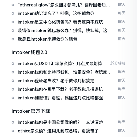
“ethereal glow”怎么翻才够味儿？翻译圈老油条
昨天
的私房话
imtoken助记词忘了？别慌，这招能救你
昨天
imtoken是去中心化钱包吗？看完这篇不踩坑
昨天
装错假imtoken钱包怎么办？别慌，快卸载，这几
昨天
招能救急
我是丘imtoken来拯救你的钱包
前天
imtoken钱包2.0
imtoken买USDT汇率怎么算？几点买最划算
29分钟前
imtoken钱包和比特币钱包，谁更安全？老玩家来
昨天
聊聊
imtoken验证老失败？老手教你几招搞定
昨天
imtoken钱包在哪里下载？老手教你几招避坑
昨天
imtoken到账慢？别慌，搞懂这几点比啥都强
昨天
imtoken官方下载
imtoken钱包是中国公司做的吗？一文说清楚
昨天
ethice怎么读？这词儿到底念啥，别搞错了
昨天