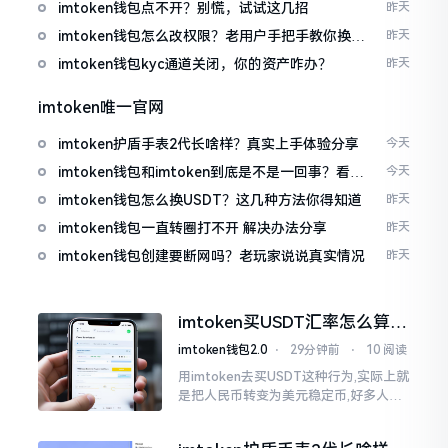
imtoken钱包点不开？别慌，试试这几招
昨天
imtoken钱包怎么改权限？老用户手把手教你换主
昨天
人
imtoken钱包kyc通道关闭，你的资产咋办？
昨天
imtoken唯一官网
imtoken护盾手表2代长啥样？真实上手体验分享
今天
imtoken钱包和imtoken到底是不是一回事？看完
今天
就懂了
imtoken钱包怎么换USDT？这几种方法你得知道
昨天
imtoken钱包一直转圈打不开 解决办法分享
昨天
imtoken钱包创建要断网吗？老玩家说说真实情况
昨天
imtoken买USDT汇率怎么算？
几点买最划算
imtoken钱包2.0
⋅
29分钟前
⋅
10 阅读
用imtoken去买USDT这种行为,实际上就
是把人民币转变为美元稳定币,好多人在
首次进行购买时都陷入了困惑状态,界面
之中有着大量的数字,汇率呈现出忽高忽