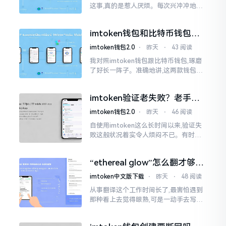
这事,真的是惹人厌烦。每次兴冲冲地开
启imtoken,那个圈就开始不住地转呀转,
仿若永远没有尽头一样。针对这种情形,
imtoken钱包和比特币钱包，
大家说法不尽相同
谁更安全？老玩家来聊聊
imtoken钱包2.0
⋅
昨天
⋅
43 阅读
我对照imtoken钱包跟比特币钱包,琢磨
了好长一阵子。准确地讲,这两款钱包我
都用过,它们各有独特特性。imtoken是
多链钱包,能支持多种数字货币,界面设计
imtoken验证老失败？老手教
挺美观
你几招搞定
imtoken钱包2.0
⋅
昨天
⋅
46 阅读
自使用imtoken这么长时间以来,验证失
败这般状况着实令人烦闷不已。有时急
切地想要进行转账操作,却偏偏卡在验证
那一流程环节,致使整个人的状态都低落
“ethereal glow”怎么翻才够味
至极点。
儿？翻译圈老油条的私房话
imtoken中文版下载
⋅
昨天
⋅
48 阅读
从事翻译这个工作时间长了,最害怕遇到
那种看上去觉得眼熟,可是一动手去写就
毫无头绪的词汇。“etherealglow”就是
很典型的例子。你去查阅词典