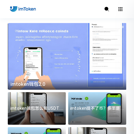
imtoken钱包2.0
i
imtoken钱包怎么找USDT地
imtoken提不了币？多半是这
址？三步搞定不踩坑
几件事没处理好