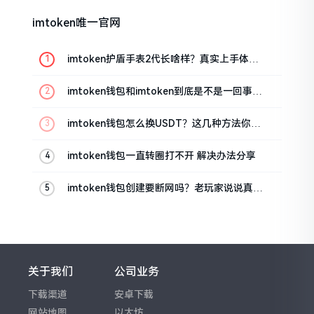
imtoken唯一官网
imtoken护盾手表2代长啥样？真实上手体验
分享
imtoken钱包和imtoken到底是不是一回事？
看完就懂了
imtoken钱包怎么换USDT？这几种方法你得
知道
imtoken钱包一直转圈打不开 解决办法分享
imtoken钱包创建要断网吗？老玩家说说真实
情况
关于我们
公司业务
下载渠道
安卓下载
网站地图
以太坊