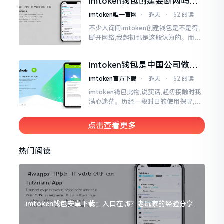
imtoken钱包创建要断网吗？
老玩家说说真实情况
imtoken唯一官网
⋅
昨天
⋅
52 阅读
不少人询问imtoken创建钱包是不是得
断开网络,我起初也是这般认为的。而后
使用了好些年才发觉,此种说法略微有些
夸张了。断网创建主要是为了防范中间
imtoken钱包是中国公司做的
人攻击
吗？一文说清楚
imtoken官方下载
⋅
昨天
⋅
52 阅读
imtoken钱包此物,说实话,起初接触时我
满心迷茫。历经一段时日的使用探寻,我
才渐渐揭开其面纱,明晰其实际状况。原
来,这款钱包乃中国团队打造,其创始人为
点击查看更多
李鹏
热门阅读
imtoken钱包安卓下载：入口在哪？老玩家的经验分享