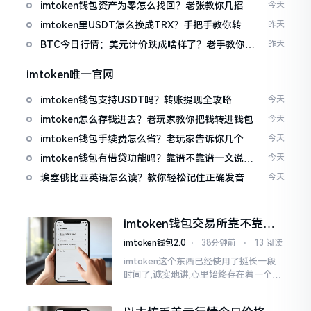
imtoken钱包资产为零怎么找回？老张教你几招
今天
imtoken里USDT怎么换成TRX？手把手教你转成
昨天
波场币
BTC今日行情：美元计价跌成啥样了？老手教你咋
昨天
看
imtoken唯一官网
imtoken钱包支持USDT吗？转账提现全攻略
今天
imtoken怎么存钱进去？老玩家教你把钱转进钱包
今天
imtoken钱包手续费怎么省？老玩家告诉你几个实
今天
在招
imtoken钱包有借贷功能吗？靠谱不靠谱一文说清
今天
楚
埃塞俄比亚英语怎么读？教你轻松记住正确发音
今天
imtoken钱包交易所靠不靠
谱？老玩家说说心里话
imtoken钱包2.0
⋅
38分钟前
⋅
13 阅读
imtoken这个东西已经使用了挺长一段
时间了,诚实地讲,心里始终存在着一个疙
瘩。钱包本身不存在问题,然而交易所那
边就稍微有点让人不放心。今天来谈论