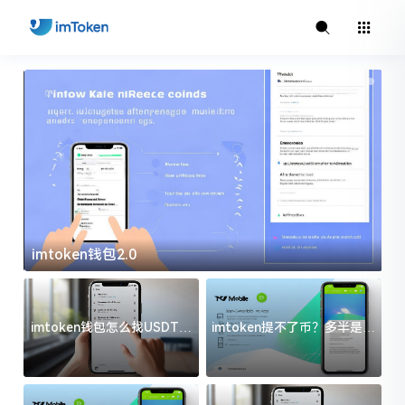
imtoken钱包2.0
i
imtoken钱包怎么找USDT地
imtoken提不了币？多半是这
址？三步搞定不踩坑
几件事没处理好