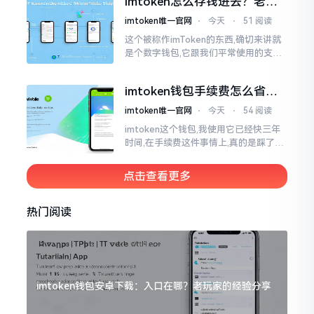
imtoken怎么存钱进去？老玩
家教你把钱转进钱包
imtoken唯一官网
⋅
今天
⋅
51 阅读
这个被称作imToken的东西,确切来讲就
是个数字钱包,它跟我们平常使用的支付
宝、微信有所不同,其本身没办法直接进
行“充值”。好多人在初次接触玩弄它的
imtoken钱包手续费怎么省？
时候都会陷入困惑
老玩家告诉你几个实在招
imtoken唯一官网
⋅
今天
⋅
54 阅读
imtoken这个钱包,我使用它已经快三年
时间,在手续费这件事情上,真的是踩了好
多坑。刚开始的那段时间,每次进行转账
的时候,都会心疼得一直嘬牙花子
点击查看更多
热门阅读
imtoken钱包安卓下载：入口在哪？老玩家的经验分享