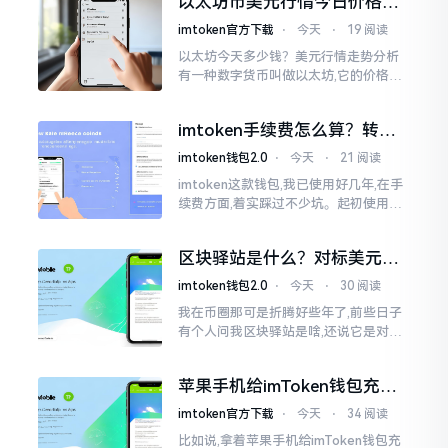
以太坊币美元行情今日价格走
这个事情
势分析，散户如何避免追涨杀
imtoken官方下载
⋅
今天
⋅
19 阅读
跌被套牢
以太坊今天多少钱？美元行情走势分析
有一种数字货币叫做以太坊,它的价格走
势那叫一个起伏不定,就如同乘坐游乐场
里的过山车一样。每一天,伴随着美元汇
imtoken手续费怎么算？转账
率出现的一点点波动
和交易所差别大了
imtoken钱包2.0
⋅
今天
⋅
21 阅读
imtoken这款钱包,我已使用好几年,在手
续费方面,着实踩过不少坑。起初使用时,
每次转账,都提心吊胆,完全不知钱究竟扣
在了何处。经后来慢慢深入研究,才终于
区块驿站是什么？对标美元的
明白
ETH到底咋回事
imtoken钱包2.0
⋅
今天
⋅
30 阅读
我在币圈那可是折腾好些年了,前些日子
有个人问我区块驿站是啥,还说它是对标
美元的ETH,说实在的,刚开始的时候我也
犯难,这词听起来可挺吓人的。之后我翻
苹果手机给imToken钱包充
找了些资料
值，这几步别搞错
imtoken官方下载
⋅
今天
⋅
34 阅读
比如说,拿着苹果手机给imToken钱包充