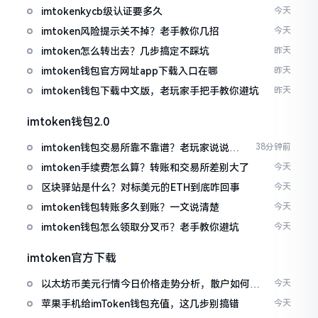
imtokenkycb级认证要多久
今天
imtoken风险提示关不掉？老手教你几招
今天
imtoken怎么转出去？几步搞定不踩坑
昨天
imtoken钱包官方网址app下载入口在哪
昨天
imtoken钱包下载中文版，老玩家手把手教你避坑
昨天
imtoken钱包2.0
imtoken钱包交易所靠不靠谱？老玩家说说心
38分钟前
里话
imtoken手续费怎么算？转账和交易所差别大了
今天
区块驿站是什么？对标美元的ETH到底咋回事
今天
imtoken钱包转账多久到账？一文说清楚
今天
imtoken钱包怎么领取分叉币？老手教你避坑
今天
imtoken官方下载
以太坊币美元行情今日价格走势分析，散户如何避
今天
免追涨杀跌被套牢
苹果手机给imToken钱包充值，这几步别搞错
今天