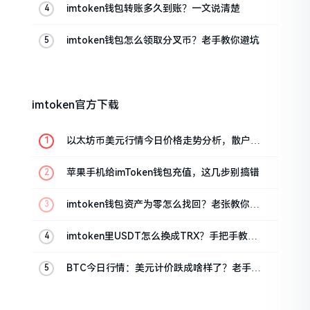
imtoken钱包转账多久到账？一文说清楚
imtoken钱包怎么领取分叉币？老手教你避坑
imtoken官方下载
以太坊币美元行情今日价格走势分析，散户如
何避免追涨杀跌被套牢
苹果手机给imToken钱包充值，这几步别搞错
imtoken钱包资产为零怎么找回？老张教你几
招
imtoken里USDT怎么换成TRX？手把手教你
转成波场币
BTC今日行情：美元计价跌成啥样了？老手教
你咋看