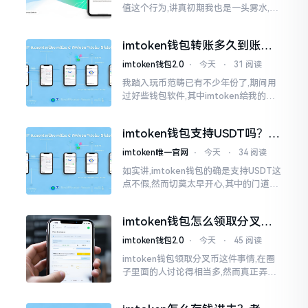
值这个行为,讲真初期我也是一头雾水,搞
不清楚状况。在安卓系统上,简单直接复
制地址便大功告成,然而到了iPhone这儿
imtoken钱包转账多久到账？
一文说清楚
imtoken钱包2.0
⋅
今天
⋅
31 阅读
我踏入玩币范畴已有不少年份了,期间用
过好些钱包软件,其中imtoken给我的整
体感受还算过得去。然而,它有个小毛病,
就是交易时,确认时间常常不太稳
imtoken钱包支持USDT吗？转
账提现全攻略
imtoken唯一官网
⋅
今天
⋅
34 阅读
如实讲,imtoken钱包的确是支持USDT这
点不假,然而切莫太早开心,其中的门道是
相当多的。好多人觉得装上了钱包就能
够随意进行转账操作,可结果要么是手续
imtoken钱包怎么领取分叉
费高得主子心疼
币？老手教你避坑
imtoken钱包2.0
⋅
今天
⋅
45 阅读
imtoken钱包领取分叉币这件事情,在圈
子里面的人讨论得相当多,然而真正弄明
白的人并没有几个。分叉币实际上就是
从原链fork出来的新的币种