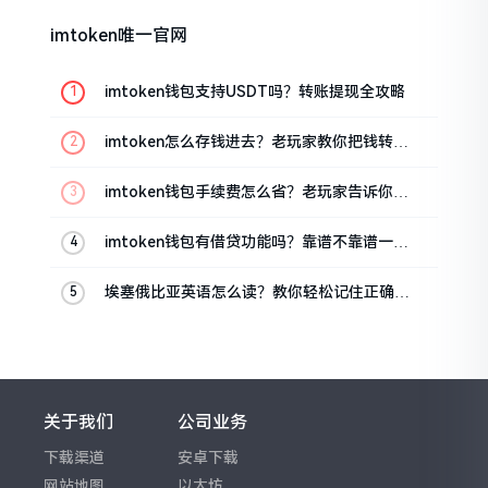
imtoken唯一官网
imtoken钱包支持USDT吗？转账提现全攻略
imtoken怎么存钱进去？老玩家教你把钱转进
钱包
imtoken钱包手续费怎么省？老玩家告诉你几
个实在招
imtoken钱包有借贷功能吗？靠谱不靠谱一文
说清楚
埃塞俄比亚英语怎么读？教你轻松记住正确发
音
关于我们
公司业务
下载渠道
安卓下载
网站地图
以太坊