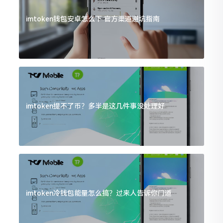
imtoken钱包安卓怎么下 官方渠道避坑指南
imtoken提不了币？多半是这几件事没处理好
imtoken冷钱包能量怎么搞？过来人告诉你门道