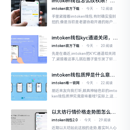
imtoken钱包怎么改权限？老
上就是给资产增添一道保障
用户手把手教你换主人
imtoken官方下载
⋅
今天
⋅
12 阅读
手里紧握着imtoken钱包,有时确实蛮别
扭的,像是当初是老婆协助开通的账户呢,
如今想要自行掌控权力,又或者公司账户
打算更换法定代表人
imtoken钱包kyc通道关闭，你
的资产咋办？
imtoken官方下载
⋅
今天
⋅
20 阅读
先是在最近,imtoken把KYC通道给关闭
了,紧接着这事儿就在圈子里引发了轩然
大波。一大批人的第一反应是全然懵掉,
心里想着钱包它还能不能继续使用?
imtoken钱包质押是什么意
思？一文讲透
imtoken唯一官网
⋅
今天
⋅
22 阅读
朋近来友向我打听,颇具神秘色彩的imto
ken钱包质押究竟意味着啥?实际上,这一
过程的本质也就是,你把手中原来有的币
交付安排给协议展开特殊处理
以太坊行情价格走势图怎么看
才不亏钱
imtoken钱包2.0
⋅
今天
⋅
29 阅读
近期以太坊如此这般的走势,着实叫人心