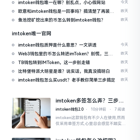
imtoken钱包唯一在哪？别乱点，小心假网站
今天
欧意和imtoken钱包是一回事吗？搞清楚了再装钱
昨天
包
鱼池挖矿挖出来的币怎么转到imtoken钱包？
昨天
imtoken唯一官网
imtoken钱包质押是什么意思？一文讲透
今天
Web3钱包里的币怎么转进imToken？别慌，三步
昨天
搞定
TB钱包转到IMToken，这一步别走错
昨天
比特堡特派大明星是谁？说实话，我真没搞明白
昨天
imtoken钱包怎么买usdt？老手教你简单三步搞定
昨天
imtoken多签怎么弄？三步搞
定，资产更安全
imtoken钱包2.0
⋅
10分钟前
⋅
7 阅读
imtoken这款钱包有不少人在使用,然而
仅采用单签方式,心里总会感觉不踏实。
要是手机不慎丢失、私钥意外泄露,那就
真如同处于全然暴露状态了。多签实际