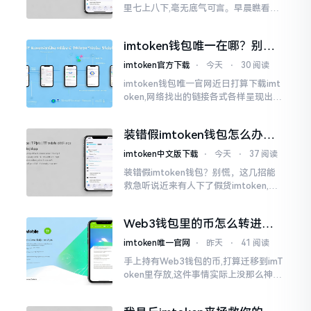
里七上八下,毫无底气可言。早晨瞧看之
际还是一片通红之色,展现出良好的态势,
然而到了下午,那颜色刹那间就改变了,绿
imtoken钱包唯一在哪？别乱
得让人心里直冒慌意。
点，小心假网站
imtoken官方下载
⋅
今天
⋅
30 阅读
imtoken钱包唯一官网近日打算下载imt
oken,网络找出的链接各式各样呈现出乱
糟糟的状态,瞅着都好像是那么一股正确
的样子,然而真的敢于点击一下吗?内心一
装错假imtoken钱包怎么办？
直忐忑不安。我折腾了好些日子
别慌，快卸载，这几招能救急
imtoken中文版下载
⋅
今天
⋅
37 阅读
装错假imtoken钱包？别慌，这几招能
救急听说近来有人下了假货imtoken,心
里必然怦怦一跳。这事物看起来如真品
一式,图标、名字皆仿得极像,然而其中全
Web3钱包里的币怎么转进
是陷阱。
imToken？别慌，三步搞定
imtoken唯一官网
⋅
昨天
⋅
41 阅读
手上持有Web3钱包的币,打算迁移到imT
oken里存放,这件事情实际上没那么神秘
莫测。好多人一听闻“跨链”、“转账”就
心生畏惧,担心转错链导致币消失不见