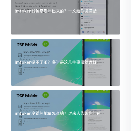
imtoken钱包是哪年出来的？一文给你说清楚
imtoken提不了币？多半是这几件事没处理好
imtoken冷钱包能量怎么搞？过来人告诉你门道