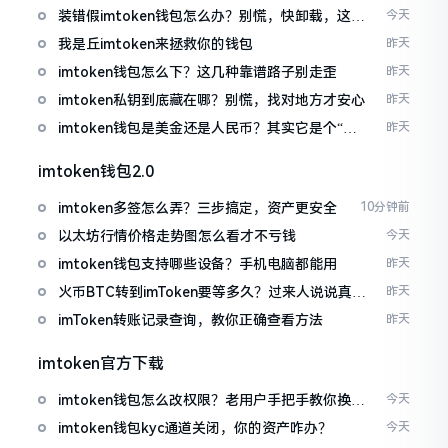
装错假imtoken钱包怎么办？别慌，快卸载，这几
今天
招能救急
我是丘imtoken来拯救你的钱包
昨天
imtoken钱包怎么下？这几种靠谱路子别走歪
昨天
imtoken私钥到底藏在哪？别慌，找对地方才安心
昨天
imtoken钱包是美金还是人民币？其实它是个“多
昨天
面手”
imtoken钱包2.0
imtoken多签怎么弄？三步搞定，资产更安全
10分钟前
以太坊行情价格走势图怎么看才不亏钱
今天
imtoken钱包支持哪些设备？手机电脑都能用
昨天
火币BTC转到imToken要等多久？过来人说说真实
昨天
情况
imToken转账记录查询，教你正确查看方法
昨天
imtoken官方下载
imtoken钱包怎么改权限？老用户手把手教你换主
今天
人
imtoken钱包kyc通道关闭，你的资产咋办？
今天