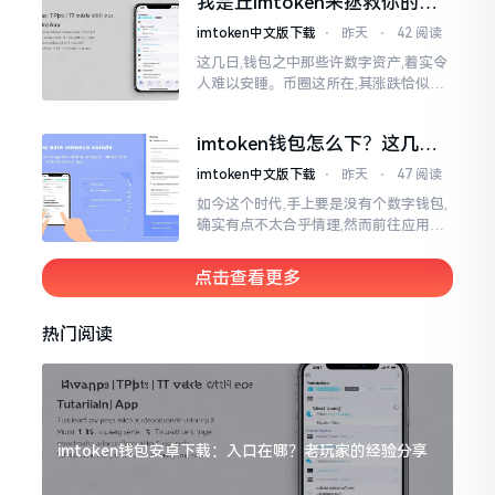
我是丘imtoken来拯救你的钱
包
imtoken中文版下载
⋅
昨天
⋅
42 阅读
这几日,钱包之中那些许数字资产,着实令
人难以安睡。币圈这所在,其涨跌恰似翻
书那般迅速,昨日尚呈飘红之态，今日已
然绿得人心慌慌。众多人手中紧握着一
imtoken钱包怎么下？这几种
堆币
靠谱路子别走歪
imtoken中文版下载
⋅
昨天
⋅
47 阅读
如今这个时代,手上要是没有个数字钱包,
确实有点不太合乎情理,然而前往应用商
店搜索“imtoken”,呈现出来的结果各式
各样,实在是让人头疼不已。有些看起来
点击查看更多
似乎相似
热门阅读
imtoken钱包安卓下载：入口在哪？老玩家的经验分享