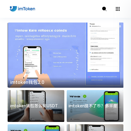
imtoken钱包2.0
i
imtoken钱包怎么找USDT地
imtoken提不了币？多半是这
址？三步搞定不踩坑
几件事没处理好