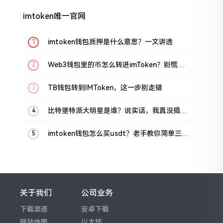
imtoken唯一官网
imtoken钱包质押是什么意思？一文讲透
Web3钱包里的币怎么转进imToken？别慌，
三步搞定
TB钱包转到IMToken，这一步别走错
比特堡特派大明星是谁？说实话，我真没搞明
白
imtoken钱包怎么买usdt？老手教你简单三步
搞定
关于我们
公司业务
下载渠道
安卓下载
网站地图
以太坊