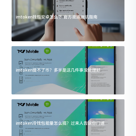
imtoken钱包安卓怎么下 官方渠道避坑指南
imtoken提不了币？多半是这几件事没处理好
imtoken冷钱包能量怎么搞？过来人告诉你门道