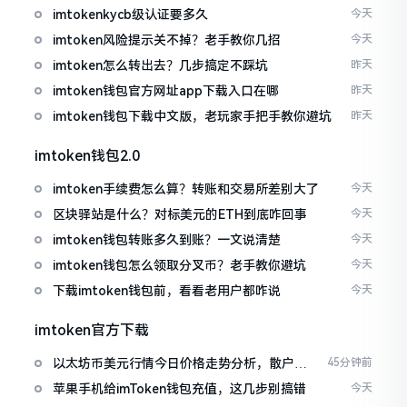
imtokenkycb级认证要多久
今天
imtoken风险提示关不掉？老手教你几招
今天
imtoken怎么转出去？几步搞定不踩坑
昨天
imtoken钱包官方网址app下载入口在哪
昨天
imtoken钱包下载中文版，老玩家手把手教你避坑
昨天
imtoken钱包2.0
imtoken手续费怎么算？转账和交易所差别大了
今天
区块驿站是什么？对标美元的ETH到底咋回事
今天
imtoken钱包转账多久到账？一文说清楚
今天
imtoken钱包怎么领取分叉币？老手教你避坑
今天
下载imtoken钱包前，看看老用户都咋说
今天
imtoken官方下载
以太坊币美元行情今日价格走势分析，散户如
45分钟前
何避免追涨杀跌被套牢
苹果手机给imToken钱包充值，这几步别搞错
今天