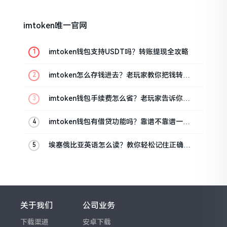
imtoken唯一官网
imtoken钱包支持USDT吗？转账提现全攻略
imtoken怎么存钱进去？老玩家教你把钱转进
钱包
imtoken钱包手续费怎么省？老玩家告诉你几
个实在招
imtoken钱包有借贷功能吗？靠谱不靠谱一文
说清楚
埃塞俄比亚英语怎么读？教你轻松记住正确发
音
关于我们
公司业务
下载渠道
安卓下载