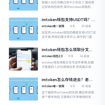
我踏入玩币范畴已有不少年份了,期间用
过好些钱包软件,其中imtoken给我的整
体感受还算过得去。然而,它有个小毛病,
就是交易时,确认时间常常不太稳
imtoken钱包支持USDT吗？转
账提现全攻略
imtoken唯一官网
⋅
今天
⋅
29 阅读
如实讲,imtoken钱包的确是支持USDT这
点不假,然而切莫太早开心,其中的门道是
相当多的。好多人觉得装上了钱包就能
够随意进行转账操作,可结果要么是手续
imtoken钱包怎么领取分叉
费高得主子心疼
币？老手教你避坑
imtoken钱包2.0
⋅
今天
⋅
36 阅读
imtoken钱包领取分叉币这件事情,在圈
子里面的人讨论得相当多,然而真正弄明
白的人并没有几个。分叉币实际上就是
从原链fork出来的新的币种
imtoken怎么存钱进去？老玩
家教你把钱转进钱包
imtoken唯一官网
⋅
今天
⋅
45 阅读
这个被称作imToken的东西,确切来讲就
是个数字钱包,它跟我们平常使用的支付
宝、微信有所不同,其本身没办法直接进