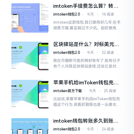
里的过山车一样。每一天,伴随着美元汇
imtoken手续费怎么算？转账
率出现的一点点波动
和交易所差别大了
imtoken钱包2.0
⋅
今天
⋅
16 阅读
imtoken这款钱包,我已使用好几年,在手
续费方面,着实踩过不少坑。起初使用时,
每次转账,都提心吊胆,完全不知钱究竟扣
在了何处。经后来慢慢深入研究,才终于
区块驿站是什么？对标美元的
明白
ETH到底咋回事
imtoken钱包2.0
⋅
今天
⋅
22 阅读
我在币圈那可是折腾好些年了,前些日子
有个人问我区块驿站是啥,还说它是对标
美元的ETH,说实在的,刚开始的时候我也
犯难,这词听起来可挺吓人的。之后我翻
苹果手机给imToken钱包充
找了些资料
值，这几步别搞错
imtoken官方下载
⋅
今天
⋅
25 阅读
比如说,拿着苹果手机给imToken钱包充
值这个行为,讲真初期我也是一头雾水,搞
不清楚状况。在安卓系统上,简单直接复
制地址便大功告成,然而到了iPhone这儿
imtoken钱包转账多久到账？
一文说清楚
imtoken钱包2.0
⋅
今天
⋅
24 阅读