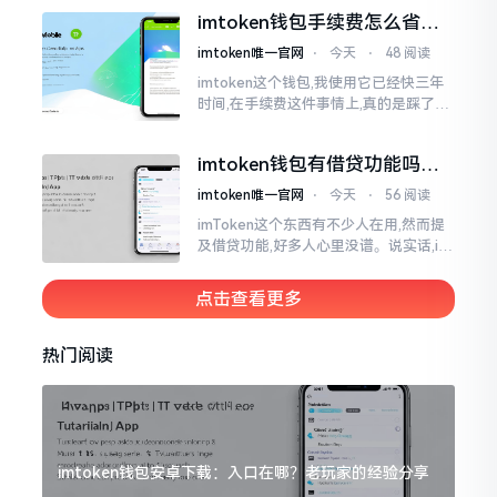
行“充值”。好多人在初次接触玩弄它的
imtoken钱包手续费怎么省？
时候都会陷入困惑
老玩家告诉你几个实在招
imtoken唯一官网
⋅
今天
⋅
48 阅读
imtoken这个钱包,我使用它已经快三年
时间,在手续费这件事情上,真的是踩了好
多坑。刚开始的那段时间,每次进行转账
的时候,都会心疼得一直嘬牙花子
imtoken钱包有借贷功能吗？
靠谱不靠谱一文说清楚
imtoken唯一官网
⋅
今天
⋅
56 阅读
imToken这个东西有不少人在用,然而提
及借贷功能,好多人心里没谱。说实话,im
Token自身是个钱包,并非银行,它不会直
接发放贷款。它里面接入了一些DeFi协
点击查看更多
议
热门阅读
imtoken钱包安卓下载：入口在哪？老玩家的经验分享