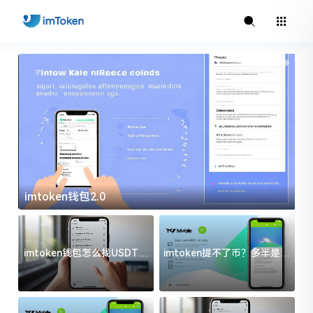
imtoken钱包2.0
i
imtoken钱包怎么找USDT地
imtoken提不了币？多半是这
址？三步搞定不踩坑
几件事没处理好