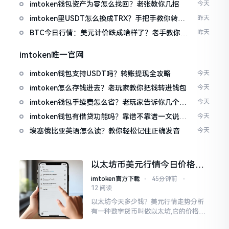
imtoken钱包资产为零怎么找回？老张教你几招
今天
imtoken里USDT怎么换成TRX？手把手教你转成
昨天
波场币
BTC今日行情：美元计价跌成啥样了？老手教你咋
昨天
看
imtoken唯一官网
imtoken钱包支持USDT吗？转账提现全攻略
今天
imtoken怎么存钱进去？老玩家教你把钱转进钱包
今天
imtoken钱包手续费怎么省？老玩家告诉你几个实
今天
在招
imtoken钱包有借贷功能吗？靠谱不靠谱一文说清
今天
楚
埃塞俄比亚英语怎么读？教你轻松记住正确发音
今天
以太坊币美元行情今日价格走
势分析，散户如何避免追涨杀
imtoken官方下载
⋅
45分钟前
⋅
跌被套牢
12 阅读
以太坊今天多少钱？美元行情走势分析
有一种数字货币叫做以太坊,它的价格走
势那叫一个起伏不定,就如同乘坐游乐场