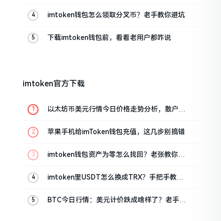
imtoken钱包怎么领取分叉币？老手教你避坑
下载imtoken钱包前，看看老用户都咋说
imtoken官方下载
以太坊币美元行情今日价格走势分析，散户如
何避免追涨杀跌被套牢
苹果手机给imToken钱包充值，这几步别搞错
imtoken钱包资产为零怎么找回？老张教你几
招
imtoken里USDT怎么换成TRX？手把手教你
转成波场币
BTC今日行情：美元计价跌成啥样了？老手教
你咋看