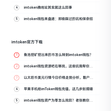
帮你搞定
imtoken换地址其实就这么回事
imtoken钱包来盘道：那些踩过的坑和保命招
imtoken官方下载
鱼池挖矿挖出来的币怎么转到imtoken钱包？
imtoken钱包资源吧在哪找，这些坑我帮你趟
过
以太坊币美元行情今日价格走势分析，散户如
何避免追涨杀跌被套牢
苹果手机给imToken钱包充值，这几步别搞错
imtoken钱包资产为零怎么找回？老张教你几
招