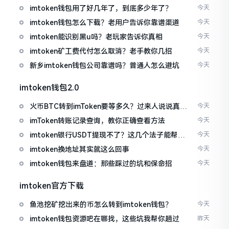
imtoken钱包用了好几年了，到底多少年了？
今天
imtoken钱包怎么下载？老用户告诉你靠谱渠道
今天
imtoken能识别黑u吗？老玩家告诉你真相
今天
imtoken矿工费代付怎么取消？老手教你几招
今天
新乡imtoken钱包公司靠谱吗？普通人怎么避坑
今天
imtoken钱包2.0
火币BTC转到imToken要等多久？过来人说说真实
今天
情况
imToken转账记录查询，教你正确查看方法
今天
imtoken银行USDT提现不了？这几个法子能帮你
今天
搞定
imtoken换地址其实就这么回事
今天
imtoken钱包来盘道：那些踩过的坑和保命招
今天
imtoken官方下载
鱼池挖矿挖出来的币怎么转到imtoken钱包？
今天
imtoken钱包资源吧在哪找，这些坑我帮你趟过
昨天