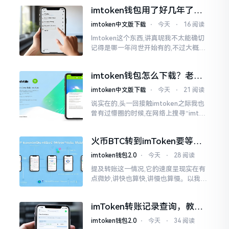
泰达币,跟美元以1:1挂钩
imtoken钱包用了好几年了，
到底多少年了？
imtoken中文版下载
⋅
今天
⋅
16 阅读
Imtoken这个东西,讲真呢我不太能确切
记得是哪一年问世开始有的,不过大概在
2016年、2017年那个时候就开始活跃
变得热门起来了,一直到现如今大概差不
imtoken钱包怎么下载？老用
多快要十年的时间了。
户告诉你靠谱渠道
imtoken中文版下载
⋅
今天
⋅
21 阅读
说实在的,头一回接触imtoken之际我也
曾有过懵圈的时候,在网络上搜寻“imtok
en钱包下载app网站”,冒出来的链接各式
各样,难以分辨真假,我自己就遭遇过麻烦
火币BTC转到imToken要等多
久？过来人说说真实情况
imtoken钱包2.0
⋅
今天
⋅
28 阅读
提及转账这一情况,它的速度呈现实在有
点微妙,讲快也算快,讲慢也算慢。以我从
火币提取BTC至imToken这件事情来讲,
正常状况下30分钟到2小时就能达成到
imToken转账记录查询，教你
账。可是
正确查看方法
imtoken钱包2.0
⋅
今天
⋅
34 阅读