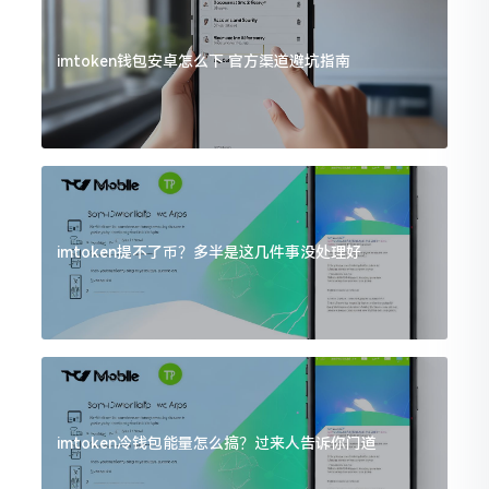
imtoken钱包安卓怎么下 官方渠道避坑指南
imtoken提不了币？多半是这几件事没处理好
imtoken冷钱包能量怎么搞？过来人告诉你门道