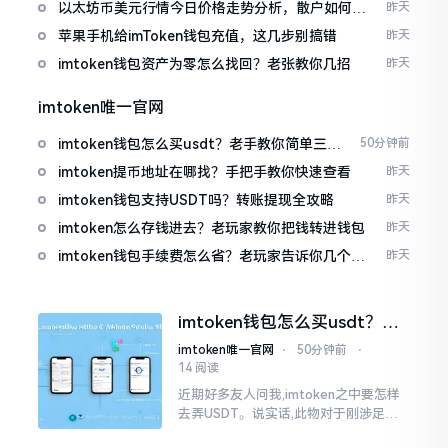
以太坊币美元行情今日价格走势分析，散户如何避
昨天
免追涨杀跌被套牢
苹果手机给imToken钱包充值，这几步别搞错
昨天
imtoken钱包资产为零怎么找回？老张教你几招
昨天
imtoken唯一官网
imtoken钱包怎么买usdt？老手教你简单三步
50分钟前
搞定
imtoken提币地址在哪找？手把手教你快速查看
昨天
imtoken钱包支持USDT吗？转账提现全攻略
昨天
imtoken怎么存钱进去？老玩家教你把钱转进钱包
昨天
imtoken钱包手续费怎么省？老玩家告诉你几个实
昨天
在招
imtoken钱包怎么买usdt？老
手教你简单三步搞定
imtoken唯一官网
⋅
50分钟前
⋅
14 阅读
近期好多友人问我,imtoken之中要怎样
去弄USDT。说实话,此物对于刚涉足币
圈之人而言着实有些让人发懵。USDT是