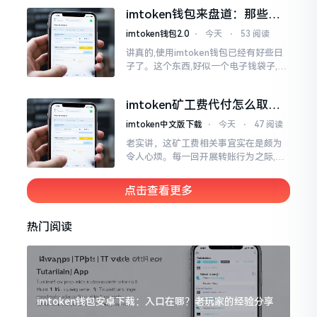
实际情形并非这样,imToken的地址是依
imtoken钱包来盘道：那些踩
据助记词来生成的,通俗讲
过的坑和保命招
imtoken钱包2.0
⋅
今天
⋅
53 阅读
讲真的,使用imtoken钱包已经有好些日
子了。这个东西,好似一个电子钱袋子,里
面装着你那些数字资产。有的人使用起
来一帆风顺、毫无阻碍,有的人使用起来
imtoken矿工费代付怎么取
却提心吊胆、神经紧绷。
消？老手教你几招
imtoken中文版下载
⋅
今天
⋅
47 阅读
老实讲，这矿工费相关事宜实在是颇为
令人心烦。每一回开展转账行为之际,就
好比投身于抽奖活动那样,压根没办法晓
得紧接着的下一秒会扣掉多少手续费。
点击查看更多
时隔多年
热门阅读
imtoken钱包安卓下载：入口在哪？老玩家的经验分享