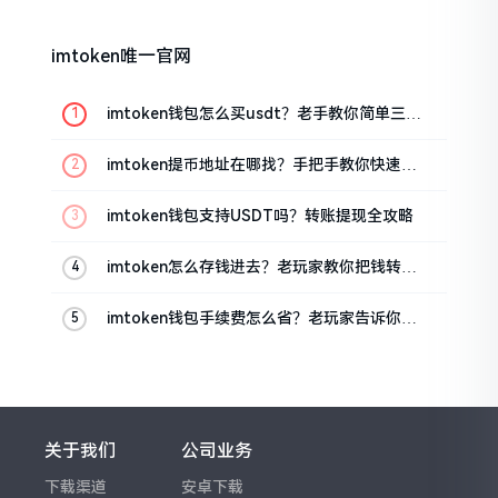
imtoken唯一官网
imtoken钱包怎么买usdt？老手教你简单三步
搞定
imtoken提币地址在哪找？手把手教你快速查
看
imtoken钱包支持USDT吗？转账提现全攻略
imtoken怎么存钱进去？老玩家教你把钱转进
钱包
imtoken钱包手续费怎么省？老玩家告诉你几
个实在招
关于我们
公司业务
下载渠道
安卓下载