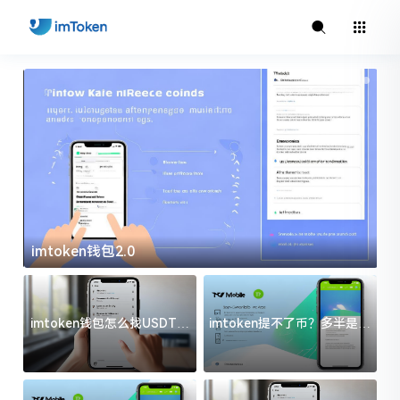
imtoken钱包2.0
i
imtoken钱包怎么找USDT地
imtoken提不了币？多半是这
址？三步搞定不踩坑
几件事没处理好