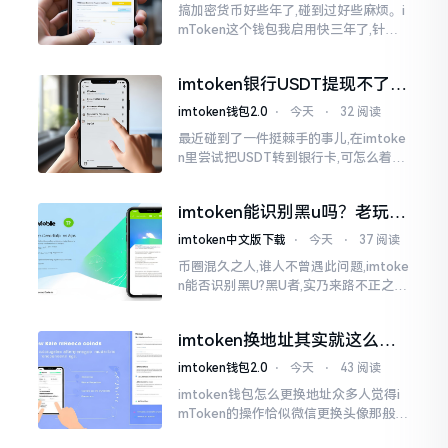
搞加密货币好些年了,碰到过好些麻烦。i
mToken这个钱包我启用快三年了,针对
转账记录查询这事儿,老是有人前来咨询
官网位置在哪儿。事实上,最初接触之际
imtoken银行USDT提现不了？
我也疑惑过一阵子
这几个法子能帮你搞定
imtoken钱包2.0
⋅
今天
⋅
32 阅读
最近碰到了一件挺棘手的事儿,在imtoke
n里尝试把USDT转到银行卡,可怎么着都
没法成功提现,可以想见,其间是经历了一
阵子的颠折与腾磨。没想到前前后后这
imtoken能识别黑u吗？老玩家
么时长
告诉你真相
imtoken中文版下载
⋅
今天
⋅
37 阅读
币圈混久之人,谁人不曾遇此问题,imtoke
n能否识别黑U?黑U者,实乃来路不正之钱
耳,或涉诈骗关联某一些,或有洗钱相关某
一类,诸多之人害怕收黑U致己惹于麻烦
imtoken换地址其实就这么回
事
imtoken钱包2.0
⋅
今天
⋅
43 阅读
imtoken钱包怎么更换地址众多人觉得i
mToken的操作恰似微信更换头像那般简
便,唯有直接点一下便可轻易完成。可是