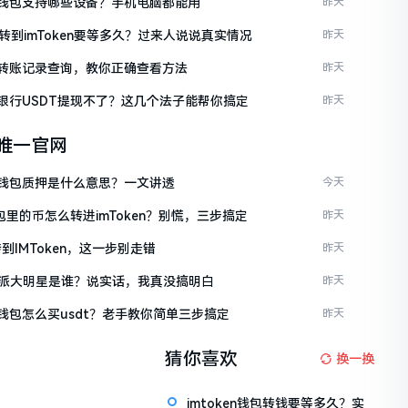
ken钱包支持哪些设备？手机电脑都能用
昨天
C转到imToken要等多久？过来人说说真实情况
昨天
ken转账记录查询，教你正确查看方法
昨天
ken银行USDT提现不了？这几个法子能帮你搞定
昨天
en唯一官网
ken钱包质押是什么意思？一文讲透
今天
包里的币怎么转进imToken？别慌，三步搞定
昨天
到IMToken，这一步别走错
昨天
派大明星是谁？说实话，我真没搞明白
昨天
en钱包怎么买usdt？老手教你简单三步搞定
昨天
猜你喜欢
换一换
imtoken钱包转钱要等多久？实