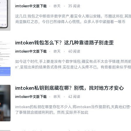
imtoken中文版下载
⋅
昨天
⋅
35 阅读
这几日,钱包之中那些许数字资产,着实令人难以安睡。币圈这所在,其
尚呈飘红之态，今日已然绿得人心慌慌。众多人手中紧握着一堆币
imtoken钱包怎么下？这几种靠谱路子别走歪
imtoken中文版下载
⋅
昨天
⋅
40 阅读
如今这个时代,手上要是没有个数字钱包,确实有点不太合乎情理,然而前往
n”,呈现出来的结果各式各样,实在是让人头疼不已。有些看起来似乎
imtoken私钥到底藏在哪？别慌，找对地方才安心
imtoken中文版下载
⋅
昨天
⋅
42 阅读
imtoken的私钥在哪里存在不少人,将imtoken当作提款机,天真地
了事情就会顺顺利利的。然而,实际并不如此