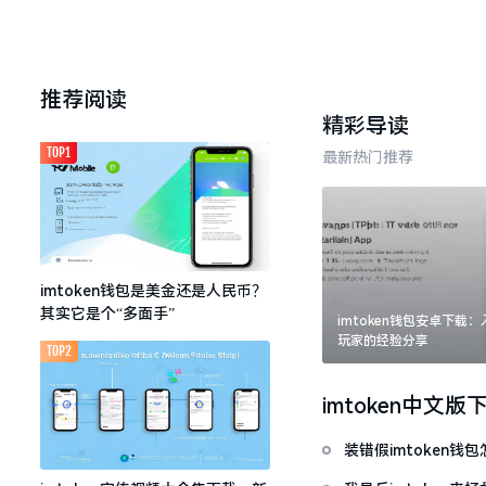
推荐阅读
精彩导读
TOP1
最新热门推荐
imtoken钱包是美金还是人民币？
其实它是个“多面手”
imtoken钱包安卓下载
玩家的经验分享
TOP2
imtoken中文版
装错假imtoken