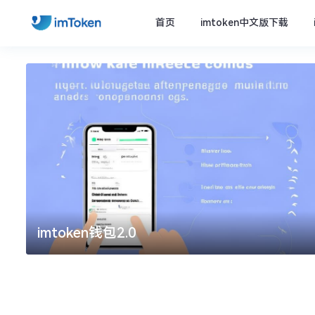
首页
imtoken中文版下载
imtoken钱包2.0