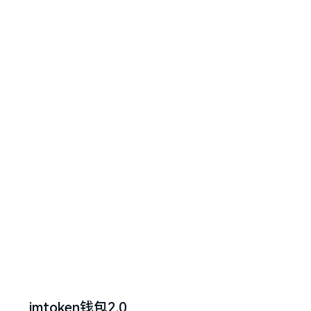
imtoken钱包2.0