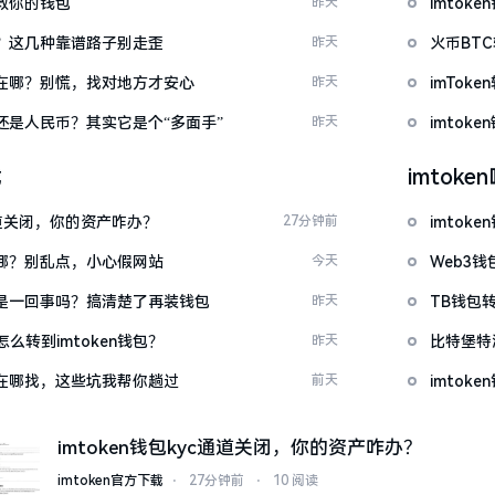
拯救你的钱包
昨天
imto
么下？这几种靠谱路子别走歪
昨天
火币BT
底藏在哪？别慌，找对地方才安心
昨天
imTo
金还是人民币？其实它是个“多面手”
昨天
imto
载
imtok
c通道关闭，你的资产咋办？
27分钟前
imto
一在哪？别乱点，小心假网站
今天
Web3钱
钱包是一回事吗？搞清楚了再装钱包
昨天
TB钱包转
么转到imtoken钱包？
昨天
比特堡特
源吧在哪找，这些坑我帮你趟过
前天
imtok
imtoken钱包kyc通道关闭，你的资产咋办？
imtoken官方下载
⋅
27分钟前
⋅
10 阅读