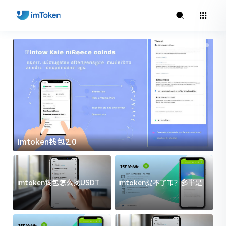
imtoken钱包2.0
i
imtoken钱包怎么找USDT地
imtoken提不了币？多半是这
址？三步搞定不踩坑
几件事没处理好