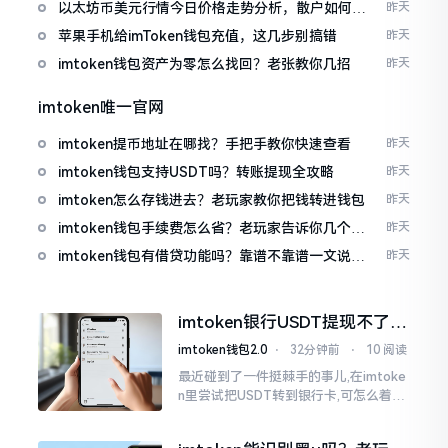
以太坊币美元行情今日价格走势分析，散户如何避
昨天
免追涨杀跌被套牢
苹果手机给imToken钱包充值，这几步别搞错
昨天
imtoken钱包资产为零怎么找回？老张教你几招
昨天
imtoken唯一官网
imtoken提币地址在哪找？手把手教你快速查看
昨天
imtoken钱包支持USDT吗？转账提现全攻略
昨天
imtoken怎么存钱进去？老玩家教你把钱转进钱包
昨天
imtoken钱包手续费怎么省？老玩家告诉你几个实
昨天
在招
imtoken钱包有借贷功能吗？靠谱不靠谱一文说清
昨天
楚
imtoken银行USDT提现不了？
这几个法子能帮你搞定
imtoken钱包2.0
⋅
32分钟前
⋅
10 阅读
最近碰到了一件挺棘手的事儿,在imtoke
n里尝试把USDT转到银行卡,可怎么着都
没法成功提现,可以想见,其间是经历了一
阵子的颠折与腾磨。没想到前前后后这