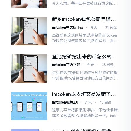
令人心烦。每一回开展转账行为之际,就
好比投身于抽奖活动那样,压根没办法晓
得紧接着的下一秒会扣掉多少手续费。
新乡imtoken钱包公司靠谱
时隔多年
吗？普通人怎么避坑
imtoken中文版下载
⋅
今天
⋅
31 阅读
虽说新乡这块区域里,从事制作imtoken
钱包的公司数量较多了,然而实际上真正
值得信赖靠谱的却没几个。友人先前寻
觅过一家公司,表示那家公司声称能够给
鱼池挖矿挖出来的币怎么转到
予协助进行操作的
imtoken钱包？
imtoken官方下载
⋅
今天
⋅
26 阅读
讲实在话,在最初开始进行鱼池挖矿的那
个时候,我也曾经因为转账方面的问题而
被卡住了好多次。挖出来的矿币堆积在
了鱼池账户之中,看起来的确让人感觉颇
imtoken以太坊交易发错了咋
为畅快
整？取消方法告诉你
imtoken钱包2.0
⋅
昨天
⋅
43 阅读
这事儿平常得很常见,手抖一下地址填错,
或者金额填多,心里猛地咯噔一下。imto
ken里的以太坊那交易,本质乃是一锤子
买卖啊,一旦提交到区块链之上