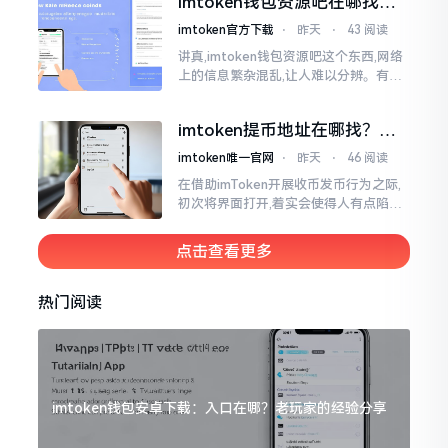
imtoken钱包资源吧在哪找，
这些坑我帮你趟过
imtoken官方下载
⋅
昨天
⋅
43 阅读
讲真,imtoken钱包资源吧这个东西,网络
上的信息繁杂混乱,让人难以分辨。有的
人声称那是官方途径,有的人则表示是第
三方进行的搬运。倘若找对了资源
imtoken提币地址在哪找？手
把手教你快速查看
imtoken唯一官网
⋅
昨天
⋅
46 阅读
在借助imToken开展收币发币行为之际,
初次将界面打开,着实会使得人有点陷入
发懵的状态,那密密麻麻的按钮,多得以至
于如同迷宫一样。好多人纷纷询问我
点击查看更多
热门阅读
imtoken钱包安卓下载：入口在哪？老玩家的经验分享