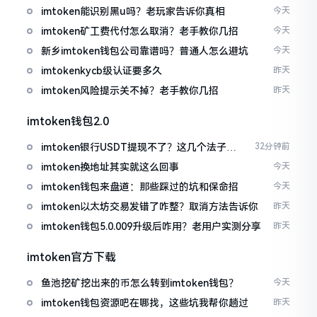
imtoken能识别黑u吗？老玩家告诉你真相
今天
imtoken矿工费代付怎么取消？老手教你几招
今天
新乡imtoken钱包公司靠谱吗？普通人怎么避坑
今天
imtokenkycb级认证要多久
昨天
imtoken风险提示关不掉？老手教你几招
昨天
imtoken钱包2.0
imtoken银行USDT提现不了？这几个法子能
32分钟前
帮你搞定
imtoken换地址其实就这么回事
今天
imtoken钱包来盘道：那些踩过的坑和保命招
今天
imtoken以太坊交易发错了咋整？取消方法告诉你
昨天
imtoken钱包5.0.009升级后咋用？老用户实测分享
昨天
imtoken官方下载
鱼池挖矿挖出来的币怎么转到imtoken钱包？
今天
imtoken钱包资源吧在哪找，这些坑我帮你趟过
昨天