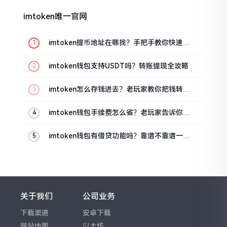
imtoken唯一官网
imtoken提币地址在哪找？手把手教你快速查
看
imtoken钱包支持USDT吗？转账提现全攻略
imtoken怎么存钱进去？老玩家教你把钱转进
钱包
imtoken钱包手续费怎么省？老玩家告诉你几
个实在招
imtoken钱包有借贷功能吗？靠谱不靠谱一文
说清楚
关于我们
公司业务
下载渠道
安卓下载
网站地图
以太坊