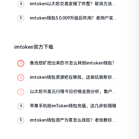
imtoken以太坊交易发错了咋整？取消方法告
诉你
imtoken钱包5.0.009升级后咋用？老用户实测
分享
imtoken官方下载
鱼池挖矿挖出来的币怎么转到imtoken钱包？
imtoken钱包资源吧在哪找，这些坑我帮你趟
过
以太坊币美元行情今日价格走势分析，散户如
何避免追涨杀跌被套牢
苹果手机给imToken钱包充值，这几步别搞错
imtoken钱包资产为零怎么找回？老张教你几
招