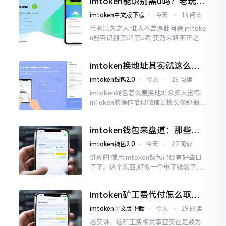
imtoken能识别黑u吗？老玩家
么时长
告诉你真相
imtoken中文版下载
⋅
今天
⋅
14 阅读
币圈混久之人,谁人不曾遇此问题,imtoke
n能否识别黑U?黑U者,实乃来路不正之钱
耳,或涉诈骗关联某一些,或有洗钱相关某
一类,诸多之人害怕收黑U致己惹于麻烦
imtoken换地址其实就这么回
事
imtoken钱包2.0
⋅
今天
⋅
25 阅读
imtoken钱包怎么更换地址众多人觉得i
mToken的操作恰似微信更换头像那般简
便,唯有直接点一下便可轻易完成。可是
实际情形并非这样,imToken的地址是依
imtoken钱包来盘道：那些踩
据助记词来生成的,通俗讲
过的坑和保命招
imtoken钱包2.0
⋅
今天
⋅
27 阅读
讲真的,使用imtoken钱包已经有好些日
子了。这个东西,好似一个电子钱袋子,里
面装着你那些数字资产。有的人使用起
来一帆风顺、毫无阻碍,有的人使用起来
imtoken矿工费代付怎么取
却提心吊胆、神经紧绷。
消？老手教你几招
imtoken中文版下载
⋅
今天
⋅
29 阅读
老实讲，这矿工费相关事宜实在是颇为