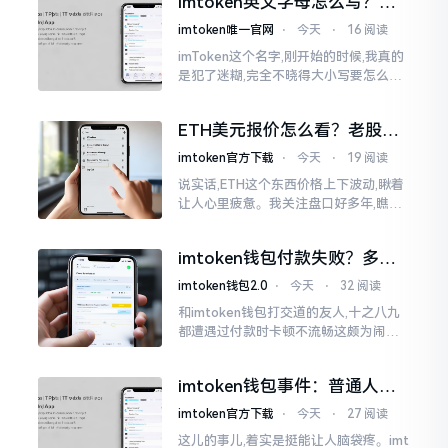
imtoken英文字母怎么写？正
就得去寻觅电脑端的入口。
确拼写看这里
imtoken唯一官网
⋅
今天
⋅
16 阅读
imToken这个名字,刚开始的时候,我真的
是犯了迷糊,完全不晓得大小写要怎么去
处置。在网络上搜寻了一阵后,发觉各种
各样的写法都有,有的写成IMTOKEN
ETH美元报价怎么看？老股民
手把手教你盯盘
imtoken官方下载
⋅
今天
⋅
19 阅读
说实话,ETH这个东西价格上下波动,瞅着
让人心里疲惫。我关注盘口好多年,瞧见
好多人询问“eth美元报价”,实际上重点并
非价格自身,而是你怎样去看待、如何做
imtoken钱包付款失败？多半
判断。
是这几个原因闹的
imtoken钱包2.0
⋅
今天
⋅
32 阅读
和imtoken钱包打交道的友人,十之八九
都遭遇过付款时卡顿不流畅这颇为闹心
的状况。转账持续许久毫无反应,亦或是
直接弹出红色字体显示报错,情形令人焦
imtoken钱包事件：普通人该
急得连连跺脚。实际上讲
咋办？
imtoken官方下载
⋅
今天
⋅
27 阅读
这儿的事儿,着实是挺能让人脑袋疼。imt