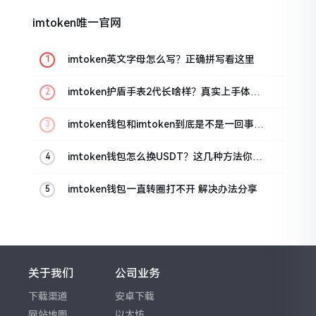
imtoken唯一官网
imtoken英文字母怎么写？正确拼写看这里
imtoken护盾手表2代长啥样？真实上手体验
分享
imtoken钱包和imtoken到底是不是一回事？
看完就懂了
imtoken钱包怎么换USDT？这几种方法你得
知道
imtoken钱包一直转圈打不开 解决办法分享
关于我们
公司业务
下载渠道
安卓下载
网站地图
以太坊