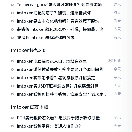
“ethereal glow”怎么翻才够味儿？翻译圈老油条
昨天
的私房话
imtoken助记词忘了？别慌，这招能救你
昨天
imtoken是去中心化钱包吗？看完这篇不踩坑
昨天
装错假imtoken钱包怎么办？别慌，快卸载，这几
昨天
招能救急
我是丘imtoken来拯救你的钱包
前天
imtoken钱包2.0
imtoken电脑端登录入口，地址在这里
3分钟前
imtoken钱包付款失败？多半是这几个原因闹的
今天
imtoken转币老卡着？老玩家教你几招搞定
今天
imtoken买USDT汇率怎么算？几点买最划算
今天
imtoken钱包和比特币钱包，谁更安全？老玩家来
昨天
聊聊
imtoken官方下载
ETH美元报价怎么看？老股民手把手教你盯盘
今天
imtoken钱包事件：普通人该咋办？
今天