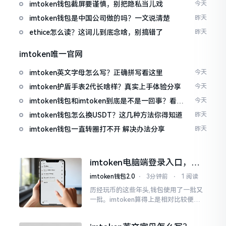
imtoken钱包截屏要谨慎，别把隐私当儿戏
今天
imtoken钱包是中国公司做的吗？一文说清楚
昨天
ethice怎么读？这词儿到底念啥，别搞错了
昨天
imtoken唯一官网
imtoken英文字母怎么写？正确拼写看这里
今天
imtoken护盾手表2代长啥样？真实上手体验分享
今天
imtoken钱包和imtoken到底是不是一回事？看完
今天
就懂了
imtoken钱包怎么换USDT？这几种方法你得知道
昨天
imtoken钱包一直转圈打不开 解决办法分享
昨天
imtoken电脑端登录入口，地
址在这里
imtoken钱包2.0
⋅
3分钟前
⋅
1 阅读
历经玩币的这些年头,钱包使用了一批又
一批。imtoken算得上是相对比较便于
使用的，在手机上运用起来没有问题,然
而有时想要就着大屏幕瞧瞧资产状况,那