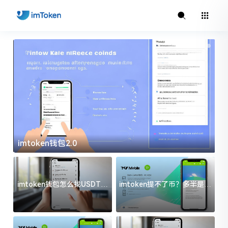
imtoken钱包2.0
i
imtoken钱包怎么找USDT地
imtoken提不了币？多半是这
址？三步搞定不踩坑
几件事没处理好