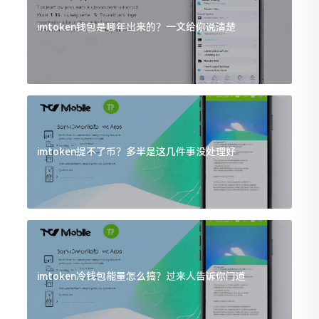
imtoken钱包是哪年出来的？一文给你说清楚
imtoken提不了币？多半是这几件事没处理好
imtoken冷钱包能量怎么搞？过来人告诉你门道