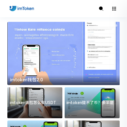
imtoken钱包2.0
i
imtoken钱包怎么找USDT地
imtoken提不了币？多半是这
址？三步搞定不踩坑
几件事没处理好