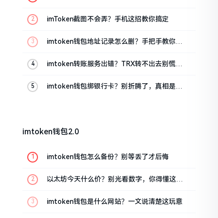
位置
imToken截图不会弄？手机这招教你搞定
imtoken钱包地址记录怎么删？手把手教你清
干净
imtoken转账服务出错？TRX转不出去别慌，
这几招试试
imtoken钱包绑银行卡？别折腾了，真相是这
样的
imtoken钱包2.0
imtoken钱包怎么备份？别等丢了才后悔
以太坊今天什么价？别光看数字，你得懂这几
点
imtoken钱包是什么网站？一文说清楚这玩意