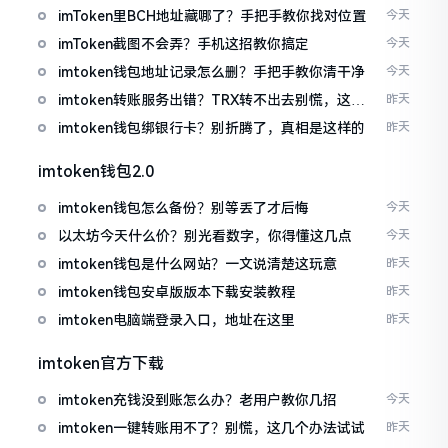
imToken里BCH地址藏哪了？手把手教你找对位置
今天
imToken截图不会弄？手机这招教你搞定
今天
imtoken钱包地址记录怎么删？手把手教你清干净
今天
imtoken转账服务出错？TRX转不出去别慌，这几
昨天
招试试
imtoken钱包绑银行卡？别折腾了，真相是这样的
昨天
imtoken钱包2.0
imtoken钱包怎么备份？别等丢了才后悔
今天
以太坊今天什么价？别光看数字，你得懂这几点
今天
imtoken钱包是什么网站？一文说清楚这玩意
昨天
imtoken钱包安卓版版本下载安装教程
昨天
imtoken电脑端登录入口，地址在这里
昨天
imtoken官方下载
imtoken充钱没到账怎么办？老用户教你几招
今天
imtoken一键转账用不了？别慌，这几个办法试试
昨天