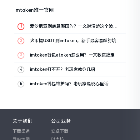
imtoken唯一官网
爱沙尼亚到底算哪国的？一文说清楚这个波罗
的海小国
火币提USDT到imToken，新手最容易踩的坑
imtoken钱包atoken怎么用？一文教你搞定
imtoken打不开？老玩家教你几招
imtoken钱包维护吗？老玩家说说心里话
关于我们
公司业务
下载渠道
安卓下载
网站地图
以太坊