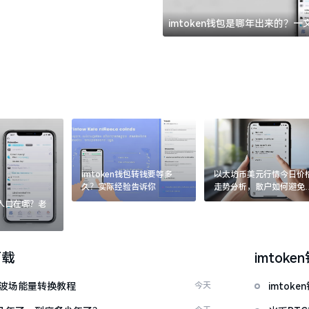
imtoken钱包是哪年出来的？
imtoken钱包转钱要等多
以太坊币美元行情今日价
久？实际经验告诉你
走势分析，散户如何避免
涨杀跌被套牢
：入口在哪？老
下载
imtoke
量 波场能量转换教程
今天
imto