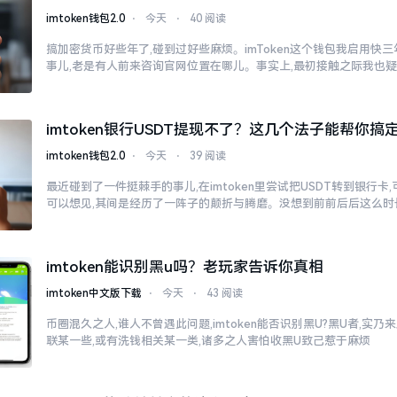
imtoken钱包2.0
⋅
今天
⋅
40 阅读
搞加密货币好些年了,碰到过好些麻烦。imToken这个钱包我启用快
事儿,老是有人前来咨询官网位置在哪儿。事实上,最初接触之际我也
imtoken银行USDT提现不了？这几个法子能帮你搞
imtoken钱包2.0
⋅
今天
⋅
39 阅读
最近碰到了一件挺棘手的事儿,在imtoken里尝试把USDT转到银行卡
可以想见,其间是经历了一阵子的颠折与腾磨。没想到前前后后这么时
imtoken能识别黑u吗？老玩家告诉你真相
imtoken中文版下载
⋅
今天
⋅
43 阅读
币圈混久之人,谁人不曾遇此问题,imtoken能否识别黑U?黑U者,实
联某一些,或有洗钱相关某一类,诸多之人害怕收黑U致己惹于麻烦