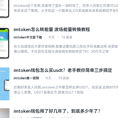
Imtoken这个东西,讲真用了蛮长一段时间了。好多人问我它究竟可
来谈谈这个事情。从手机这一介面来说,iOS系统跟安卓系统都给予支
imtoken怎么转能量 波场能量转换教程
imtoken中文版下载
⋅
今天
⋅
16 阅读
长久玩波场后大家尽皆明晰,能量这套玩意儿恰似手机电量这样,设若缺
难以做成。不论旨在实施与波场相关转账特定TRC-20代币之举
imtoken钱包怎么买usdt？老手教你简单三步搞定
imtoken唯一官网
⋅
今天
⋅
19 阅读
近期好多友人问我,imtoken之中要怎样去弄USDT。说实话,此物
些让人发懵。USDT是泰达币,跟美元以1:1挂钩
imtoken钱包用了好几年了，到底多少年了？