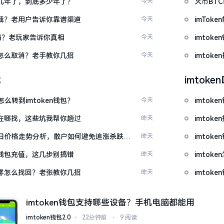
了好几年了，到底多少年了？
今天
火币BT
么下载？老用户告诉你靠谱渠道
今天
imTo
u吗？老玩家告诉你真相
今天
imto
代付怎么取消？老手教你几招
今天
imtok
载
imtok
么转到imtoken钱包？
今天
imtok
源吧在哪找，这些坑我帮你趟过
昨天
imto
日价格走势分析，散户如何避免追涨杀跌被
昨天
imtok
en钱包充值，这几步别搞错
昨天
imto
产为零怎么找回？老张教你几招
昨天
imto
imtoken钱包支持哪些设备？手机电脑都能用
imtoken钱包2.0
⋅
22分钟前
⋅
9 阅读