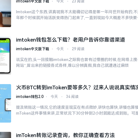
imtoken中文版下载
⋅
今天
⋅
23 阅读
Imtoken这个东西,讲真呢我不太能确切记得是哪一年问世开始有的,不过
年那个时候就开始活跃变得热门起来了,一直到现如今大概差不多快要
imtoken钱包怎么下载？老用户告诉你靠谱渠道
imtoken中文版下载
⋅
今天
⋅
29 阅读
说实在的,头一回接触imtoken之际我也曾有过懵圈的时候,在网络上搜寻“
网站”,冒出来的链接各式各样,难以分辨真假,我自己就遭遇过麻烦
火币BTC转到imToken要等多久？过来人说说真实情
imtoken钱包2.0
⋅
今天
⋅
34 阅读
提及转账这一情况,它的速度呈现实在有点微妙,讲快也算快,讲慢也算慢
mToken这件事情来讲,正常状况下30分钟到2小时就能达成到账。可
imToken转账记录查询，教你正确查看方法