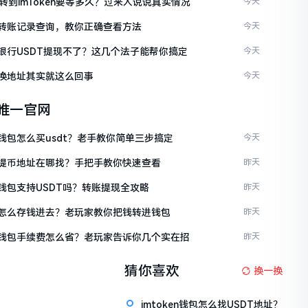
C转到imToken要等多久？过来人说说真实情况
今天
ken转账记录查询，教你正确查看方法
今天
ken银行USDT提现不了？这几个法子能帮你搞定
今天
en换地址其实就这么回事
今天
en唯一官网
en钱包怎么买usdt？老手教你简单三步搞定
今天
ken提币地址在哪找？手把手教你快速查看
昨天
en钱包支持USDT吗？转账提现全攻略
昨天
ken怎么存钱进去？老玩家教你把钱转进钱包
昨天
ken钱包手续费怎么省？老玩家告诉你几个实在招
昨天
猜你喜欢
换一换
imtoken钱包怎么找USDT地址？