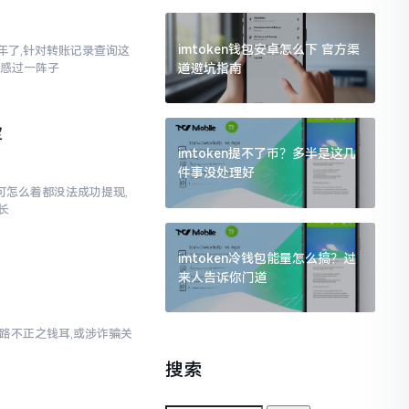
imtoken钱包安卓怎么下 官方渠
三年了,针对转账记录查询这
道避坑指南
疑惑过一阵子
定
imtoken提不了币？多半是这几
件事没处理好
,可怎么着都没法成功提现,
长
imtoken冷钱包能量怎么搞？过
来人告诉你门道
乃来路不正之钱耳,或涉诈骗关
搜索