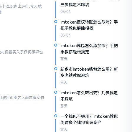
三步搞定不踩坑
以在什么设备上运行,今天就
持
08-04
imtoken授权转账怎么取消？手
把手教你解除授权
08-04
imtoken钱包怎么添加币？手把
手教你轻松搞定
失,便着实关乎任何事项也
前天
新乡市imtoken钱包怎么用？新
乡老铁教你避坑
前天
imtoken怎么转出去？几步搞定
对于刚涉足币圈之人而言着实有
不踩坑
前天
一个钱包不够用？imtoken教你
创建多个钱包管理资产
前天