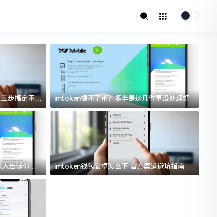
址？三步搞定不踩
imtoken提不了币？多半是这几件事没处理好
i
过来人告诉你门
imtoken钱包安卓怎么下 官方渠道避坑指南