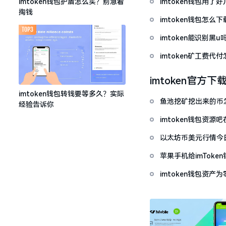
imtoken钱包用
imtoken钱包护盾怎么买？别急着
掏钱
imtoken钱包怎
TOP3
imtoken能识别黑
imtoken矿工费
imtoken官方下
imtoken钱包转钱要等多久？实际
鱼池挖矿挖出来的币怎
经验告诉你
imtoken钱包资
以太坊币美元行情今
套牢
苹果手机给imTok
imtoken钱包资