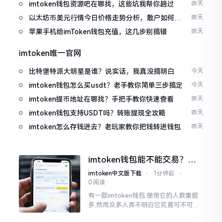
imtoken钱包资源吧在哪找，这些坑我帮你趟过
昨天
以太坊币美元行情今日价格走势分析，散户如何避
昨天
免追涨杀跌被套牢
苹果手机给imToken钱包充值，这几步别搞错
昨天
imtoken唯一官网
比特堡特派大明星是谁？说实话，我真没搞明白
今天
imtoken钱包怎么买usdt？老手教你简单三步搞定
今天
imtoken提币地址在哪找？手把手教你快速查看
昨天
imtoken钱包支持USDT吗？转账提现全攻略
昨天
imtoken怎么存钱进去？老玩家教你把钱转进钱包
昨天
imtoken钱包能不能交易？一
文说清楚
imtoken中文版下载
⋅
1分钟前
⋅
0 阅读
有一款imtoken钱包,使用它的人数量挺
多,然而众多人弄不明白它究竟可不可以
进行交易。说实话,此问题问得很实在。