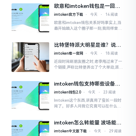
钱包和交易所原本就是不同的事物,像是
欧意和imtoken钱包是一回事
存钱罐与菜市场那般
吗？搞清楚了再装钱包
imtoken官方下载
⋅
今天
⋅
14 阅读
欧意和imtoken钱包关系好吗事实上,当
最开始踏入这个圈子那一刻,我同样曾因
这两者之名而陷入困惑,觉得好似有着同
一母体渊源所致的关联。而后随着时间
比特堡特派大明星是谁？说实
推移才逐渐明晰
话，我真没搞明白
imtoken唯一官网
⋅
今天
⋅
18 阅读
近段时间刷朋友圈之时,老李甩过来了一
个链接,声称比特堡弄出了个大举动,派遣
了个不知什么样明星前来站台。我点击
进入查看,哎呀不得了,满屏幕都是“重
imtoken钱包支持哪些设备？
磅”、“首发”、“独家”
手机电脑都能用
imtoken钱包2.0
⋅
今天
⋅
23 阅读
Imtoken这个东西,讲真用了蛮长一段时
间了。好多人问我它究竟可以在什么设
备上运行,今天就来谈谈这个事情。从手
机这一介面来说,iOS系统跟安卓系统都
imtoken怎么转能量 波场能量
给予支持
转换教程
imtoken中文版下载
⋅
今天
⋅
29 阅读