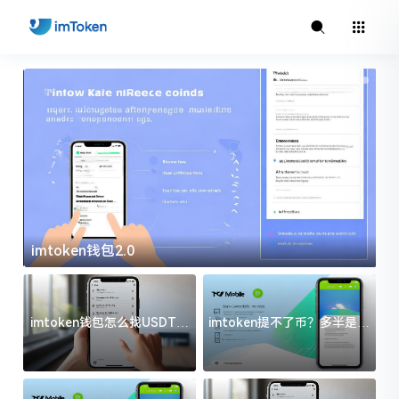
imtoken钱包2.0
i
imtoken钱包怎么找USDT地
imtoken提不了币？多半是这
址？三步搞定不踩坑
几件事没处理好