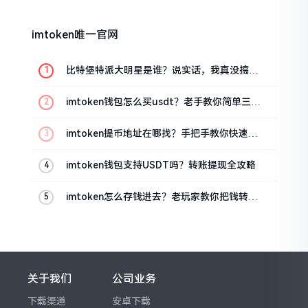
imtoken唯一官网
比特堡特派大明星是谁？说实话，我真没搞明
白
imtoken钱包怎么买usdt？老手教你简单三步
搞定
imtoken提币地址在哪找？手把手教你快速查
看
imtoken钱包支持USDT吗？转账提现全攻略
imtoken怎么存钱进去？老玩家教你把钱转进
钱包
关于我们
公司业务
下载渠道
安卓下载