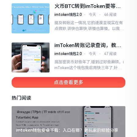
各样,难以分辨真假,我自己就遭遇过麻烦
火币BTC转到imToken要等多
久？过来人说说真实情况
imtoken钱包2.0
⋅
今天
⋅
46 阅读
提及转账这一情况,它的速度呈现实在有
点微妙,讲快也算快,讲慢也算慢。以我从
火币提取BTC至imToken这件事情来讲,
正常状况下30分钟到2小时就能达成到
imToken转账记录查询，教你
账。可是
正确查看方法
imtoken钱包2.0
⋅
今天
⋅
47 阅读
搞加密货币好些年了,碰到过好些麻烦。i
mToken这个钱包我启用快三年了,针对
转账记录查询这事儿,老是有人前来咨询
官网位置在哪儿。事实上,最初接触之际
点击查看更多
我也疑惑过一阵子
热门阅读
imtoken钱包安卓下载：入口在哪？老玩家的经验分享