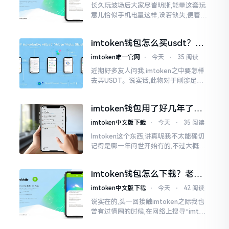
长久玩波场后大家尽皆明晰,能量这套玩
意儿恰似手机电量这样,设若缺失,便着实
关乎任何事项也难以做成。不论旨在实
施与波场相关转账特定TRC-20代币之举
imtoken钱包怎么买usdt？老
手教你简单三步搞定
imtoken唯一官网
⋅
今天
⋅
35 阅读
近期好多友人问我,imtoken之中要怎样
去弄USDT。说实话,此物对于刚涉足币
圈之人而言着实有些让人发懵。USDT是
泰达币,跟美元以1:1挂钩
imtoken钱包用了好几年了，
到底多少年了？
imtoken中文版下载
⋅
今天
⋅
35 阅读
Imtoken这个东西,讲真呢我不太能确切
记得是哪一年问世开始有的,不过大概在
2016年、2017年那个时候就开始活跃
变得热门起来了,一直到现如今大概差不
imtoken钱包怎么下载？老用
多快要十年的时间了。
户告诉你靠谱渠道
imtoken中文版下载
⋅
今天
⋅
42 阅读
说实在的,头一回接触imtoken之际我也
曾有过懵圈的时候,在网络上搜寻“imtok
en钱包下载app网站”,冒出来的链接各式