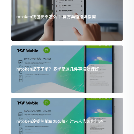
imtoken钱包安卓怎么下 官方渠道避坑指南
imtoken提不了币？多半是这几件事没处理好
imtoken冷钱包能量怎么搞？过来人告诉你门道