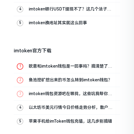
imtoken银行USDT提现不了？这几个法子能
帮你搞定
imtoken换地址其实就这么回事
imtoken官方下载
欧意和imtoken钱包是一回事吗？搞清楚了再
装钱包
鱼池挖矿挖出来的币怎么转到imtoken钱包？
imtoken钱包资源吧在哪找，这些坑我帮你趟
过
以太坊币美元行情今日价格走势分析，散户如
何避免追涨杀跌被套牢
苹果手机给imToken钱包充值，这几步别搞错