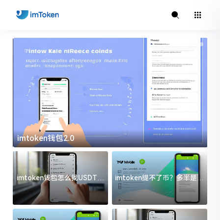
imtoken钱包2.0
i
imtoken钱包怎么找USDT地
imtoken提不了币？多半是这
址？三步搞定不踩坑
几件事没处理好