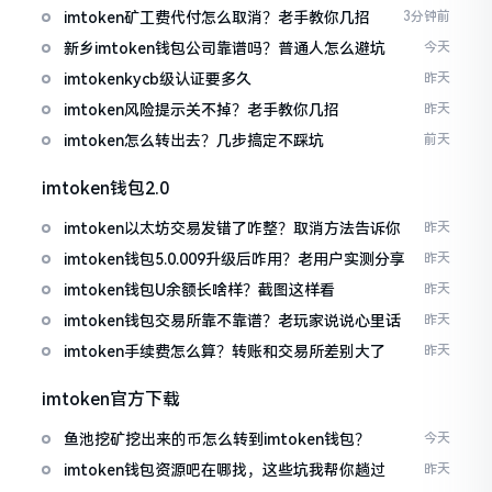
imtoken矿工费代付怎么取消？老手教你几招
3分钟前
新乡imtoken钱包公司靠谱吗？普通人怎么避坑
今天
imtokenkycb级认证要多久
昨天
imtoken风险提示关不掉？老手教你几招
昨天
imtoken怎么转出去？几步搞定不踩坑
前天
imtoken钱包2.0
imtoken以太坊交易发错了咋整？取消方法告诉你
昨天
imtoken钱包5.0.009升级后咋用？老用户实测分享
昨天
imtoken钱包U余额长啥样？截图这样看
昨天
imtoken钱包交易所靠不靠谱？老玩家说说心里话
昨天
imtoken手续费怎么算？转账和交易所差别大了
昨天
imtoken官方下载
鱼池挖矿挖出来的币怎么转到imtoken钱包？
今天
imtoken钱包资源吧在哪找，这些坑我帮你趟过
昨天