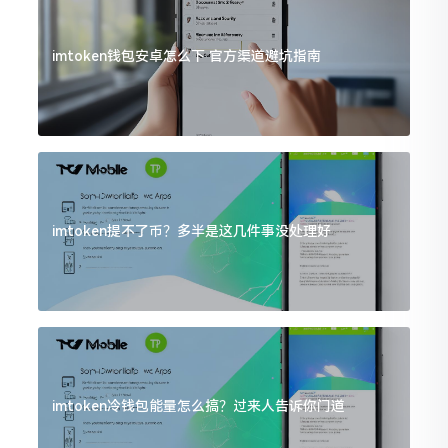
imtoken钱包安卓怎么下 官方渠道避坑指南
imtoken提不了币？多半是这几件事没处理好
imtoken冷钱包能量怎么搞？过来人告诉你门道