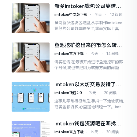
得紧接着的下一秒会扣掉多少手续费。
新乡imtoken钱包公司靠谱
时隔多年
吗？普通人怎么避坑
imtoken中文版下载
⋅
今天
⋅
12 阅读
虽说新乡这块区域里,从事制作imtoken
钱包的公司数量较多了,然而实际上真正
值得信赖靠谱的却没几个。友人先前寻
觅过一家公司,表示那家公司声称能够给
鱼池挖矿挖出来的币怎么转到
予协助进行操作的
imtoken钱包？
imtoken官方下载
⋅
今天
⋅
14 阅读
讲实在话,在最初开始进行鱼池挖矿的那
个时候,我也曾经因为转账方面的问题而
被卡住了好多次。挖出来的矿币堆积在
了鱼池账户之中,看起来的确让人感觉颇
imtoken以太坊交易发错了咋
为畅快
整？取消方法告诉你
imtoken钱包2.0
⋅
昨天
⋅
20 阅读
这事儿平常得很常见,手抖一下地址填错,
或者金额填多,心里猛地咯噔一下。imto
ken里的以太坊那交易,本质乃是一锤子
买卖啊,一旦提交到区块链之上
imtoken钱包资源吧在哪找，
这些坑我帮你趟过
imtoken官方下载
⋅
昨天
⋅
20 阅读