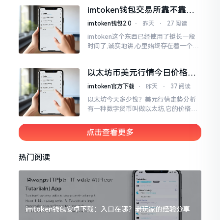
感受产生些许困惑。
imtoken钱包交易所靠不靠
谱？老玩家说说心里话
imtoken钱包2.0
⋅
昨天
⋅
27 阅读
imtoken这个东西已经使用了挺长一段
时间了,诚实地讲,心里始终存在着一个疙
瘩。钱包本身不存在问题,然而交易所那
边就稍微有点让人不放心。今天来谈论
以太坊币美元行情今日价格走
这个事情
势分析，散户如何避免追涨杀
imtoken官方下载
⋅
昨天
⋅
37 阅读
跌被套牢
以太坊今天多少钱？美元行情走势分析
有一种数字货币叫做以太坊,它的价格走
势那叫一个起伏不定,就如同乘坐游乐场
里的过山车一样。每一天,伴随着美元汇
点击查看更多
率出现的一点点波动
热门阅读
imtoken钱包安卓下载：入口在哪？老玩家的经验分享