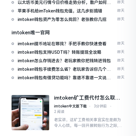
以太坊币美元行情今日价格走势分析，散户如何避
昨天
免追涨杀跌被套牢
苹果手机给imToken钱包充值，这几步别搞错
昨天
imtoken钱包资产为零怎么找回？老张教你几招
昨天
imtoken唯一官网
imtoken提币地址在哪找？手把手教你快速查看
昨天
imtoken钱包支持USDT吗？转账提现全攻略
昨天
imtoken怎么存钱进去？老玩家教你把钱转进钱包
昨天
imtoken钱包手续费怎么省？老玩家告诉你几个实
昨天
在招
imtoken钱包有借贷功能吗？靠谱不靠谱一文说清
昨天
楚
imtoken矿工费代付怎么取
消？老手教你几招
imtoken中文版下载
⋅
3分钟前
⋅
2 阅读
老实讲，这矿工费相关事宜实在是颇为
令人心烦。每一回开展转账行为之际,就
好比投身于抽奖活动那样,压根没办法晓