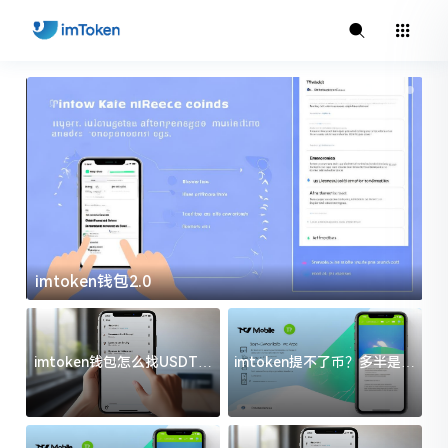
imtoken钱包2.0
i
imtoken钱包怎么找USDT地
imtoken提不了币？多半是这
址？三步搞定不踩坑
几件事没处理好