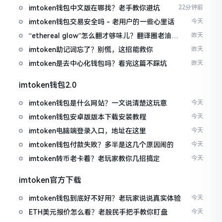
imtoken钱包中文版在哪找？老手教你避坑
22分钟前
imtoken钱包交易安全吗 - 老用户的一些心里话
今天
“ethereal glow”怎么翻才够味儿？翻译圈老油条
昨天
的私房话
imtoken助记词忘了？别慌，这招能救你
昨天
imtoken是去中心化钱包吗？看完这篇不踩坑
昨天
imtoken钱包2.0
imtoken钱包是什么网站？一文说清楚这玩意
今天
imtoken钱包安卓版版本下载安装教程
今天
imtoken电脑端登录入口，地址在这里
今天
imtoken钱包付款失败？多半是这几个原因闹的
今天
imtoken转币老卡着？老玩家教你几招搞定
今天
imtoken官方下载
imtoken钱包到底好不好用？老玩家说说真实体验
今天
ETH美元报价怎么看？老股民手把手教你盯盘
今天