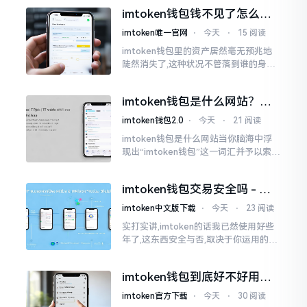
搜索“imtoken钱包官网中文版”,会跳出
imtoken钱包钱不见了怎么
许许多多的链接
办？老用户手把手教你找回
imtoken唯一官网
⋅
今天
⋅
15 阅读
imtoken钱包里的资产居然毫无预兆地
陡然消失了,这种状况不管落到谁的身上,
只怕都会心急如焚。我有个朋友就在前
些日子碰到了这样的事,当他满心忐忑地
imtoken钱包是什么网站？一
打开钱包查看时
文说清楚这玩意
imtoken钱包2.0
⋅
今天
⋅
21 阅读
imtoken钱包是什么网站当你脑海中浮
现出“imtoken钱包”这一词汇并予以索求
之时,内心所想往往不外乎“此物究竟是何
种平台”。事实上,初次听闻imtoken之际,
imtoken钱包交易安全吗 - 老
我也曾短暂错愕
用户的一些心里话
imtoken中文版下载
⋅
今天
⋅
23 阅读
实打实讲,imtoken的话我已然使用好些
年了,这东西安全与否,取决于你运用的方
式。钱包自身不存在问题,然而众多人之
所以失败,在于贪图便宜以及偷懒。我目
imtoken钱包到底好不好用？
睹过非常多的人
老玩家说说真实体验
imtoken官方下载
⋅
今天
⋅
30 阅读