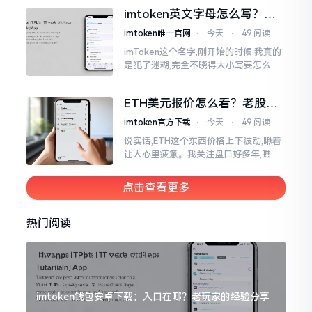
而有时想要就着大屏幕瞧瞧资产状况,那
imtoken英文字母怎么写？正
就得去寻觅电脑端的入口。
确拼写看这里
imtoken唯一官网
⋅
今天
⋅
49 阅读
imToken这个名字,刚开始的时候,我真的
是犯了迷糊,完全不晓得大小写要怎么去
处置。在网络上搜寻了一阵后,发觉各种
各样的写法都有,有的写成IMTOKEN
ETH美元报价怎么看？老股民
手把手教你盯盘
imtoken官方下载
⋅
今天
⋅
49 阅读
说实话,ETH这个东西价格上下波动,瞅着
让人心里疲惫。我关注盘口好多年,瞧见
好多人询问“eth美元报价”,实际上重点并
非价格自身,而是你怎样去看待、如何做
点击查看更多
判断。
热门阅读
imtoken钱包安卓下载：入口在哪？老玩家的经验分享