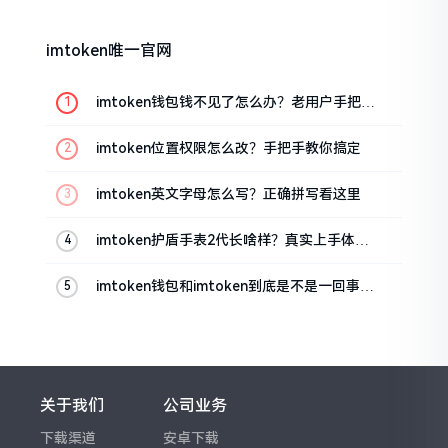
imtoken唯一官网
imtoken钱包钱不见了怎么办？老用户手把手
教你找回
imtoken位置权限怎么改？手把手教你搞定
imtoken英文字母怎么写？正确拼写看这里
imtoken护盾手表2代长啥样？真实上手体验
分享
imtoken钱包和imtoken到底是不是一回事？
看完就懂了
关于我们
公司业务
下载渠道
安卓下载