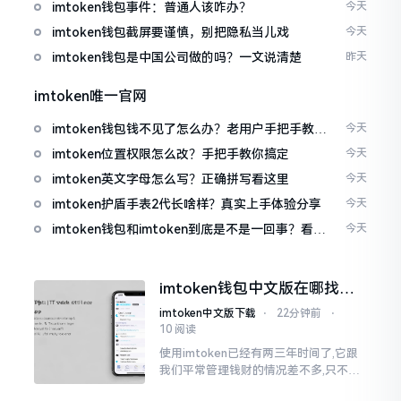
imtoken钱包事件：普通人该咋办？
今天
imtoken钱包截屏要谨慎，别把隐私当儿戏
今天
imtoken钱包是中国公司做的吗？一文说清楚
昨天
imtoken唯一官网
imtoken钱包钱不见了怎么办？老用户手把手教你
今天
找回
imtoken位置权限怎么改？手把手教你搞定
今天
imtoken英文字母怎么写？正确拼写看这里
今天
imtoken护盾手表2代长啥样？真实上手体验分享
今天
imtoken钱包和imtoken到底是不是一回事？看完
今天
就懂了
imtoken钱包中文版在哪找？
老手教你避坑
imtoken中文版下载
⋅
22分钟前
⋅
10 阅读
使用imtoken已经有两三年时间了,它跟
我们平常管理钱财的情况差不多,只不过
它是用于管理数字资产的。然而在网上