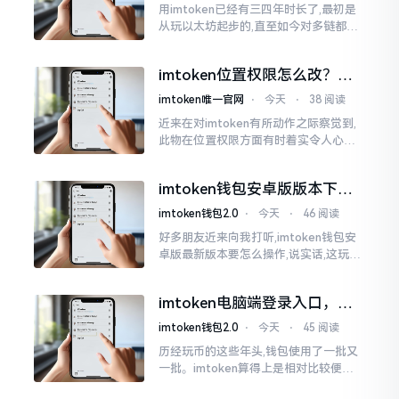
用imtoken已经有三四年时长了,最初是
从玩以太坊起步的,直至如今对多链都有
涉及,也可算是个老使用者了,讲真，imto
ken这玩意儿就好像一个数字钱袋子
imtoken位置权限怎么改？手
把手教你搞定
imtoken唯一官网
⋅
今天
⋅
38 阅读
近来在对imtoken有所动作之际察觉到,
此物在位置权限方面有时着实令人心生
烦闷之感。开启app之际提示定位出现故
障情况,致使我呈现出一脸茫然不知所措
imtoken钱包安卓版版本下载
的模样
安装教程
imtoken钱包2.0
⋅
今天
⋅
46 阅读
好多朋友近来向我打听,imtoken钱包安
卓版最新版本要怎么操作,说实话,这玩意
儿要是熟练掌握了,还挺方便的。我用它
都快两年了,从1.8版本一直跟到现在的2.
imtoken电脑端登录入口，地
0版本
址在这里
imtoken钱包2.0
⋅
今天
⋅
45 阅读
历经玩币的这些年头,钱包使用了一批又
一批。imtoken算得上是相对比较便于
使用的，在手机上运用起来没有问题,然