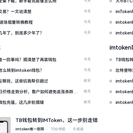
频大全集下载，新手看完就懂怎么用
今天
火币BT
能交易？一文说清楚
今天
imTo
量 波场能量转换教程
今天
imto
了好几年了，到底多少年了？
今天
imtok
载
imtok
钱包是一回事吗？搞清楚了再装钱包
今天
TB钱包转
么转到imtoken钱包？
今天
比特堡特
源吧在哪找，这些坑我帮你趟过
昨天
imtok
日价格走势分析，散户如何避免追涨杀跌被
昨天
imto
en钱包充值，这几步别搞错
昨天
imtok
TB钱包转到IMToken，这一步别走错
imtoken唯一官网
⋅
10分钟前
⋅
8 阅读