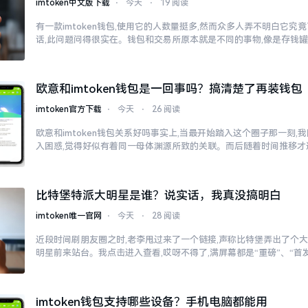
imtoken中文版下载
⋅
今天
⋅
19 阅读
有一款imtoken钱包,使用它的人数量挺多,然而众多人弄不明白它
话,此问题问得很实在。钱包和交易所原本就是不同的事物,像是存钱
欧意和imtoken钱包是一回事吗？搞清楚了再装钱包
imtoken官方下载
⋅
今天
⋅
26 阅读
欧意和imtoken钱包关系好吗事实上,当最开始踏入这个圈子那一刻
入困惑,觉得好似有着同一母体渊源所致的关联。而后随着时间推移才
比特堡特派大明星是谁？说实话，我真没搞明白
imtoken唯一官网
⋅
今天
⋅
28 阅读
近段时间刷朋友圈之时,老李甩过来了一个链接,声称比特堡弄出了个大
明星前来站台。我点击进入查看,哎呀不得了,满屏幕都是“重磅”、“首发
imtoken钱包支持哪些设备？手机电脑都能用