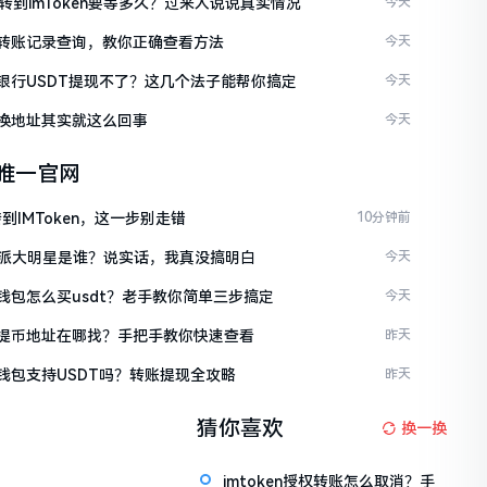
C转到imToken要等多久？过来人说说真实情况
今天
ken转账记录查询，教你正确查看方法
今天
ken银行USDT提现不了？这几个法子能帮你搞定
今天
en换地址其实就这么回事
今天
en唯一官网
到IMToken，这一步别走错
10分钟前
派大明星是谁？说实话，我真没搞明白
今天
en钱包怎么买usdt？老手教你简单三步搞定
今天
ken提币地址在哪找？手把手教你快速查看
昨天
en钱包支持USDT吗？转账提现全攻略
昨天
猜你喜欢
换一换
imtoken授权转账怎么取消？手