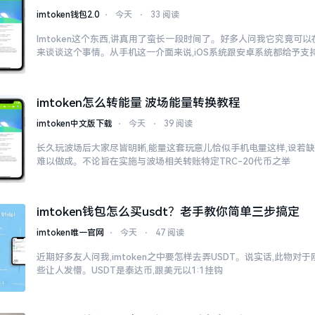
imtoken钱包2.0
⋅
今天
⋅
33 阅读
Imtoken这个东西,讲真用了蛮长一段时间了。好多人问我它究竟可
来谈谈这个事情。从手机这一介面来说,iOS系统跟安卓系统都给予支
imtoken怎么转能量 波场能量转换教程
imtoken中文版下载
⋅
今天
⋅
39 阅读
长久玩波场后大家尽皆明晰,能量这套玩意儿恰似手机电量这样,设若缺
难以做成。不论旨在实施与波场相关转账特定TRC-20代币之举
imtoken钱包怎么买usdt？老手教你简单三步搞定
imtoken唯一官网
⋅
今天
⋅
47 阅读
近期好多友人问我,imtoken之中要怎样去弄USDT。说实话,此物
些让人发懵。USDT是泰达币,跟美元以1:1挂钩