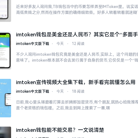
近来好多友人询问我,TB钱包当中的币要怎样弄至IMToken里。说实
高低贵贱之分,然而在操作方面的确得细致些。好多人转着转着就迷糊
imtoken钱包是美金还是人民币？其实它是个“多面手
imtoken中文版下载
⋅
今天
⋅
12 阅读
不少人询问imtoken钱包究竟是美金还是人民币,实际上，这个问题的
意味了。imtoken根本就不会去发行属于自身的货币,它仅仅是一个“
imtoken宣传视频大全集下载，新手看完就懂怎么用
imtoken中文版下载
⋅
今天
⋅
18 阅读
日前,我心里头琢磨着打算去折腾那加密货币,有个朋友,就热心给我推荐了
是个老资格的钱包哩。之后,我去到网上搜索了一番,嘿
imtoken钱包能不能交易？一文说清楚