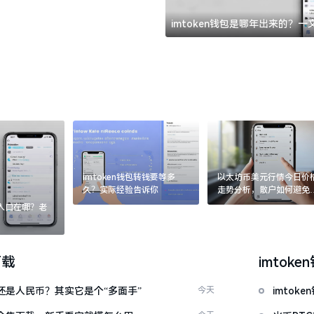
imtoken钱包是哪年出来的？
imtoken钱包转钱要等多
以太坊币美元行情今日价
久？实际经验告诉你
走势分析，散户如何避免
涨杀跌被套牢
：入口在哪？老
下载
imtoke
金还是人民币？其实它是个“多面手”
今天
imto