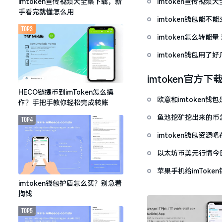
imtoken宣传视
imtoken宣传视频大全集下载，新
手看完就懂怎么用
imtoken钱包能不
TOP3
imtoken怎么转能
imtoken钱包用
imtoken官方下
HECO链提币到imToken怎么操
欧意和imtoken
作？手把手教你轻松完成转账
鱼池挖矿挖出来的币怎
TOP4
imtoken钱包资
以太坊币美元行情今
套牢
苹果手机给imTok
imtoken钱包护盾怎么买？别急着
掏钱
TOP5