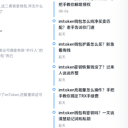
把手教你解除授权
话,这二者皆是钱包,并无什么
了
08-04
imtoken钱包怎么纯净买卖匹
配？老手告诉你门道
”
前天
imtoken钱包护盾怎么买？别急
着掏钱
提出可谓是有些“外行人”的
钱包”而已
前天
imtoken密钥恢复钱没了？过来
人说说咋整
前天
imtoken充能量怎么操作？手把
imToken,还着重讲这可
手教你搞定TRX手续费
前天
imtoken钱包有密钥吗？一文说
清楚助记词和私钥
前天