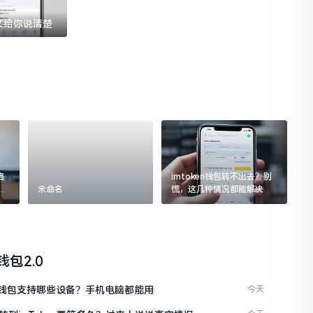
一文给你说清楚
格
imtoken钱包转不出去？别
追
未命名
慌，这几种情况都能解决
n钱包2.0
ken钱包支持哪些设备？手机电脑都能用
今天