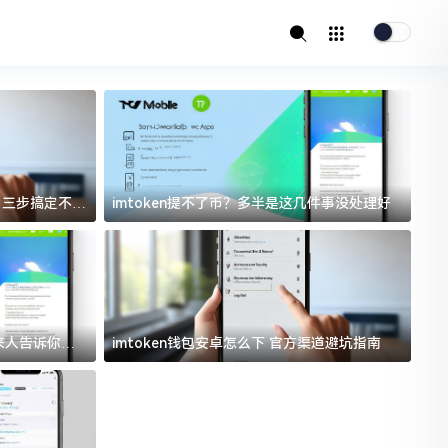
址？三步搞定不踩
imtoken提不了币？多半是这几件事没处理好
i
过来人告诉你门
imtoken钱包安卓怎么下 官方渠道避坑指南