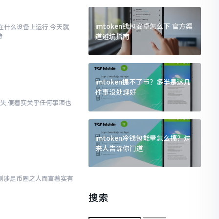
imtoken钱包安卓怎么下 官方渠
以在什么设备上运行,今天就
道避坑指南
持
imtoken提不了币？多半是这几
件事没处理好
失,便着实关乎任何事项也
imtoken冷钱包能量怎么搞？过
来人告诉你门道
对于刚涉足币圈之人而言着实有
搜索