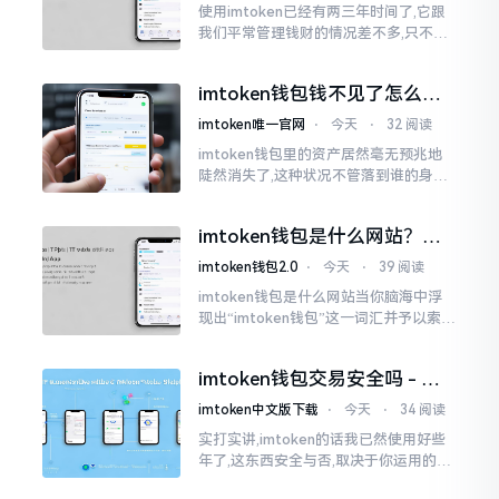
使用imtoken已经有两三年时间了,它跟
我们平常管理钱财的情况差不多,只不过
它是用于管理数字资产的。然而在网上
搜索“imtoken钱包官网中文版”,会跳出
imtoken钱包钱不见了怎么
许许多多的链接
办？老用户手把手教你找回
imtoken唯一官网
⋅
今天
⋅
32 阅读
imtoken钱包里的资产居然毫无预兆地
陡然消失了,这种状况不管落到谁的身上,
只怕都会心急如焚。我有个朋友就在前
些日子碰到了这样的事,当他满心忐忑地
imtoken钱包是什么网站？一
打开钱包查看时
文说清楚这玩意
imtoken钱包2.0
⋅
今天
⋅
39 阅读
imtoken钱包是什么网站当你脑海中浮
现出“imtoken钱包”这一词汇并予以索求
之时,内心所想往往不外乎“此物究竟是何
种平台”。事实上,初次听闻imtoken之际,
imtoken钱包交易安全吗 - 老
我也曾短暂错愕
用户的一些心里话
imtoken中文版下载
⋅
今天
⋅
34 阅读
实打实讲,imtoken的话我已然使用好些
年了,这东西安全与否,取决于你运用的方
式。钱包自身不存在问题,然而众多人之