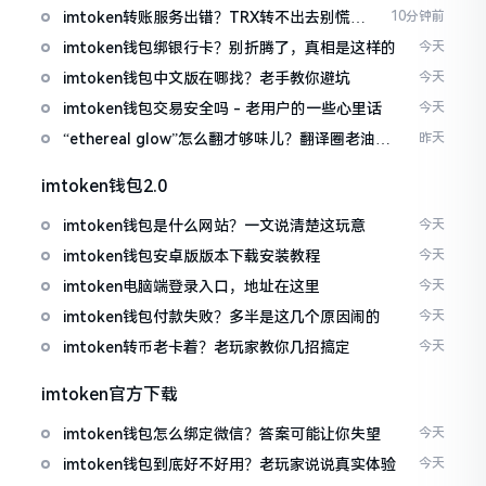
imtoken转账服务出错？TRX转不出去别慌，
10分钟前
这几招试试
imtoken钱包绑银行卡？别折腾了，真相是这样的
今天
imtoken钱包中文版在哪找？老手教你避坑
今天
imtoken钱包交易安全吗 - 老用户的一些心里话
今天
“ethereal glow”怎么翻才够味儿？翻译圈老油条
昨天
的私房话
imtoken钱包2.0
imtoken钱包是什么网站？一文说清楚这玩意
今天
imtoken钱包安卓版版本下载安装教程
今天
imtoken电脑端登录入口，地址在这里
今天
imtoken钱包付款失败？多半是这几个原因闹的
今天
imtoken转币老卡着？老玩家教你几招搞定
今天
imtoken官方下载
imtoken钱包怎么绑定微信？答案可能让你失望
今天
imtoken钱包到底好不好用？老玩家说说真实体验
今天