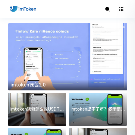
imtoken钱包2.0
i
imtoken钱包怎么找USDT地
imtoken提不了币？多半是这
址？三步搞定不踩坑
几件事没处理好