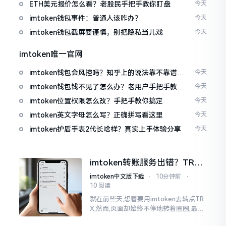
ETH美元报价怎么看？老股民手把手教你盯盘
今天
imtoken钱包事件：普通人该咋办？
今天
imtoken钱包截屏要谨慎，别把隐私当儿戏
今天
imtoken唯一官网
imtoken钱包会风控吗？知乎上的说法靠不靠谱，
今天
老币民告诉你
imtoken钱包钱不见了怎么办？老用户手把手教你
今天
找回
imtoken位置权限怎么改？手把手教你搞定
今天
imtoken英文字母怎么写？正确拼写看这里
今天
imtoken护盾手表2代长啥样？真实上手体验分享
今天
imtoken转账服务出错？TRX
转不出去别慌，这几招试试
imtoken中文版下载
⋅
10分钟前
⋅
10 阅读
就在前些天,想着要用imtoken去转点TR
X,然而,页面却始终不停地转着圈圈,最终
弹出来了“转账服务出错”这样的提示。