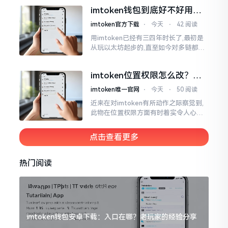
所以失败,在于贪图便宜以及偷懒。我目
imtoken钱包到底好不好用？
睹过非常多的人
老玩家说说真实体验
imtoken官方下载
⋅
今天
⋅
42 阅读
用imtoken已经有三四年时长了,最初是
从玩以太坊起步的,直至如今对多链都有
涉及,也可算是个老使用者了,讲真，imto
ken这玩意儿就好像一个数字钱袋子
imtoken位置权限怎么改？手
把手教你搞定
imtoken唯一官网
⋅
今天
⋅
50 阅读
近来在对imtoken有所动作之际察觉到,
此物在位置权限方面有时着实令人心生
烦闷之感。开启app之际提示定位出现故
障情况,致使我呈现出一脸茫然不知所措
点击查看更多
的模样
热门阅读
imtoken钱包安卓下载：入口在哪？老玩家的经验分享