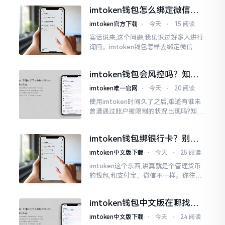
说实话,在那一瞬间
imtoken钱包怎么绑定微信？
答案可能让你失望
imtoken官方下载
⋅
今天
⋅
15 阅读
实话说来,这个问题,我见识过好多人进行
询问。imtoken钱包怎样去绑定微信呢?
答案是极为简单的,那便是绑不上。我方
才未信,经历了好长一段时间的反复尝
imtoken钱包会风控吗？知乎
试。随后予以明晰
上的说法靠不靠谱，老币民告
imtoken唯一官网
⋅
今天
⋅
20 阅读
诉你
使用imtoken时间久了之后,难道有谁未
曾遭遇过账户被限制的状况出现吗?知乎
上面为此吵得乱成一团,当中有人声称风
控是虚假的,还有人表示自己天天都被限
imtoken钱包绑银行卡？别折
制。
腾了，真相是这样的
imtoken中文版下载
⋅
今天
⋅
25 阅读
imtoken这个东西,讲真就是个管理货币
的钱包,和支付宝、微信不一样。你往里
面存的是比特币、以太坊这类虚拟货币,
并非人民币。好多人初次使用时
imtoken钱包中文版在哪找？
老手教你避坑
imtoken中文版下载
⋅
今天
⋅
24 阅读