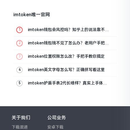
imtoken唯一官网
imtoken钱包会风控吗？知乎上的说法靠不靠
谱，老币民告诉你
imtoken钱包钱不见了怎么办？老用户手把手
教你找回
imtoken位置权限怎么改？手把手教你搞定
imtoken英文字母怎么写？正确拼写看这里
imtoken护盾手表2代长啥样？真实上手体验
分享
关于我们
公司业务
下载渠道
安卓下载