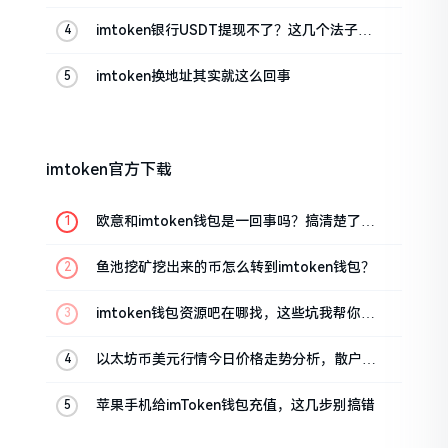
imtoken银行USDT提现不了？这几个法子能
帮你搞定
imtoken换地址其实就这么回事
imtoken官方下载
欧意和imtoken钱包是一回事吗？搞清楚了再
装钱包
鱼池挖矿挖出来的币怎么转到imtoken钱包？
imtoken钱包资源吧在哪找，这些坑我帮你趟
过
以太坊币美元行情今日价格走势分析，散户如
何避免追涨杀跌被套牢
苹果手机给imToken钱包充值，这几步别搞错