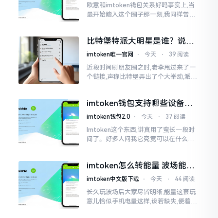
欧意和imtoken钱包关系好吗事实上,当
最开始踏入这个圈子那一刻,我同样曾因
这两者之名而陷入困惑,觉得好似有着同
一母体渊源所致的关联。而后随着时间
比特堡特派大明星是谁？说实
推移才逐渐明晰
话，我真没搞明白
imtoken唯一官网
⋅
今天
⋅
39 阅读
近段时间刷朋友圈之时,老李甩过来了一
个链接,声称比特堡弄出了个大举动,派遣
了个不知什么样明星前来站台。我点击
进入查看,哎呀不得了,满屏幕都是“重
imtoken钱包支持哪些设备？
磅”、“首发”、“独家”
手机电脑都能用
imtoken钱包2.0
⋅
今天
⋅
37 阅读
Imtoken这个东西,讲真用了蛮长一段时
间了。好多人问我它究竟可以在什么设
备上运行,今天就来谈谈这个事情。从手
机这一介面来说,iOS系统跟安卓系统都
imtoken怎么转能量 波场能量
给予支持
转换教程
imtoken中文版下载
⋅
今天
⋅
44 阅读
长久玩波场后大家尽皆明晰,能量这套玩
意儿恰似手机电量这样,设若缺失,便着实
关乎任何事项也难以做成。不论旨在实