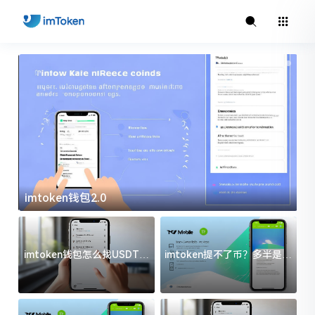
imtoken钱包2.0
i
imtoken钱包怎么找USDT地
imtoken提不了币？多半是这
址？三步搞定不踩坑
几件事没处理好