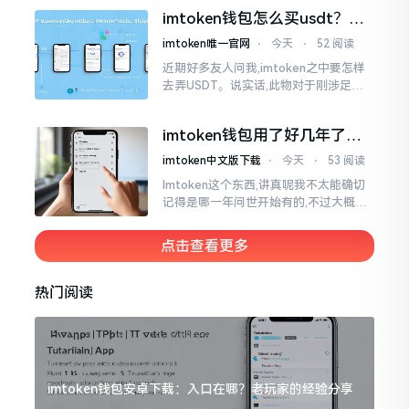
施与波场相关转账特定TRC-20代币之举
imtoken钱包怎么买usdt？老
手教你简单三步搞定
imtoken唯一官网
⋅
今天
⋅
52 阅读
近期好多友人问我,imtoken之中要怎样
去弄USDT。说实话,此物对于刚涉足币
圈之人而言着实有些让人发懵。USDT是
泰达币,跟美元以1:1挂钩
imtoken钱包用了好几年了，
到底多少年了？
imtoken中文版下载
⋅
今天
⋅
53 阅读
Imtoken这个东西,讲真呢我不太能确切
记得是哪一年问世开始有的,不过大概在
2016年、2017年那个时候就开始活跃
变得热门起来了,一直到现如今大概差不
点击查看更多
多快要十年的时间了。
热门阅读
imtoken钱包安卓下载：入口在哪？老玩家的经验分享