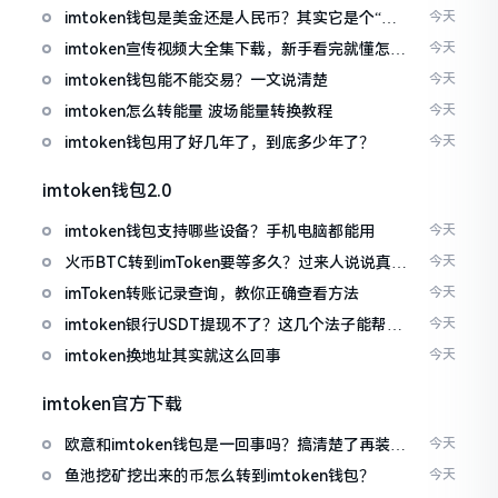
imtoken钱包是美金还是人民币？其实它是个“多
今天
面手”
imtoken宣传视频大全集下载，新手看完就懂怎么
今天
用
imtoken钱包能不能交易？一文说清楚
今天
imtoken怎么转能量 波场能量转换教程
今天
imtoken钱包用了好几年了，到底多少年了？
今天
imtoken钱包2.0
imtoken钱包支持哪些设备？手机电脑都能用
今天
火币BTC转到imToken要等多久？过来人说说真实
今天
情况
imToken转账记录查询，教你正确查看方法
今天
imtoken银行USDT提现不了？这几个法子能帮你
今天
搞定
imtoken换地址其实就这么回事
今天
imtoken官方下载
欧意和imtoken钱包是一回事吗？搞清楚了再装钱
今天
包
鱼池挖矿挖出来的币怎么转到imtoken钱包？
今天