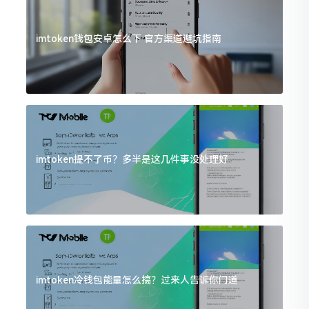
imtoken钱包安卓怎么下 官方渠道避坑指南
imtoken提不了币？多半是这几件事没处理好
imtoken冷钱包能量怎么搞？过来人告诉你门道