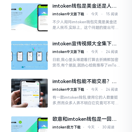
作方面的确得细致些。好多人转着转着
imtoken钱包是美金还是人民
就迷糊了
币？其实它是个“多面手”
imtoken中文版下载
⋅
今天
⋅
15 阅读
不少人询问imtoken钱包究竟是美金还
是人民币,实际上，这个问题的提出可谓
是有些“外行人”的意味了。imtoken根本
就不会去发行属于自身的货币,它仅仅是
imtoken宣传视频大全集下
一个“钱包”而已
载，新手看完就懂怎么用
imtoken中文版下载
⋅
今天
⋅
24 阅读
日前,我心里头琢磨着打算去折腾那加密
货币,有个朋友,就热心给我推荐了imTok
en,还着重讲这可是个老资格的钱包哩。
之后,我去到网上搜索了一番,嘿
imtoken钱包能不能交易？一
文说清楚
imtoken中文版下载
⋅
今天
⋅
24 阅读
有一款imtoken钱包,使用它的人数量挺
多,然而众多人弄不明白它究竟可不可以
进行交易。说实话,此问题问得很实在。
钱包和交易所原本就是不同的事物,像是
欧意和imtoken钱包是一回事
存钱罐与菜市场那般
吗？搞清楚了再装钱包
imtoken官方下载
⋅
今天
⋅
30 阅读