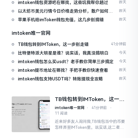
imtoken钱包资源吧在哪找，这些坑我帮你趟过
昨天
以太坊币美元行情今日价格走势分析，散户如何避
昨天
免追涨杀跌被套牢
苹果手机给imToken钱包充值，这几步别搞错
昨天
imtoken唯一官网
TB钱包转到IMToken，这一步别走错
41分钟前
比特堡特派大明星是谁？说实话，我真没搞明白
今天
imtoken钱包怎么买usdt？老手教你简单三步搞定
今天
imtoken提币地址在哪找？手把手教你快速查看
昨天
imtoken钱包支持USDT吗？转账提现全攻略
昨天
TB钱包转到IMToken，这一步
别走错
imtoken唯一官网
⋅
41分钟前
⋅
11 阅读
近来好多友人询问我,TB钱包当中的币要
怎样弄至IMToken里。说实话,这二者皆
是钱包,并无什么高低贵贱之分,然而在操