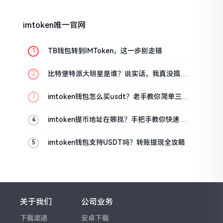
imtoken唯一官网
TB钱包转到IMToken，这一步别走错
比特堡特派大明星是谁？说实话，我真没搞明
白
imtoken钱包怎么买usdt？老手教你简单三步
搞定
imtoken提币地址在哪找？手把手教你快速查
看
imtoken钱包支持USDT吗？转账提现全攻略
关于我们
公司业务
下载渠道
安卓下载