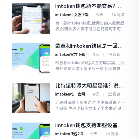
之后,我去到网上搜索了一番,嘿
imtoken钱包能不能交易？一
文说清楚
imtoken中文版下载
⋅
今天
⋅
14 阅读
有一款imtoken钱包,使用它的人数量挺
多,然而众多人弄不明白它究竟可不可以
进行交易。说实话,此问题问得很实在。
钱包和交易所原本就是不同的事物,像是
欧意和imtoken钱包是一回事
存钱罐与菜市场那般
吗？搞清楚了再装钱包
imtoken官方下载
⋅
今天
⋅
19 阅读
欧意和imtoken钱包关系好吗事实上,当
最开始踏入这个圈子那一刻,我同样曾因
这两者之名而陷入困惑,觉得好似有着同
一母体渊源所致的关联。而后随着时间
比特堡特派大明星是谁？说实
推移才逐渐明晰
话，我真没搞明白
imtoken唯一官网
⋅
今天
⋅
22 阅读
近段时间刷朋友圈之时,老李甩过来了一
个链接,声称比特堡弄出了个大举动,派遣
了个不知什么样明星前来站台。我点击
进入查看,哎呀不得了,满屏幕都是“重
imtoken钱包支持哪些设备？
磅”、“首发”、“独家”
手机电脑都能用
imtoken钱包2.0
⋅
今天
⋅
26 阅读