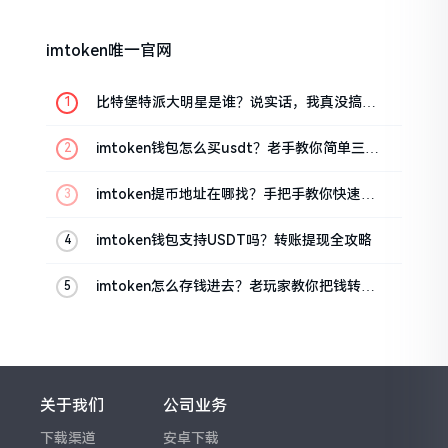
imtoken唯一官网
比特堡特派大明星是谁？说实话，我真没搞明
白
imtoken钱包怎么买usdt？老手教你简单三步
搞定
imtoken提币地址在哪找？手把手教你快速查
看
imtoken钱包支持USDT吗？转账提现全攻略
imtoken怎么存钱进去？老玩家教你把钱转进
钱包
关于我们
公司业务
下载渠道
安卓下载