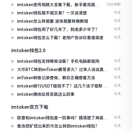
imtoken宣传视频大全集下载，新手看完就懂
13分钟前
怎么用
imtoken钱包能不能交易？一文说清楚
今天
imtoken怎么转能量 波场能量转换教程
今天
imtoken钱包用了好几年了，到底多少年了？
今天
imtoken钱包怎么下载？老用户告诉你靠谱渠道
今天
imtoken钱包2.0
imtoken钱包支持哪些设备？手机电脑都能用
今天
火币BTC转到imToken要等多久？过来人说说真实
今天
情况
imToken转账记录查询，教你正确查看方法
今天
imtoken银行USDT提现不了？这几个法子能帮你
今天
搞定
imtoken换地址其实就这么回事
今天
imtoken官方下载
欧意和imtoken钱包是一回事吗？搞清楚了再装钱
今天
包
鱼池挖矿挖出来的币怎么转到imtoken钱包？
今天