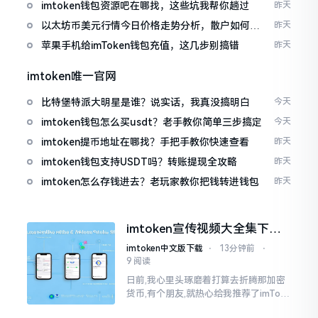
imtoken钱包资源吧在哪找，这些坑我帮你趟过
昨天
以太坊币美元行情今日价格走势分析，散户如何避
昨天
免追涨杀跌被套牢
苹果手机给imToken钱包充值，这几步别搞错
昨天
imtoken唯一官网
比特堡特派大明星是谁？说实话，我真没搞明白
今天
imtoken钱包怎么买usdt？老手教你简单三步搞定
今天
imtoken提币地址在哪找？手把手教你快速查看
昨天
imtoken钱包支持USDT吗？转账提现全攻略
昨天
imtoken怎么存钱进去？老玩家教你把钱转进钱包
昨天
imtoken宣传视频大全集下
载，新手看完就懂怎么用
imtoken中文版下载
⋅
13分钟前
⋅
9 阅读
日前,我心里头琢磨着打算去折腾那加密
货币,有个朋友,就热心给我推荐了imTok
en,还着重讲这可是个老资格的钱包哩。