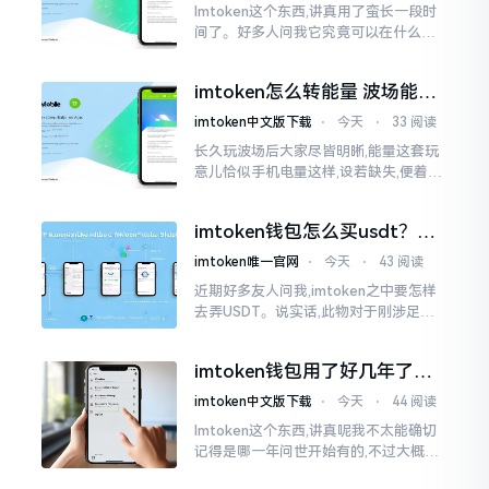
Imtoken这个东西,讲真用了蛮长一段时
间了。好多人问我它究竟可以在什么设
备上运行,今天就来谈谈这个事情。从手
机这一介面来说,iOS系统跟安卓系统都
imtoken怎么转能量 波场能量
给予支持
转换教程
imtoken中文版下载
⋅
今天
⋅
33 阅读
长久玩波场后大家尽皆明晰,能量这套玩
意儿恰似手机电量这样,设若缺失,便着实
关乎任何事项也难以做成。不论旨在实
施与波场相关转账特定TRC-20代币之举
imtoken钱包怎么买usdt？老
手教你简单三步搞定
imtoken唯一官网
⋅
今天
⋅
43 阅读
近期好多友人问我,imtoken之中要怎样
去弄USDT。说实话,此物对于刚涉足币
圈之人而言着实有些让人发懵。USDT是
泰达币,跟美元以1:1挂钩
imtoken钱包用了好几年了，
到底多少年了？
imtoken中文版下载
⋅
今天
⋅
44 阅读
Imtoken这个东西,讲真呢我不太能确切
记得是哪一年问世开始有的,不过大概在
2016年、2017年那个时候就开始活跃