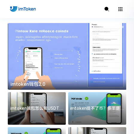
imtoken钱包2.0
i
imtoken钱包怎么找USDT地
imtoken提不了币？多半是这
址？三步搞定不踩坑
几件事没处理好