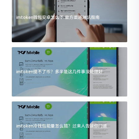
imtoken钱包安卓怎么下 官方渠道避坑指南
imtoken提不了币？多半是这几件事没处理好
imtoken冷钱包能量怎么搞？过来人告诉你门道