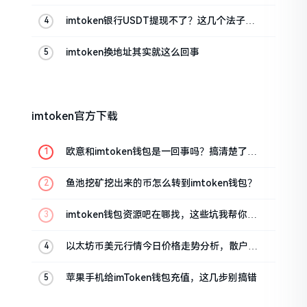
imtoken银行USDT提现不了？这几个法子能
帮你搞定
imtoken换地址其实就这么回事
imtoken官方下载
欧意和imtoken钱包是一回事吗？搞清楚了再
装钱包
鱼池挖矿挖出来的币怎么转到imtoken钱包？
imtoken钱包资源吧在哪找，这些坑我帮你趟
过
以太坊币美元行情今日价格走势分析，散户如
何避免追涨杀跌被套牢
苹果手机给imToken钱包充值，这几步别搞错