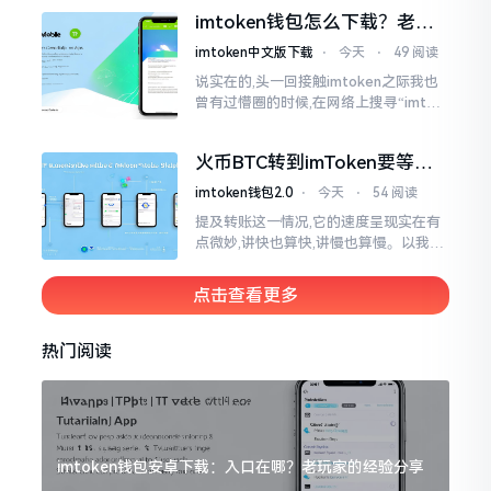
变得热门起来了,一直到现如今大概差不
imtoken钱包怎么下载？老用
多快要十年的时间了。
户告诉你靠谱渠道
imtoken中文版下载
⋅
今天
⋅
49 阅读
说实在的,头一回接触imtoken之际我也
曾有过懵圈的时候,在网络上搜寻“imtok
en钱包下载app网站”,冒出来的链接各式
各样,难以分辨真假,我自己就遭遇过麻烦
火币BTC转到imToken要等多
久？过来人说说真实情况
imtoken钱包2.0
⋅
今天
⋅
54 阅读
提及转账这一情况,它的速度呈现实在有
点微妙,讲快也算快,讲慢也算慢。以我从
火币提取BTC至imToken这件事情来讲,
正常状况下30分钟到2小时就能达成到
点击查看更多
账。可是
热门阅读
imtoken钱包安卓下载：入口在哪？老玩家的经验分享