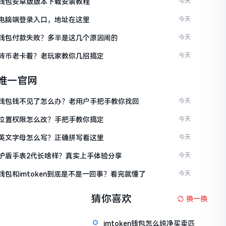
ken钱包安卓版版本下载安装教程
今天
ken电脑端登录入口，地址在这里
今天
ken钱包付款失败？多半是这几个原因闹的
今天
ken转币老卡着？老玩家教你几招搞定
今天
en唯一官网
ken钱包钱不见了怎么办？老用户手把手教你找回
今天
ken位置权限怎么改？手把手教你搞定
今天
ken英文字母怎么写？正确拼写看这里
今天
ken护盾手表2代长啥样？真实上手体验分享
今天
en钱包和imtoken到底是不是一回事？看完就懂了
今天
猜你喜欢
换一换
imtoken钱包怎么纯净买卖匹