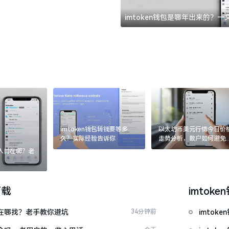
imtoken钱包是哪年出来的？
imtoken钱包转钱要等多
以太坊币美元行情今日价
久？实际经验告诉你
走势分析，散户如何避免
涨杀跌被套牢
：入口在哪？老
下载
imtoke
文版在哪找？老手教你避坑
34分钟前
imto