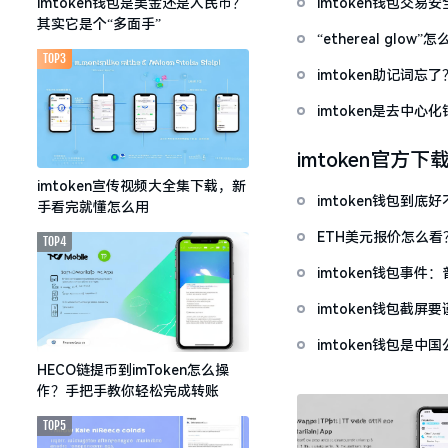
imtoken钱包交易
imtoken钱包是美金还是人民币？
其实它是个“多面手”
“ethereal gl
TOP3
imtoken助记词
imtoken是去中
imtoken官方下
imtoken宣传视频大全集下载，新
imtoken钱包到
手看完就懂怎么用
ETH美元报价怎么
TOP4
imtoken钱包事件
imtoken钱包截
imtoken钱包是
HECO链提币到imToken怎么操
作？手把手教你轻松完成转账
TOP5