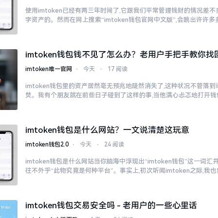
使用imtoken已经有两三年时间了,它跟我们平常管理钱财的情况差
字资产的。然而在网上搜索“imtoken钱包官网中文版”,会跳出许许
imtoken钱包钱不见了怎么办？老用户手把手教你找
imtoken唯一官网
⋅
今天
⋅
17 阅读
imtoken钱包里的资产居然毫无预兆地陡然消失了,这种状况不管落
焚。我有个朋友就在前些日子碰到了这样的事,当他满心忐忑地打开钱
imtoken钱包是什么网站？一文说清楚这玩意
imtoken钱包2.0
⋅
今天
⋅
24 阅读
imtoken钱包是什么网站当你脑海中浮现出“imtoken钱包”这一词
往不外乎“此物究竟是何种平台”。事实上,初次听闻imtoken之际,我
imtoken钱包交易安全吗 - 老用户的一些心里话