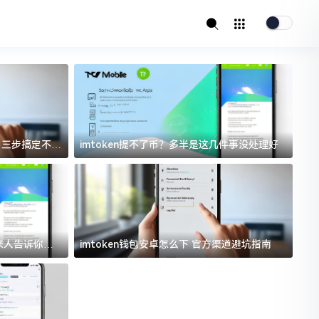
址？三步搞定不踩
imtoken提不了币？多半是这几件事没处理好
i
过来人告诉你门
imtoken钱包安卓怎么下 官方渠道避坑指南