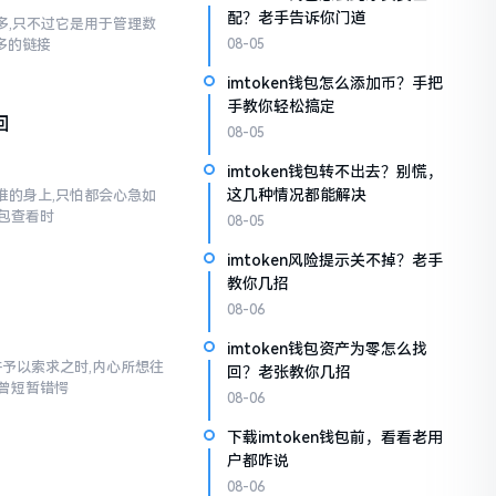
配？老手告诉你门道
不多,只不过它是用于管理数
多多的链接
08-05
imtoken钱包怎么添加币？手把
手教你轻松搞定
回
08-05
imtoken钱包转不出去？别慌，
这几种情况都能解决
到谁的身上,只怕都会心急如
包查看时
08-05
imtoken风险提示关不掉？老手
教你几招
08-06
imtoken钱包资产为零怎么找
汇并予以索求之时,内心所想往
回？老张教你几招
也曾短暂错愕
08-06
下载imtoken钱包前，看看老用
户都咋说
08-06