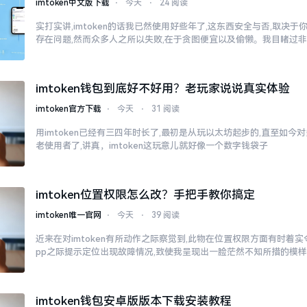
imtoken中文版下载
⋅
今天
⋅
24 阅读
实打实讲,imtoken的话我已然使用好些年了,这东西安全与否,取决
存在问题,然而众多人之所以失败,在于贪图便宜以及偷懒。我目睹过
imtoken钱包到底好不好用？老玩家说说真实体验
imtoken官方下载
⋅
今天
⋅
31 阅读
用imtoken已经有三四年时长了,最初是从玩以太坊起步的,直至如今
老使用者了,讲真，imtoken这玩意儿就好像一个数字钱袋子
imtoken位置权限怎么改？手把手教你搞定
imtoken唯一官网
⋅
今天
⋅
39 阅读
近来在对imtoken有所动作之际察觉到,此物在位置权限方面有时着
pp之际提示定位出现故障情况,致使我呈现出一脸茫然不知所措的模
imtoken钱包安卓版版本下载安装教程