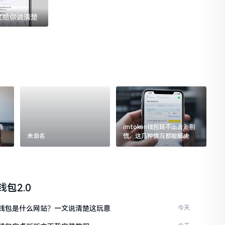
一文给你说清楚
格
imtoken钱包转不出去？别
追
未命名
慌，这几种情况都能解决
n钱包2.0
ken钱包是什么网站？一文说清楚这玩意
今天