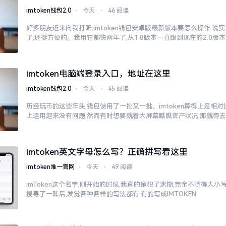
imtoken钱包2.0
⋅
今天
⋅
46 阅读
好多朋友近来向我打听,imtoken钱包安卓版最新版本要怎么操作,说
了,还挺方便的。我用它都快两年了,从1.8版本一直跟到现在的2.0版本
imtoken电脑端登录入口，地址在这里
imtoken钱包2.0
⋅
今天
⋅
45 阅读
历经玩币的这些年头,钱包使用了一批又一批。imtoken算得上是相
上运用起来没有问题,然而有时想要就着大屏幕瞧瞧资产状况,那就得
imtoken英文字母怎么写？正确拼写看这里
imtoken唯一官网
⋅
今天
⋅
49 阅读
imToken这个名字,刚开始的时候,我真的是犯了迷糊,完全不晓得大
搜寻了一阵后,发觉各种各样的写法都有,有的写成IMTOKEN