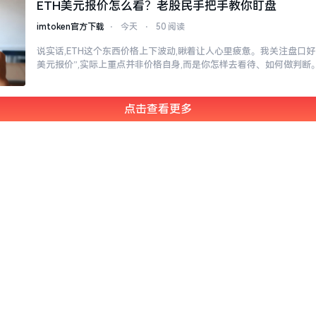
ETH美元报价怎么看？老股民手把手教你盯盘
imtoken官方下载
⋅
今天
⋅
50 阅读
说实话,ETH这个东西价格上下波动,瞅着让人心里疲惫。我关注盘口好多
美元报价”,实际上重点并非价格自身,而是你怎样去看待、如何做判断
点击查看更多