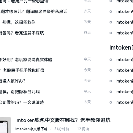
安全吗 - 老用户的一些心里话
今天
imto
ow”怎么翻才够味儿？翻译圈老油条的私房话
昨天
imto
忘了？别慌，这招能救你
昨天
imto
心化钱包吗？看完这篇不踩坑
昨天
imto
载
imtok
底好不好用？老玩家说说真实体验
今天
imto
看？老股民手把手教你盯盘
今天
imto
：普通人该咋办？
今天
imto
屏要谨慎，别把隐私当儿戏
今天
imto
中国公司做的吗？一文说清楚
昨天
imtok
imtoken钱包中文版在哪找？老手教你避坑
imtoken中文版下载
⋅
34分钟前
⋅
12 阅读