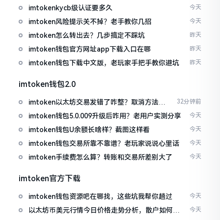
imtokenkycb级认证要多久
今天
imtoken风险提示关不掉？老手教你几招
今天
imtoken怎么转出去？几步搞定不踩坑
昨天
imtoken钱包官方网址app下载入口在哪
昨天
imtoken钱包下载中文版，老玩家手把手教你避坑
昨天
imtoken钱包2.0
imtoken以太坊交易发错了咋整？取消方法告
32分钟前
诉你
imtoken钱包5.0.009升级后咋用？老用户实测分享
今天
imtoken钱包U余额长啥样？截图这样看
今天
imtoken钱包交易所靠不靠谱？老玩家说说心里话
今天
imtoken手续费怎么算？转账和交易所差别大了
今天
imtoken官方下载
imtoken钱包资源吧在哪找，这些坑我帮你趟过
今天
以太坊币美元行情今日价格走势分析，散户如何避
今天