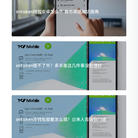
imtoken钱包安卓怎么下 官方渠道避坑指南
imtoken提不了币？多半是这几件事没处理好
imtoken冷钱包能量怎么搞？过来人告诉你门道