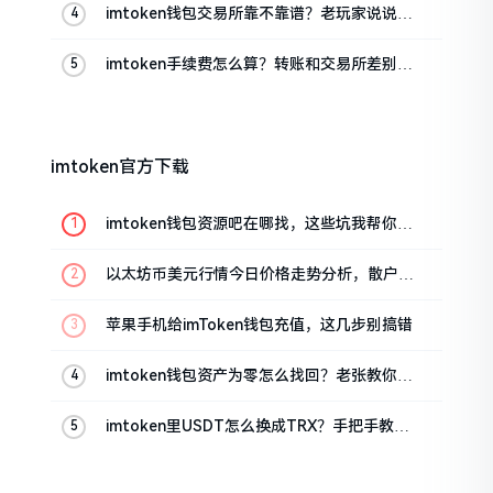
imtoken钱包交易所靠不靠谱？老玩家说说心
里话
imtoken手续费怎么算？转账和交易所差别大
了
imtoken官方下载
imtoken钱包资源吧在哪找，这些坑我帮你趟
过
以太坊币美元行情今日价格走势分析，散户如
何避免追涨杀跌被套牢
苹果手机给imToken钱包充值，这几步别搞错
imtoken钱包资产为零怎么找回？老张教你几
招
imtoken里USDT怎么换成TRX？手把手教你
转成波场币