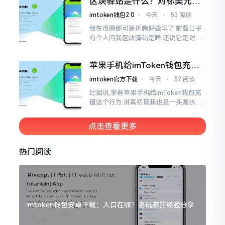
区块驿站是什么？对标美元的
明白
ETH到底咋回事
imtoken钱包2.0
⋅
今天
⋅
53 阅读
我在币圈那可是折腾好些年了,前些日子
有个人问我区块驿站是啥,还说它是对标
美元的ETH,说实在的,刚开始的时候我也
犯难,这词听起来可挺吓人的。之后我翻
苹果手机给imToken钱包充
找了些资料
值，这几步别搞错
imtoken官方下载
⋅
今天
⋅
52 阅读
比如说,拿着苹果手机给imToken钱包充
值这个行为,讲真初期我也是一头雾水,搞
不清楚状况。在安卓系统上,简单直接复
制地址便大功告成,然而到了iPhone这儿
点击查看更多
热门阅读
imtoken钱包安卓下载：入口在哪？老玩家的经验分享