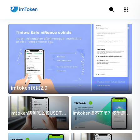
imtoken钱包2.0
i
imtoken钱包怎么找USDT地
imtoken提不了币？多半是这
址？三步搞定不踩坑
几件事没处理好