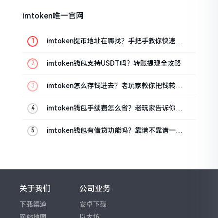
imtoken唯一官网
imtoken提币地址在哪找？手把手教你快速查
看
imtoken钱包支持USDT吗？转账提现全攻略
imtoken怎么存钱进去？老玩家教你把钱转进
钱包
imtoken钱包手续费怎么省？老玩家告诉你几
个实在招
imtoken钱包有借贷功能吗？靠谱不靠谱一文
说清楚
关于我们
公司业务
下载渠道
安卓下载
网站地图
以太坊