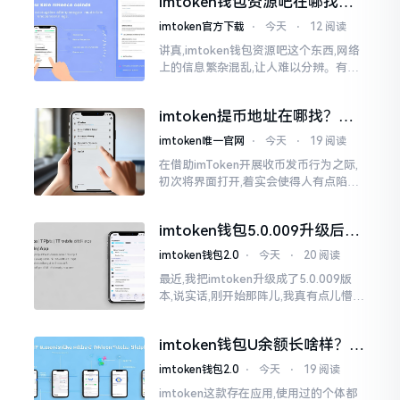
imtoken钱包资源吧在哪找，
这些坑我帮你趟过
imtoken官方下载
⋅
今天
⋅
12 阅读
讲真,imtoken钱包资源吧这个东西,网络
上的信息繁杂混乱,让人难以分辨。有的
人声称那是官方途径,有的人则表示是第
三方进行的搬运。倘若找对了资源
imtoken提币地址在哪找？手
把手教你快速查看
imtoken唯一官网
⋅
今天
⋅
19 阅读
在借助imToken开展收币发币行为之际,
初次将界面打开,着实会使得人有点陷入
发懵的状态,那密密麻麻的按钮,多得以至
于如同迷宫一样。好多人纷纷询问我
imtoken钱包5.0.009升级后咋
用？老用户实测分享
imtoken钱包2.0
⋅
今天
⋅
20 阅读
最近,我把imtoken升级成了5.0.009版
本,说实话,刚开始那阵儿,我真有点儿懵,
整个界面变了,布局也重新排了,结果我想
找某些东西时,得绕两圈才能找到
imtoken钱包U余额长啥样？截
图这样看
imtoken钱包2.0
⋅
今天
⋅
19 阅读
imtoken这款存在应用,使用过的个体都