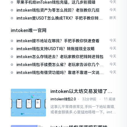
免追涨杀跌被套牢
苹果手机给imToken钱包充值，这几步别搞错
今天
imtoken钱包资产为零怎么找回？老张教你几招
今天
imtoken里USDT怎么换成TRX？手把手教你转成
昨天
波场币
imtoken唯一官网
imtoken提币地址在哪找？手把手教你快速查看
今天
imtoken钱包支持USDT吗？转账提现全攻略
今天
imtoken怎么存钱进去？老玩家教你把钱转进钱包
今天
imtoken钱包手续费怎么省？老玩家告诉你几个实
今天
在招
imtoken钱包有借贷功能吗？靠谱不靠谱一文说清
今天
楚
imtoken以太坊交易发错了咋
整？取消方法告诉你
imtoken钱包2.0
⋅
32分钟前
⋅
11 阅读
这事儿平常得很常见,手抖一下地址填错,
或者金额填多,心里猛地咯噔一下。imto
ken里的以太坊那交易,本质乃是一锤子
买卖啊,一旦提交到区块链之上