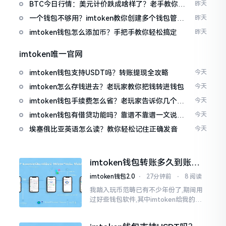
波场币
BTC今日行情：美元计价跌成啥样了？老手教你咋
昨天
看
一个钱包不够用？imtoken教你创建多个钱包管理
昨天
资产
imtoken钱包怎么添加币？手把手教你轻松搞定
昨天
imtoken唯一官网
imtoken钱包支持USDT吗？转账提现全攻略
今天
imtoken怎么存钱进去？老玩家教你把钱转进钱包
今天
imtoken钱包手续费怎么省？老玩家告诉你几个实
今天
在招
imtoken钱包有借贷功能吗？靠谱不靠谱一文说清
今天
楚
埃塞俄比亚英语怎么读？教你轻松记住正确发音
今天
imtoken钱包转账多久到账？
一文说清楚
imtoken钱包2.0
⋅
27分钟前
⋅
8 阅读
我踏入玩币范畴已有不少年份了,期间用
过好些钱包软件,其中imtoken给我的整
体感受还算过得去。然而,它有个小毛病,
就是交易时,确认时间常常不太稳