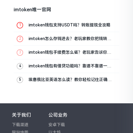
imtoken唯一官网
imtoken钱包支持USDT吗？转账提现全攻略
imtoken怎么存钱进去？老玩家教你把钱转进
钱包
imtoken钱包手续费怎么省？老玩家告诉你几
个实在招
imtoken钱包有借贷功能吗？靠谱不靠谱一文
说清楚
埃塞俄比亚英语怎么读？教你轻松记住正确发
音
关于我们
公司业务
下载渠道
安卓下载
网站地图
以太坊