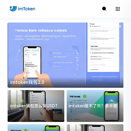
imtoken钱包2.0
i
imtoken钱包怎么找USDT地
imtoken提不了币？多半是这
址？三步搞定不踩坑
几件事没处理好