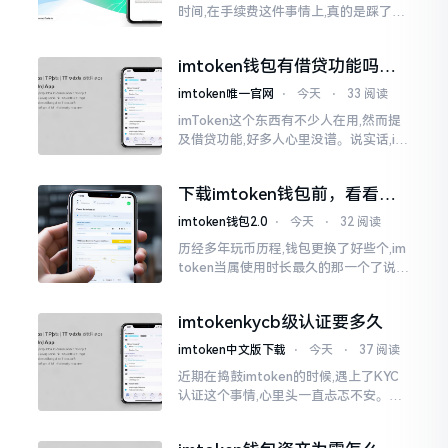
时间,在手续费这件事情上,真的是踩了好
多坑。刚开始的那段时间,每次进行转账
的时候,都会心疼得一直嘬牙花子
imtoken钱包有借贷功能吗？
靠谱不靠谱一文说清楚
imtoken唯一官网
⋅
今天
⋅
33 阅读
imToken这个东西有不少人在用,然而提
及借贷功能,好多人心里没谱。说实话,im
Token自身是个钱包,并非银行,它不会直
接发放贷款。它里面接入了一些DeFi协
下载imtoken钱包前，看看老
议
用户都咋说
imtoken钱包2.0
⋅
今天
⋅
32 阅读
历经多年玩币历程,钱包更换了好些个,im
token当属使用时长最久的那一个了说实
话,有关imtoken钱包app的下载这一情
况
imtokenkycb级认证要多久
imtoken中文版下载
⋅
今天
⋅
37 阅读
近期在捣鼓imtoken的时候,遇上了KYC
认证这个事情,心里头一直忐忑不安。B
级认证究竟得等多长时间?我四处查找了
一番,也向几位玩币的朋友打听了下,大家