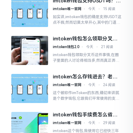
imtoken钱包支持USDT吗？转
账提现全攻略
imtoken唯一官网
⋅
今天
⋅
15 阅读
如实讲,imtoken钱包的确是支持USDT这
点不假,然而切莫太早开心,其中的门道是
相当多的。好多人觉得装上了钱包就能
够随意进行转账操作,可结果要么是手续
imtoken钱包怎么领取分叉
费高得主子心疼
币？老手教你避坑
imtoken钱包2.0
⋅
今天
⋅
21 阅读
imtoken钱包领取分叉币这件事情,在圈
子里面的人讨论得相当多,然而真正弄明
白的人并没有几个。分叉币实际上就是
从原链fork出来的新的币种
imtoken怎么存钱进去？老玩
家教你把钱转进钱包
imtoken唯一官网
⋅
今天
⋅
24 阅读
这个被称作imToken的东西,确切来讲就
是个数字钱包,它跟我们平常使用的支付
宝、微信有所不同,其本身没办法直接进
行“充值”。好多人在初次接触玩弄它的
imtoken钱包手续费怎么省？
时候都会陷入困惑
老玩家告诉你几个实在招
imtoken唯一官网
⋅
今天
⋅
29 阅读
imtoken这个钱包,我使用它已经快三年