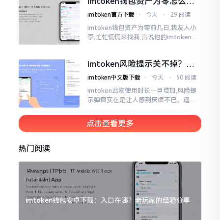
imtoken钱包资产为零怎么找
说的都不一样
回？老张教你几招
imtoken官方下载
⋅
今天
⋅
29 阅读
imtoken钱包资产为零前几日,我友人小
李,忙忙慌慌来找我,言说他的imtoken钱
包蓦地资产化为零了,他整个人那一刻俱
都懵掉了,此种状况实际上是较为常见的,
imtoken风险提示关不掉？老
莫要惊慌,暂且别急着去砸手机。
手教你几招
imtoken中文版下载
⋅
今天
⋅
50 阅读
imtoken此物使用时长一旦增加,风险提
示弹窗实在是让人感到厌烦不已。遥想
当初我刚开始接触它那时候,每一回开展
转账操作,都会蹦出一连串警告信息,弄得
点击查看更多
人心里慌慌张张的。
热门阅读
imtoken钱包安卓下载：入口在哪？老玩家的经验分享