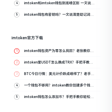
imtoken和imtoken钱包到底啥区别 一文说清
楚
imtoken钱包有密钥吗？一文说清楚助记词和
私钥
imtoken官方下载
imtoken钱包资产为零怎么找回？老张教你几
招
imtoken里USDT怎么换成TRX？手把手教你
转成波场币
BTC今日行情：美元计价跌成啥样了？老手教
你咋看
一个钱包不够用？imtoken教你创建多个钱包
管理资产
imtoken钱包怎么添加币？手把手教你轻松搞
定