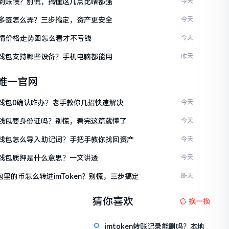
ken到账慢？别慌，搞懂这几点比啥都强
今天
ken多签怎么弄？三步搞定，资产更安全
今天
情价格走势图怎么看才不亏钱
今天
ken钱包支持哪些设备？手机电脑都能用
昨天
en唯一官网
ken钱包0确认咋办？老手教你几招快速解决
今天
ken钱包要身份证吗？别慌，看完这篇就懂了
今天
ken钱包怎么导入助记词？手把手教你找回资产
今天
ken钱包质押是什么意思？一文讲透
今天
包里的币怎么转进imToken？别慌，三步搞定
昨天
猜你喜欢
换一换
imtoken转账记录能删吗？本地