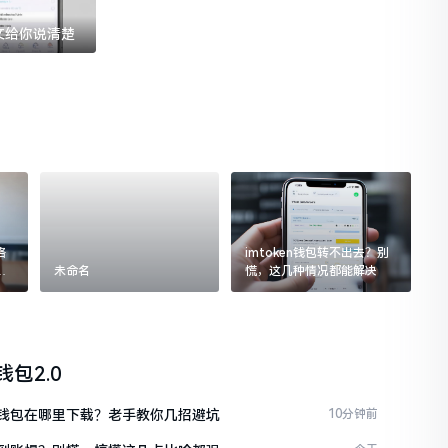
一文给你说清楚
格
imtoken钱包转不出去？别
追
未命名
慌，这几种情况都能解决
n钱包2.0
ken钱包在哪里下载？老手教你几招避坑
10分钟前