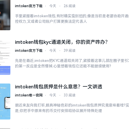
imtoken官方下载
⋅
今天
⋅
26 阅读
手里紧握着imtoken钱包,有时确实蛮别扭的,像是当初是老婆协助开
控权力,又或者公司账户打算更换法定代表人
imtoken钱包kyc通道关闭，你的资产咋办？
imtoken官方下载
⋅
今天
⋅
39 阅读
先是在最近,imtoken把KYC通道给关闭了,紧接着这事儿就在圈子
的第一反应是全然懵掉,心里想着钱包它还能不能继续使用?
imtoken钱包质押是什么意思？一文讲透
imtoken唯一官网
⋅
今天
⋅
33 阅读
朋近来友向我打听,颇具神秘色彩的imtoken钱包质押究竟意味着啥?
是,你把手中原来有的币交付安排给协议展开特殊处理