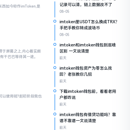
记录可以清，链上数据改不了
西如今称作imToken,是
08-05
imtoken里USDT怎么换成TRX？
手把手教你转成波场币
08-05
imtoken和imtoken钱包到底啥
区别 一文说清楚
”停滞于屏幕之上,内心着实颇
仅有干巴巴等待其一途。
前天
imtoken钱包资产为零怎么找
回？老张教你几招
前天
下载imtoken钱包前，看看老用
才可以使用呢?起初阶段我也
户都咋说
前天
imtoken钱包有借贷功能吗？靠
谱不靠谱一文说清楚
前天