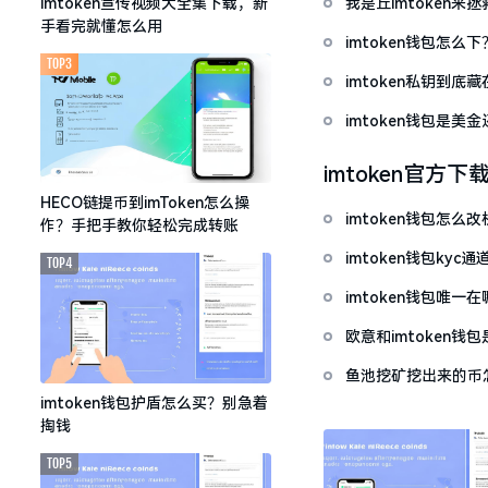
我是丘imtoken来
imtoken宣传视频大全集下载，新
手看完就懂怎么用
imtoken钱包怎
TOP3
imtoken私钥到
imtoken钱包是美
imtoken官方下
HECO链提币到imToken怎么操
imtoken钱包怎
作？手把手教你轻松完成转账
imtoken钱包ky
TOP4
imtoken钱包唯
欧意和imtoken
鱼池挖矿挖出来的币怎
imtoken钱包护盾怎么买？别急着
掏钱
TOP5