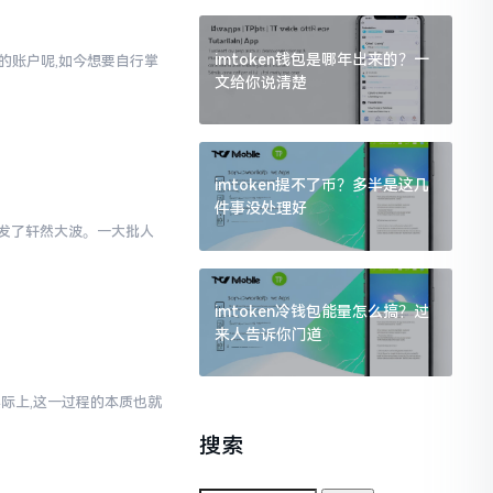
imtoken钱包是哪年出来的？一
通的账户呢,如今想要自行掌
文给你说清楚
imtoken提不了币？多半是这几
件事没处理好
里引发了轩然大波。一大批人
imtoken冷钱包能量怎么搞？过
来人告诉你门道
实际上,这一过程的本质也就
搜索