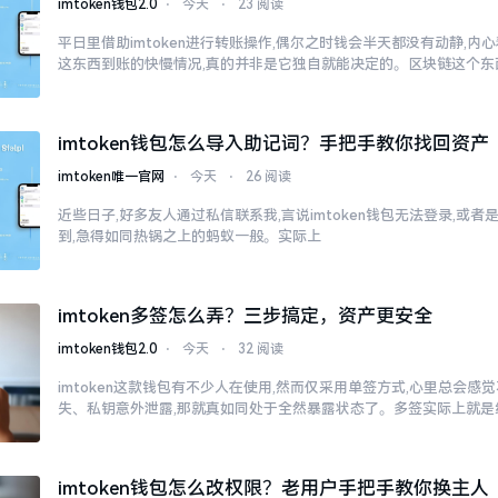
imtoken钱包2.0
⋅
今天
⋅
23 阅读
平日里借助imtoken进行转账操作,偶尔之时钱会半天都没有动静,
这东西到账的快慢情况,真的并非是它独自就能决定的。区块链这个东
imtoken钱包怎么导入助记词？手把手教你找回资产
imtoken唯一官网
⋅
今天
⋅
26 阅读
近些日子,好多友人通过私信联系我,言说imtoken钱包无法登录,或
到,急得如同热锅之上的蚂蚁一般。实际上
imtoken多签怎么弄？三步搞定，资产更安全
imtoken钱包2.0
⋅
今天
⋅
32 阅读
imtoken这款钱包有不少人在使用,然而仅采用单签方式,心里总会
失、私钥意外泄露,那就真如同处于全然暴露状态了。多签实际上就是
imtoken钱包怎么改权限？老用户手把手教你换主人