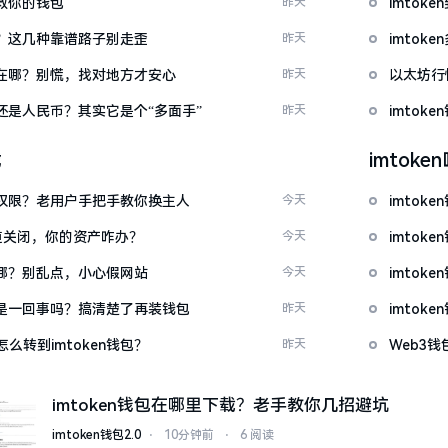
拯救你的钱包
昨天
imto
么下？这几种靠谱路子别走歪
昨天
imto
底藏在哪？别慌，找对地方才安心
昨天
以太坊行
金还是人民币？其实它是个“多面手”
昨天
imto
载
imtok
么改权限？老用户手把手教你换主人
今天
imto
c通道关闭，你的资产咋办？
今天
imto
一在哪？别乱点，小心假网站
今天
imto
钱包是一回事吗？搞清楚了再装钱包
昨天
imto
么转到imtoken钱包？
昨天
Web3钱
imtoken钱包在哪里下载？老手教你几招避坑
imtoken钱包2.0
⋅
10分钟前
⋅
6 阅读