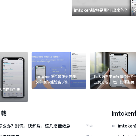
imtoken钱包是哪年出来的？
imtoken钱包转钱要等多
以太坊币美元行情今日价
久？实际经验告诉你
走势分析，散户如何避免
涨杀跌被套牢
：入口在哪？老
下载
imtoke
钱包怎么办？别慌，快卸载，这几招能救急
今天
imto