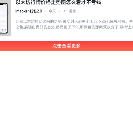
以太坊行情价格走势图怎么看才不亏钱
imtoken钱包2.0
⋅
今天
⋅
41 阅读
近期以太坊如此这般的走势,着实叫人心里七上八下,毫无底气可言。
之色,展现出良好的态势,然而到了下午,那颜色刹那间就改变了,绿得
点击查看更多