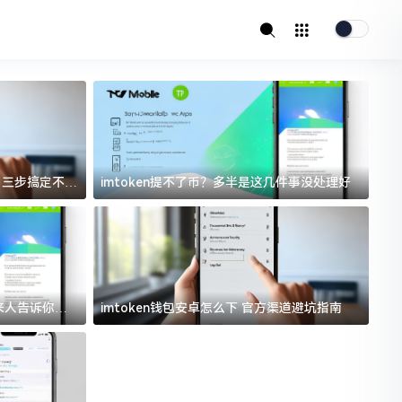
址？三步搞定不踩
imtoken提不了币？多半是这几件事没处理好
i
过来人告诉你门
imtoken钱包安卓怎么下 官方渠道避坑指南