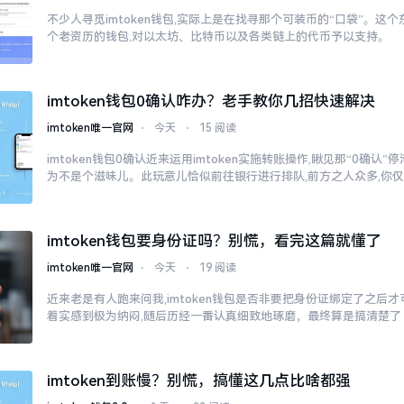
不少人寻觅imtoken钱包,实际上是在找寻那个可装币的“口袋”。这个东
个老资历的钱包,对以太坊、比特币以及各类链上的代币予以支持。
imtoken钱包0确认咋办？老手教你几招快速解决
imtoken唯一官网
⋅
今天
⋅
15 阅读
imtoken钱包0确认近来运用imtoken实施转账操作,瞅见那“0确认
为不是个滋味儿。此玩意儿恰似前往银行进行排队,前方之人众多,你
imtoken钱包要身份证吗？别慌，看完这篇就懂了
imtoken唯一官网
⋅
今天
⋅
19 阅读
近来老是有人跑来问我,imtoken钱包是否非要把身份证绑定了之后
着实感到极为纳闷,随后历经一番认真细致地琢磨，最终算是搞清楚了
imtoken到账慢？别慌，搞懂这几点比啥都强