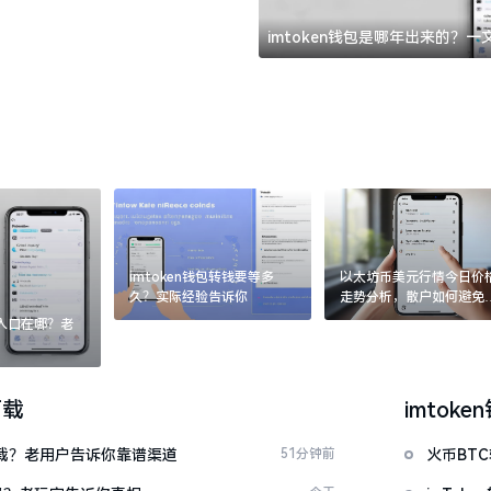
imtoken钱包是哪年出来的？
imtoken钱包转钱要等多
以太坊币美元行情今日价
久？实际经验告诉你
走势分析，散户如何避免
涨杀跌被套牢
：入口在哪？老
下载
imtoke
么下载？老用户告诉你靠谱渠道
51分钟前
火币BT