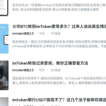
说实在的,头一回接触imtoken之际我也曾有过懵圈的时候,在网络上搜寻“
网站”,冒出来的链接各式各样,难以分辨真假,我自己就遭遇过麻烦
火币BTC转到imToken要等多久？过来人说说真实情
imtoken钱包2.0
⋅
今天
⋅
19 阅读
提及转账这一情况,它的速度呈现实在有点微妙,讲快也算快,讲慢也算慢
mToken这件事情来讲,正常状况下30分钟到2小时就能达成到账。可
imToken转账记录查询，教你正确查看方法
imtoken钱包2.0
⋅
今天
⋅
23 阅读
搞加密货币好些年了,碰到过好些麻烦。imToken这个钱包我启用快
事儿,老是有人前来咨询官网位置在哪儿。事实上,最初接触之际我也
imtoken银行USDT提现不了？这几个法子能帮你搞