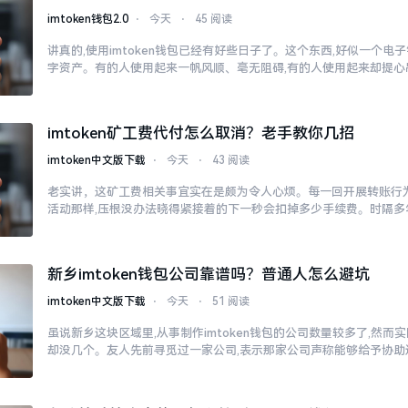
imtoken钱包2.0
⋅
今天
⋅
45 阅读
讲真的,使用imtoken钱包已经有好些日子了。这个东西,好似一个电
字资产。有的人使用起来一帆风顺、毫无阻碍,有的人使用起来却提心
imtoken矿工费代付怎么取消？老手教你几招
imtoken中文版下载
⋅
今天
⋅
43 阅读
老实讲，这矿工费相关事宜实在是颇为令人心烦。每一回开展转账行为
活动那样,压根没办法晓得紧接着的下一秒会扣掉多少手续费。时隔多
新乡imtoken钱包公司靠谱吗？普通人怎么避坑
imtoken中文版下载
⋅
今天
⋅
51 阅读
虽说新乡这块区域里,从事制作imtoken钱包的公司数量较多了,然
却没几个。友人先前寻觅过一家公司,表示那家公司声称能够给予协助