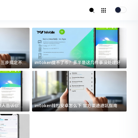
址？三步搞定不踩
imtoken提不了币？多半是这几件事没处理好
i
过来人告诉你门
imtoken钱包安卓怎么下 官方渠道避坑指南