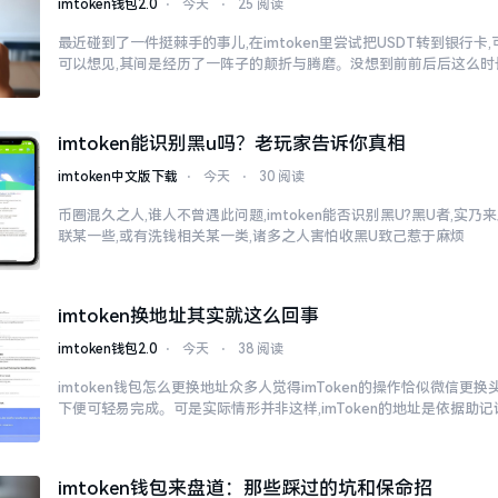
imtoken钱包2.0
⋅
今天
⋅
25 阅读
最近碰到了一件挺棘手的事儿,在imtoken里尝试把USDT转到银行卡
可以想见,其间是经历了一阵子的颠折与腾磨。没想到前前后后这么时
imtoken能识别黑u吗？老玩家告诉你真相
imtoken中文版下载
⋅
今天
⋅
30 阅读
币圈混久之人,谁人不曾遇此问题,imtoken能否识别黑U?黑U者,实
联某一些,或有洗钱相关某一类,诸多之人害怕收黑U致己惹于麻烦
imtoken换地址其实就这么回事
imtoken钱包2.0
⋅
今天
⋅
38 阅读
imtoken钱包怎么更换地址众多人觉得imToken的操作恰似微信更
下便可轻易完成。可是实际情形并非这样,imToken的地址是依据助记
imtoken钱包来盘道：那些踩过的坑和保命招