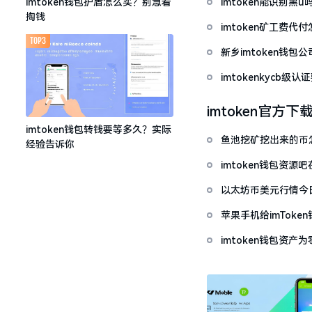
imtoken能识别黑
imtoken钱包护盾怎么买？别急着
掏钱
imtoken矿工费
TOP3
新乡imtoken钱
imtokenkycb级认
imtoken官方下
imtoken钱包转钱要等多久？实际
鱼池挖矿挖出来的币怎
经验告诉你
imtoken钱包资
以太坊币美元行情今
套牢
苹果手机给imTok
imtoken钱包资