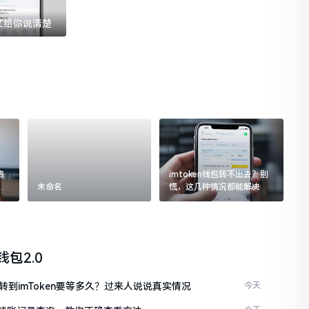
一文给你说清楚
格
imtoken钱包转不出去？别
追
未命名
慌，这几种情况都能解决
n钱包2.0
C转到imToken要等多久？过来人说说真实情况
今天