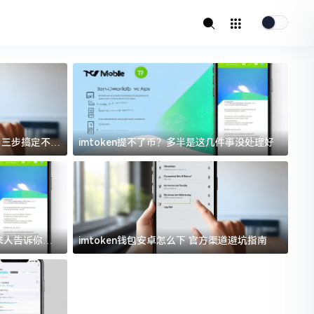
址？三步搞定不踩
imtoken提不了币？多半是这几件事没处理好
i
过来人告诉你门
imtoken钱包安卓怎么下 官方渠道避坑指南