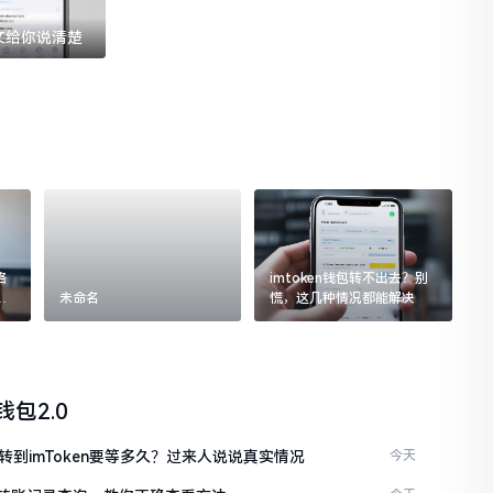
一文给你说清楚
格
imtoken钱包转不出去？别
追
未命名
慌，这几种情况都能解决
n钱包2.0
C转到imToken要等多久？过来人说说真实情况
今天