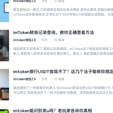
imtoken钱包2.0
⋅
今天
⋅
27 阅读
提及转账这一情况,它的速度呈现实在有点微妙,讲快也算快,讲慢也算慢
mToken这件事情来讲,正常状况下30分钟到2小时就能达成到账。可
imToken转账记录查询，教你正确查看方法
imtoken钱包2.0
⋅
今天
⋅
32 阅读
搞加密货币好些年了,碰到过好些麻烦。imToken这个钱包我启用快
事儿,老是有人前来咨询官网位置在哪儿。事实上,最初接触之际我也
imtoken银行USDT提现不了？这几个法子能帮你搞
imtoken钱包2.0
⋅
今天
⋅
31 阅读
最近碰到了一件挺棘手的事儿,在imtoken里尝试把USDT转到银行卡
可以想见,其间是经历了一阵子的颠折与腾磨。没想到前前后后这么时
imtoken能识别黑u吗？老玩家告诉你真相