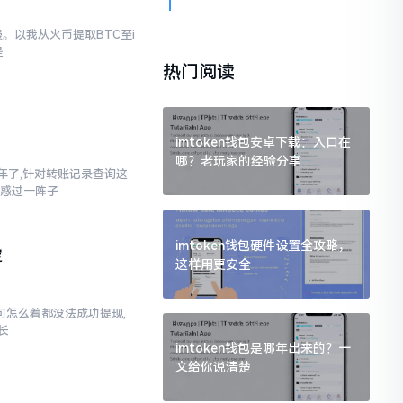
。以我从火币提取BTC至i
是
热门阅读
imtoken钱包安卓下载：入口在
哪？老玩家的经验分享
三年了,针对转账记录查询这
疑惑过一阵子
imtoken钱包硬件设置全攻略，
定
这样用更安全
,可怎么着都没法成功提现,
长
imtoken钱包是哪年出来的？一
文给你说清楚