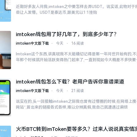
近期好多友人问我,imtoken之中要怎样去弄USDT。说实话,此物
些让人发懵。USDT是泰达币,跟美元以1:1挂钩
imtoken钱包用了好几年了，到底多少年了？
imtoken中文版下载
⋅
今天
⋅
16 阅读
Imtoken这个东西,讲真呢我不太能确切记得是哪一年问世开始有的,不过
年那个时候就开始活跃变得热门起来了,一直到现如今大概差不多快要
imtoken钱包怎么下载？老用户告诉你靠谱渠道
imtoken中文版下载
⋅
今天
⋅
21 阅读
说实在的,头一回接触imtoken之际我也曾有过懵圈的时候,在网络上搜寻“
网站”,冒出来的链接各式各样,难以分辨真假,我自己就遭遇过麻烦
火币BTC转到imToken要等多久？过来人说说真实情