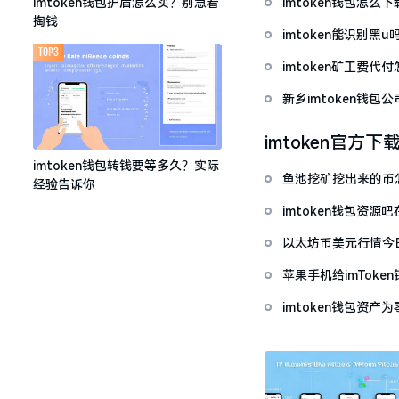
imtoken钱包怎
imtoken钱包护盾怎么买？别急着
掏钱
imtoken能识别黑
TOP3
imtoken矿工费
新乡imtoken钱
imtoken官方下
imtoken钱包转钱要等多久？实际
鱼池挖矿挖出来的币怎
经验告诉你
imtoken钱包资
以太坊币美元行情今
套牢
苹果手机给imTok
imtoken钱包资