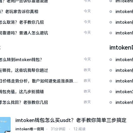
么下载？老用户告诉你靠谱渠道
今天
imTo
u吗？老玩家告诉你真相
今天
imto
代付怎么取消？老手教你几招
今天
imtok
包公司靠谱吗？普通人怎么避坑
今天
imto
载
imtok
么转到imtoken钱包？
今天
imtok
源吧在哪找，这些坑我帮你趟过
昨天
imto
日价格走势分析，散户如何避免追涨杀跌被
昨天
imtok
en钱包充值，这几步别搞错
昨天
imto
产为零怎么找回？老张教你几招
昨天
imto
imtoken钱包怎么买usdt？老手教你简单三步搞定
imtoken唯一官网
⋅
31分钟前
⋅
12 阅读