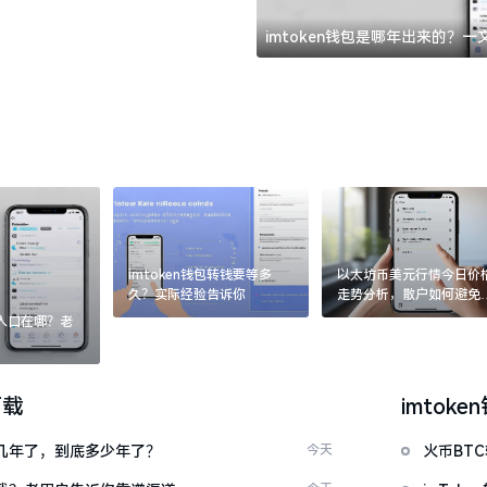
imtoken钱包是哪年出来的？
imtoken钱包转钱要等多
以太坊币美元行情今日价
久？实际经验告诉你
走势分析，散户如何避免
涨杀跌被套牢
：入口在哪？老
下载
imtoke
了好几年了，到底多少年了？
今天
火币BT