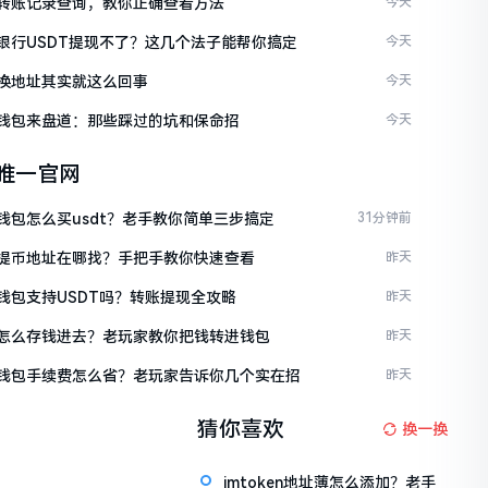
ken转账记录查询，教你正确查看方法
今天
ken银行USDT提现不了？这几个法子能帮你搞定
今天
en换地址其实就这么回事
今天
ken钱包来盘道：那些踩过的坑和保命招
今天
en唯一官网
en钱包怎么买usdt？老手教你简单三步搞定
31分钟前
ken提币地址在哪找？手把手教你快速查看
昨天
en钱包支持USDT吗？转账提现全攻略
昨天
ken怎么存钱进去？老玩家教你把钱转进钱包
昨天
ken钱包手续费怎么省？老玩家告诉你几个实在招
昨天
猜你喜欢
换一换
imtoken地址薄怎么添加？老手