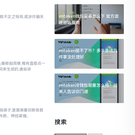
imtoken钱包安卓怎么下 官方渠
乃来路不正之钱耳,或涉诈骗关
道避坑指南
imtoken提不了币？多半是这几
件事没处理好
换头像那般简便,唯有直接点一
词来生成的,通俗讲
imtoken冷钱包能量怎么搞？过
来人告诉你门道
子钱袋子,里面装着你那些数
吊胆、神经紧绷。
搜索