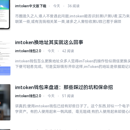
imtoken中文版下载
⋅
今天
⋅
36 阅读
币圈混久之人,谁人不曾遇此问题,imtoken能否识别黑U?黑U者,实
联某一些,或有洗钱相关某一类,诸多之人害怕收黑U致己惹于麻烦
imtoken换地址其实就这么回事
imtoken钱包2.0
⋅
今天
⋅
42 阅读
imtoken钱包怎么更换地址众多人觉得imToken的操作恰似微信更
下便可轻易完成。可是实际情形并非这样,imToken的地址是依据助记
imtoken钱包来盘道：那些踩过的坑和保命招
imtoken钱包2.0
⋅
今天
⋅
51 阅读
讲真的,使用imtoken钱包已经有好些日子了。这个东西,好似一个电
字资产。有的人使用起来一帆风顺、毫无阻碍,有的人使用起来却提心