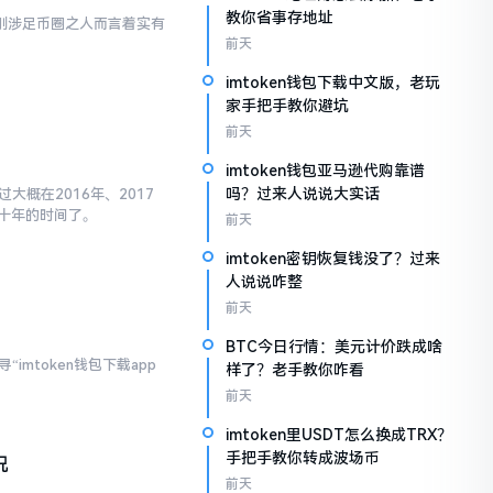
教你省事存地址
对于刚涉足币圈之人而言着实有
前天
imtoken钱包下载中文版，老玩
家手把手教你避坑
前天
imtoken钱包亚马逊代购靠谱
吗？过来人说说大实话
大概在2016年、2017
十年的时间了。
前天
imtoken密钥恢复钱没了？过来
人说说咋整
前天
BTC今日行情：美元计价跌成啥
imtoken钱包下载app
样了？老手教你咋看
前天
imtoken里USDT怎么换成TRX？
手把手教你转成波场币
况
前天