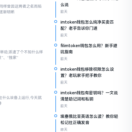
么说
,我同样曾因这两者之名而陷
逐渐明晰
前天
imtoken钱包怎么纯净买卖匹
配？老手告诉你门道
前天
filimtoken钱包怎么用？新手避
坑指南
举动,派遣了个不知什么样
”、“独家”
前天
imtoken钱包移除权限怎么设
置？老玩家手把手教你
前天
imtoken钱包有密钥吗？一文说
以在什么设备上运行,今天就
清楚助记词和私钥
持
前天
埃塞俄比亚英语怎么读？教你轻
松记住正确发音
昨天