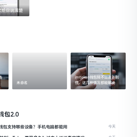
一文给你说清楚
格
imtoken钱包转不出去？别
追
未命名
慌，这几种情况都能解决
n钱包2.0
ken钱包支持哪些设备？手机电脑都能用
今天