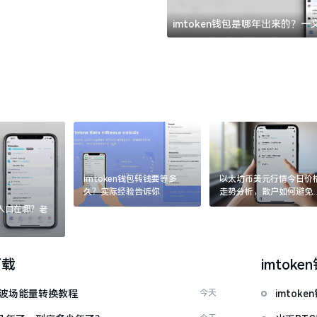
imtoken钱包是哪年出来的？
imtoken钱包转钱要等多
以太坊币美元行情今日价
久？实际经验告诉你
走势分析，散户如何避免
涨杀跌被套牢
：入口在哪？老
下载
imtoke
量 波场能量转换教程
今天
imto