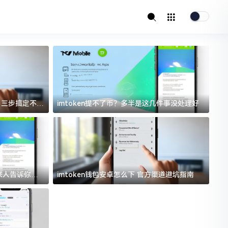
址？三步搞定不踩
imtoken提不了币？多半是这几件事没处理好
i
过来人告诉你门
imtoken钱包安卓怎么下 官方渠道避坑指南