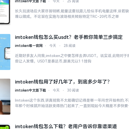
imtoken中文版下载
⋅
今天
⋅
25 阅读
长久玩波场后大家尽皆明晰,能量这套玩意儿恰似手机电量这样,设若缺
难以做成。不论旨在实施与波场相关转账特定TRC-20代币之举
imtoken钱包怎么买usdt？老手教你简单三步搞定
imtoken唯一官网
⋅
今天
⋅
28 阅读
近期好多友人问我,imtoken之中要怎样去弄USDT。说实话,此物
些让人发懵。USDT是泰达币,跟美元以1:1挂钩
imtoken钱包用了好几年了，到底多少年了？
imtoken中文版下载
⋅
今天
⋅
30 阅读
Imtoken这个东西,讲真呢我不太能确切记得是哪一年问世开始有的,不过
年那个时候就开始活跃变得热门起来了,一直到现如今大概差不多快要
imtoken钱包怎么下载？老用户告诉你靠谱渠道