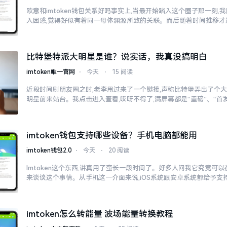
欧意和imtoken钱包关系好吗事实上,当最开始踏入这个圈子那一刻
入困惑,觉得好似有着同一母体渊源所致的关联。而后随着时间推移才
比特堡特派大明星是谁？说实话，我真没搞明白
imtoken唯一官网
⋅
今天
⋅
15 阅读
近段时间刷朋友圈之时,老李甩过来了一个链接,声称比特堡弄出了个大
明星前来站台。我点击进入查看,哎呀不得了,满屏幕都是“重磅”、“首发
imtoken钱包支持哪些设备？手机电脑都能用
imtoken钱包2.0
⋅
今天
⋅
20 阅读
Imtoken这个东西,讲真用了蛮长一段时间了。好多人问我它究竟可
来谈谈这个事情。从手机这一介面来说,iOS系统跟安卓系统都给予支
imtoken怎么转能量 波场能量转换教程