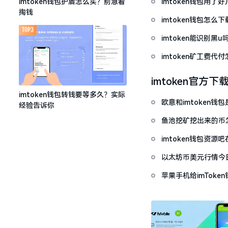
imtoken钱包用
imtoken钱包护盾怎么买？别急着
掏钱
imtoken钱包怎
TOP3
imtoken能识别黑
imtoken矿工费
imtoken官方下
imtoken钱包转钱要等多久？实际
欧意和imtoken
经验告诉你
鱼池挖矿挖出来的币怎
imtoken钱包资
以太坊币美元行情今
套牢
苹果手机给imTok