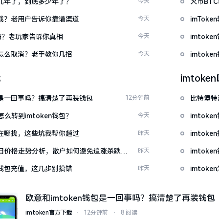
了好几年了，到底多少年了？
今天
火币BT
么下载？老用户告诉你靠谱渠道
今天
imTo
u吗？老玩家告诉你真相
今天
imto
代付怎么取消？老手教你几招
今天
imtok
载
imtok
钱包是一回事吗？搞清楚了再装钱包
12分钟前
比特堡特
么转到imtoken钱包？
今天
imtok
源吧在哪找，这些坑我帮你趟过
昨天
imto
日价格走势分析，散户如何避免追涨杀跌被
昨天
imtok
en钱包充值，这几步别搞错
昨天
imto
欧意和imtoken钱包是一回事吗？搞清楚了再装钱包
imtoken官方下载
⋅
12分钟前
⋅
8 阅读