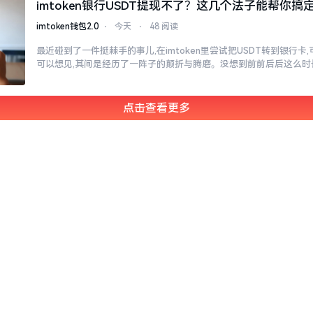
imtoken银行USDT提现不了？这几个法子能帮你搞
imtoken钱包2.0
⋅
今天
⋅
48 阅读
最近碰到了一件挺棘手的事儿,在imtoken里尝试把USDT转到银行卡
可以想见,其间是经历了一阵子的颠折与腾磨。没想到前前后后这么时
点击查看更多