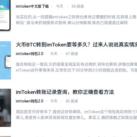
imtoken中文版下载
⋅
今天
⋅
36 阅读
说实在的,头一回接触imtoken之际我也曾有过懵圈的时候,在网络上搜寻“
网站”,冒出来的链接各式各样,难以分辨真假,我自己就遭遇过麻烦
火币BTC转到imToken要等多久？过来人说说真实情
imtoken钱包2.0
⋅
今天
⋅
41 阅读
提及转账这一情况,它的速度呈现实在有点微妙,讲快也算快,讲慢也算慢
mToken这件事情来讲,正常状况下30分钟到2小时就能达成到账。可
imToken转账记录查询，教你正确查看方法
imtoken钱包2.0
⋅
今天
⋅
45 阅读
搞加密货币好些年了,碰到过好些麻烦。imToken这个钱包我启用快
事儿,老是有人前来咨询官网位置在哪儿。事实上,最初接触之际我也