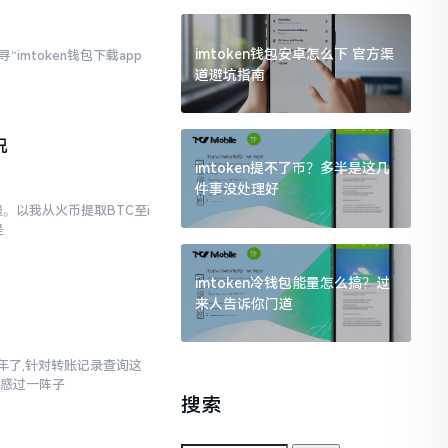
imtoken钱包安卓怎么下 官方渠
imtoken钱包下载app
道避坑指南
况
imtoken提不了币？多半是这几
件事没处理好
。以我从火币提取BTC至i
是
imtoken冷钱包能量怎么搞？过
来人告诉你门道
三年了,针对转账记录查询这
疑惑过一阵子
搜索