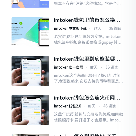
根本不存在“注销”这种情况。它是个去
中心化的钱包,私钥助记词全都在你自己
手中握着,服务器那边根本不存储你的物
imtoken钱包里的币怎么换成
件。你想要注销?
gopay？老哥手把手教你
imtoken中文版下载
⋅
昨天
⋅
35 阅读
老实讲,这问题问得颇为实在。imtoken
钱包当中的加密货币要换成gopay,其间
的确得绕几个弯子,不过也并非是什么难
事。我先前也被这问题折腾得相当够呛
imtoken钱包里到底能装哪些
币？一文讲清楚
imtoken唯一官网
⋅
昨天
⋅
38 阅读
imtoken这个东西已经用了好几年时间
了,老实说起来,它所支持的币种着实是非
常多的,可不是什么币种都能够进行存储
的。好多人初次使用这个钱包,一打开看
imtoken钱包怎么连火币网？
到各种币种布满屏幕后
老玩家手把手教你
imtoken钱包2.0
⋅
昨天
⋅
48 阅读
这些年玩币,钱包与交易所的关系,如同微
信跟银行卡,要打通了才会顺手。imtoke
n与火币网这两样东西,好多人傻傻区分得
不清晰。简而言之,imtoken是属于你的