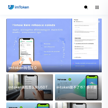
imtoken钱包2.0
i
imtoken钱包怎么找USDT地
imtoken提不了币？多半是这
址？三步搞定不踩坑
几件事没处理好