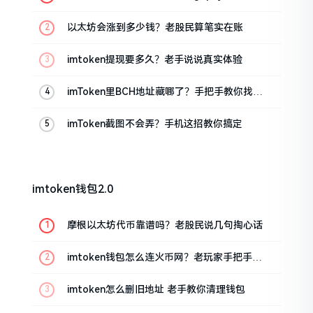
把手教你
以太坊会涨到多少钱？老股民算笔实在账
imtoken提现要多久？老手说说真实体验
imToken里BCH地址藏哪了？手把手教你找对
位置
imToken截图不会弄？手机这招教你搞定
imtoken钱包2.0
摩根以太坊代币靠谱吗？老股民说几句掏心话
imtoken钱包怎么连火币网？老玩家手把手教
你
imtoken怎么删旧地址 老手教你清理钱包