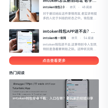
imtoken怎么删旧地址 老手教
钱包
你清理钱包
imtoken钱包2.0
⋅
昨天
⋅
48 阅读
对于删旧地址这件事情而言,老实讲有挺
多的人处于纠结的状态之中。钱包里面
地址数量增多之后看着会显得杂乱无章,
其中有些地址还是以往胡乱填写而成的,
imtoken钱包APP进不去？别
放置在那里会占据一定的空间。
慌，这几种方法帮你快速解决
imtoken唯一官网
⋅
昨天
⋅
54 阅读
imtoken钱包进不去,这事特别令人生烦,
特别是急着要转账之际。这种状况我遭
遇过好多回,费了好大劲最终才弄好。实
际上大多情形并非是什么严重问题
点击查看更多
热门阅读
imtoken钱包安卓下载：入口在哪？老玩家的经验分享