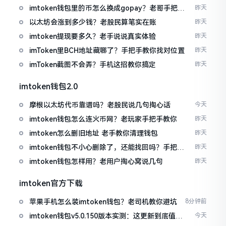
imtoken钱包里的币怎么换成gopay？老哥手把手
昨天
教你
以太坊会涨到多少钱？老股民算笔实在账
昨天
imtoken提现要多久？老手说说真实体验
昨天
imToken里BCH地址藏哪了？手把手教你找对位置
昨天
imToken截图不会弄？手机这招教你搞定
昨天
imtoken钱包2.0
摩根以太坊代币靠谱吗？老股民说几句掏心话
今天
imtoken钱包怎么连火币网？老玩家手把手教你
昨天
imtoken怎么删旧地址 老手教你清理钱包
昨天
imtoken钱包不小心删除了，还能找回吗？手把手
昨天
教你恢复
imtoken钱包怎样用？老用户掏心窝说几句
昨天
imtoken官方下载
苹果手机怎么装imtoken钱包？老司机教你避坑
8分钟前
imtoken钱包v5.0.150版本实测：这更新到底值不
今天