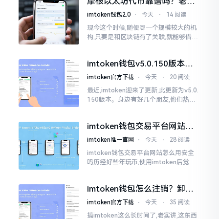
摩根以太坊代币靠谱吗？老股
民说几句掏心话
imtoken钱包2.0
⋅
今天
⋅
14 阅读
现今这个时候,随便哪一个规模较大的机
构,只要是和区块链有了关联,就能够借着
势头炒作出来一波行情。摩根这个名称
一旦出现
imtoken钱包v5.0.150版本实
测：这更新到底值不值得升
imtoken官方下载
⋅
今天
⋅
20 阅读
最近,imtoken迎来了更新,此更新为v5.0.
150版本。身边有好几个朋友,他们热衷
于玩币,都纷纷询问这一版本到底怎样。
说实话,此次版本改动幅度不算大
imtoken钱包交易平台网站怎
么用？安全吗？一文讲清真实
imtoken唯一官网
⋅
今天
⋅
28 阅读
功能
imtoken钱包交易平台网站怎么用安全
吗历经好些年玩币,使用imtoken后觉得
还算可以,然而也存在他人批评它有时卡
顿得让人受不了。实际上,此钱包自身并
imtoken钱包怎么注销？卸载
非交易平台
后你的资产还在吗
imtoken官方下载
⋅
今天
⋅
35 阅读
搞imtoken这么长时间了,老实讲,这东西