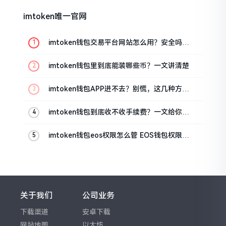
imtoken唯一官网
imtoken钱包交易平台网站怎么用？安全吗？
一文讲清真实功能
imtoken钱包里到底能装哪些币？一文讲清楚
imtoken钱包APP进不去？别慌，这几种方法
帮你快速解决
imtoken钱包到底收不收手续费？一文给你说
清楚
imtoken钱包eos权限怎么管 EOS钱包权限设
置方法
关于我们
公司业务
下载渠道
安卓下载
网站地图
以太坊