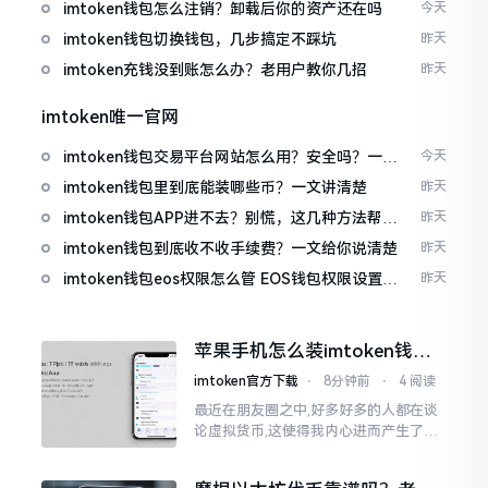
值得升
imtoken钱包怎么注销？卸载后你的资产还在吗
今天
imtoken钱包切换钱包，几步搞定不踩坑
昨天
imtoken充钱没到账怎么办？老用户教你几招
昨天
imtoken唯一官网
imtoken钱包交易平台网站怎么用？安全吗？一文
今天
讲清真实功能
imtoken钱包里到底能装哪些币？一文讲清楚
昨天
imtoken钱包APP进不去？别慌，这几种方法帮你
昨天
快速解决
imtoken钱包到底收不收手续费？一文给你说清楚
昨天
imtoken钱包eos权限怎么管 EOS钱包权限设置方
昨天
法
苹果手机怎么装imtoken钱
包？老司机教你避坑
imtoken官方下载
⋅
8分钟前
⋅
4 阅读
最近在朋友圈之中,好多好多的人都在谈
论虚拟货币,这使得我内心进而产生了心
动之感,但经历了足足两天的折腾之后方
才发觉