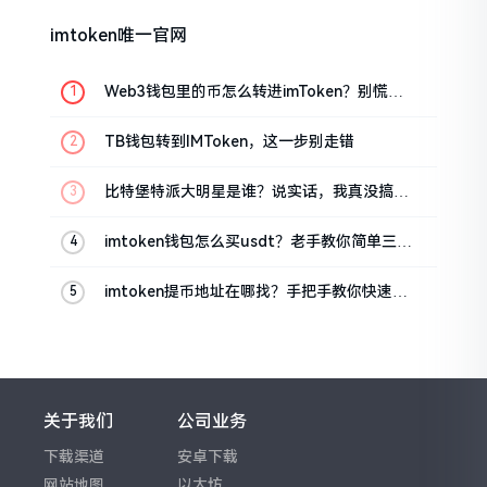
imtoken唯一官网
Web3钱包里的币怎么转进imToken？别慌，
三步搞定
TB钱包转到IMToken，这一步别走错
比特堡特派大明星是谁？说实话，我真没搞明
白
imtoken钱包怎么买usdt？老手教你简单三步
搞定
imtoken提币地址在哪找？手把手教你快速查
看
关于我们
公司业务
下载渠道
安卓下载
网站地图
以太坊