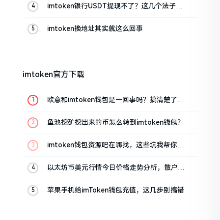
imtoken银行USDT提现不了？这几个法子能
帮你搞定
imtoken换地址其实就这么回事
imtoken官方下载
欧意和imtoken钱包是一回事吗？搞清楚了再
装钱包
鱼池挖矿挖出来的币怎么转到imtoken钱包？
imtoken钱包资源吧在哪找，这些坑我帮你趟
过
以太坊币美元行情今日价格走势分析，散户如
何避免追涨杀跌被套牢
苹果手机给imToken钱包充值，这几步别搞错