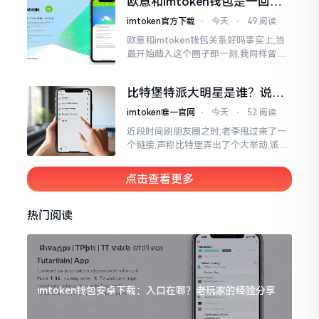
欧意和imtoken钱包是一回事
存钱罐与菜市场那般
吗？搞清楚了再装钱包
imtoken官方下载
⋅
今天
⋅
49 阅读
欧意和imtoken钱包关系好吗事实上,当
最开始踏入这个圈子那一刻,我同样曾因
这两者之名而陷入困惑,觉得好似有着同
一母体渊源所致的关联。而后随着时间
比特堡特派大明星是谁？说实
推移才逐渐明晰
话，我真没搞明白
imtoken唯一官网
⋅
今天
⋅
52 阅读
近段时间刷朋友圈之时,老李甩过来了一
个链接,声称比特堡弄出了个大举动,派遣
了个不知什么样明星前来站台。我点击
进入查看,哎呀不得了,满屏幕都是“重
点击查看更多
磅”、“首发”、“独家”
热门阅读
imtoken钱包安卓下载：入口在哪？老玩家的经验分享