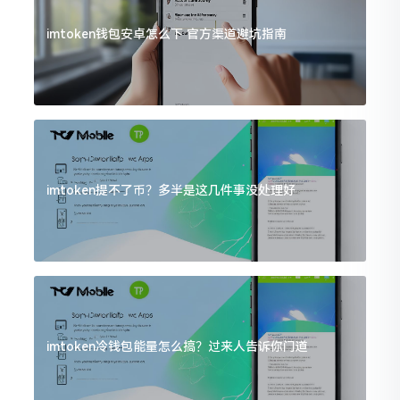
imtoken钱包安卓怎么下 官方渠道避坑指南
imtoken提不了币？多半是这几件事没处理好
imtoken冷钱包能量怎么搞？过来人告诉你门道