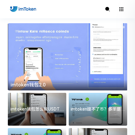
imtoken钱包2.0
i
imtoken钱包怎么找USDT地
imtoken提不了币？多半是这
址？三步搞定不踩坑
几件事没处理好