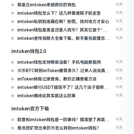
我是丘imtoken来拯救你的钱包
今天
imtoken钱包怎么下？这几种靠谱路子别走歪
今天
imtoken私钥到底藏在哪？别慌，找对地方才安心
今天
imtoken钱包是美金还是人民币？其实它是个“多
今天
面手”
imtoken宣传视频大全集下载，新手看完就懂怎么
今天
用
imtoken钱包2.0
imtoken钱包支持哪些设备？手机电脑都能用
今天
火币BTC转到imToken要等多久？过来人说说真实
今天
情况
imToken转账记录查询，教你正确查看方法
今天
imtoken银行USDT提现不了？这几个法子能帮你
今天
搞定
imtoken换地址其实就这么回事
今天
imtoken官方下载
欧意和imtoken钱包是一回事吗？搞清楚了再装钱
今天
包
鱼池挖矿挖出来的币怎么转到imtoken钱包？
今天