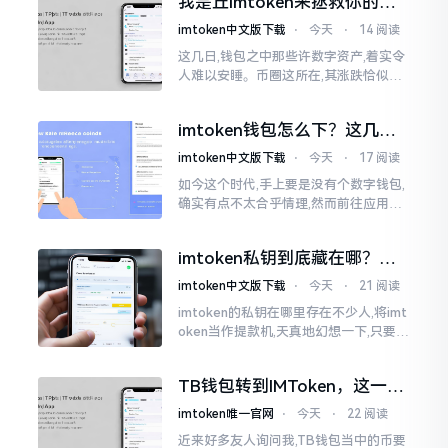
我是丘imtoken来拯救你的钱
包
imtoken中文版下载
⋅
今天
⋅
14 阅读
这几日,钱包之中那些许数字资产,着实令
人难以安睡。币圈这所在,其涨跌恰似翻
书那般迅速,昨日尚呈飘红之态，今日已
然绿得人心慌慌。众多人手中紧握着一
imtoken钱包怎么下？这几种
堆币
靠谱路子别走歪
imtoken中文版下载
⋅
今天
⋅
17 阅读
如今这个时代,手上要是没有个数字钱包,
确实有点不太合乎情理,然而前往应用商
店搜索“imtoken”,呈现出来的结果各式
各样,实在是让人头疼不已。有些看起来
imtoken私钥到底藏在哪？别
似乎相似
慌，找对地方才安心
imtoken中文版下载
⋅
今天
⋅
21 阅读
imtoken的私钥在哪里存在不少人,将imt
oken当作提款机,天真地幻想一下,只要把
密码输入进去了事情就会顺顺利利的。
然而,实际并不如此
TB钱包转到IMToken，这一步
别走错
imtoken唯一官网
⋅
今天
⋅
22 阅读
近来好多友人询问我,TB钱包当中的币要