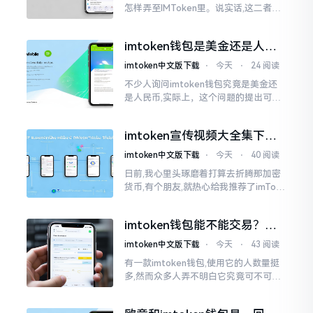
怎样弄至IMToken里。说实话,这二者皆
是钱包,并无什么高低贵贱之分,然而在操
作方面的确得细致些。好多人转着转着
imtoken钱包是美金还是人民
就迷糊了
币？其实它是个“多面手”
imtoken中文版下载
⋅
今天
⋅
24 阅读
不少人询问imtoken钱包究竟是美金还
是人民币,实际上，这个问题的提出可谓
是有些“外行人”的意味了。imtoken根本
就不会去发行属于自身的货币,它仅仅是
imtoken宣传视频大全集下
一个“钱包”而已
载，新手看完就懂怎么用
imtoken中文版下载
⋅
今天
⋅
40 阅读
日前,我心里头琢磨着打算去折腾那加密
货币,有个朋友,就热心给我推荐了imTok
en,还着重讲这可是个老资格的钱包哩。
之后,我去到网上搜索了一番,嘿
imtoken钱包能不能交易？一
文说清楚
imtoken中文版下载
⋅
今天
⋅
43 阅读
有一款imtoken钱包,使用它的人数量挺
多,然而众多人弄不明白它究竟可不可以
进行交易。说实话,此问题问得很实在。
钱包和交易所原本就是不同的事物,像是