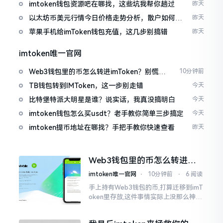
imtoken钱包资源吧在哪找，这些坑我帮你趟过
昨天
以太坊币美元行情今日价格走势分析，散户如何避
昨天
免追涨杀跌被套牢
苹果手机给imToken钱包充值，这几步别搞错
昨天
imtoken唯一官网
Web3钱包里的币怎么转进imToken？别慌，
10分钟前
三步搞定
TB钱包转到IMToken，这一步别走错
今天
比特堡特派大明星是谁？说实话，我真没搞明白
今天
imtoken钱包怎么买usdt？老手教你简单三步搞定
今天
imtoken提币地址在哪找？手把手教你快速查看
昨天
Web3钱包里的币怎么转进
imToken？别慌，三步搞定
imtoken唯一官网
⋅
10分钟前
⋅
6 阅读
手上持有Web3钱包的币,打算迁移到imT
oken里存放,这件事情实际上没那么神秘
莫测。好多人一听闻“跨链”、“转账”就
心生畏惧,担心转错链导致币消失不见