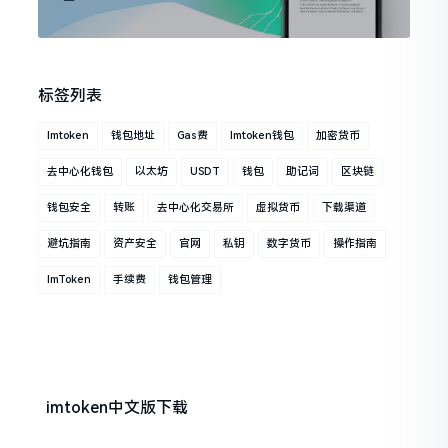
标签列表
Imtoken
钱包地址
Gas费
Imtoken钱包
加密货币
去中心化钱包
以太坊
USDT
钱包
助记词
区块链
钱包安全
转账
去中心化交易所
虚拟货币
下载渠道
避坑指南
资产安全
官网
私钥
数字货币
操作指南
ImToken
手续费
钱包管理
imtoken中文版下载