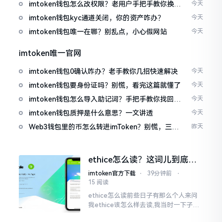
imtoken钱包怎么改权限？老用户手把手教你换主
今天
人
imtoken钱包kyc通道关闭，你的资产咋办？
今天
imtoken钱包唯一在哪？别乱点，小心假网站
今天
imtoken唯一官网
imtoken钱包0确认咋办？老手教你几招快速解决
今天
imtoken钱包要身份证吗？别慌，看完这篇就懂了
今天
imtoken钱包怎么导入助记词？手把手教你找回资
今天
产
imtoken钱包质押是什么意思？一文讲透
今天
Web3钱包里的币怎么转进imToken？别慌，三步
昨天
搞定
ethice怎么读？这词儿到底念
啥，别搞错了
imtoken官方下载
⋅
39分钟前
⋅
15 阅读
ethice怎么读前些日子有那么个人来问
我ethice该怎么样去读,我当时一下子就
愣住了,卡在那儿说不出话来。这个词瞅