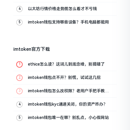
以太坊行情价格走势图怎么看才不亏钱
imtoken钱包支持哪些设备？手机电脑都能用
imtoken官方下载
ethice怎么读？这词儿到底念啥，别搞错了
imtoken钱包点不开？别慌，试试这几招
imtoken钱包怎么改权限？老用户手把手教你
换主人
imtoken钱包kyc通道关闭，你的资产咋办？
imtoken钱包唯一在哪？别乱点，小心假网站