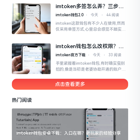
蚂蚁一般。实际上
imtoken多签怎么弄？三步搞
定，资产更安全
imtoken钱包2.0
⋅
今天
⋅
44 阅读
imtoken这款钱包有不少人在使用,然而
仅采用单签方式,心里总会感觉不踏实。
要是手机不慎丢失、私钥意外泄露,那就
真如同处于全然暴露状态了。多签实际
imtoken钱包怎么改权限？老
上就是给资产增添一道保障
用户手把手教你换主人
imtoken官方下载
⋅
今天
⋅
33 阅读
手里紧握着imtoken钱包,有时确实蛮别
扭的,像是当初是老婆协助开通的账户呢,
如今想要自行掌控权力,又或者公司账户
打算更换法定代表人
点击查看更多
热门阅读
imtoken钱包安卓下载：入口在哪？老玩家的经验分享