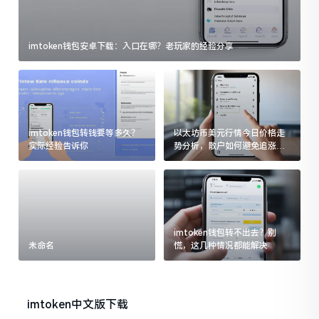
imtoken钱包安卓下载：入口在哪？老玩家的经验分享
imtoken钱包转钱要等多久？
以太坊币美元行情今日价格走
实际经验告诉你
势分析，散户如何避免追涨杀
跌被套牢
imtoken钱包转不出去？别
未命名
慌，这几种情况都能解决
imtoken中文版下载