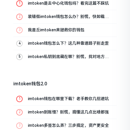
imtoken是去中心化钱包吗？看完这篇不踩坑
装错假imtoken钱包怎么办？别慌，快卸载，
这几招能救急
我是丘imtoken来拯救你的钱包
imtoken钱包怎么下？这几种靠谱路子别走歪
imtoken私钥到底藏在哪？别慌，找对地方才
安心
imtoken钱包2.0
imtoken钱包在哪里下载？老手教你几招避坑
imtoken到账慢？别慌，搞懂这几点比啥都强
imtoken多签怎么弄？三步搞定，资产更安全