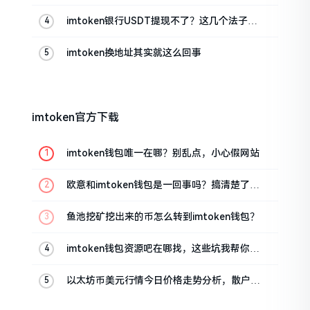
imtoken银行USDT提现不了？这几个法子能
帮你搞定
imtoken换地址其实就这么回事
imtoken官方下载
imtoken钱包唯一在哪？别乱点，小心假网站
欧意和imtoken钱包是一回事吗？搞清楚了再
装钱包
鱼池挖矿挖出来的币怎么转到imtoken钱包？
imtoken钱包资源吧在哪找，这些坑我帮你趟
过
以太坊币美元行情今日价格走势分析，散户如
何避免追涨杀跌被套牢