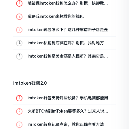
装错假imtoken钱包怎么办？别慌，快卸载，
这几招能救急
我是丘imtoken来拯救你的钱包
imtoken钱包怎么下？这几种靠谱路子别走歪
imtoken私钥到底藏在哪？别慌，找对地方才
安心
imtoken钱包是美金还是人民币？其实它是个
“多面手”
imtoken钱包2.0
imtoken钱包支持哪些设备？手机电脑都能用
火币BTC转到imToken要等多久？过来人说说
真实情况
imToken转账记录查询，教你正确查看方法