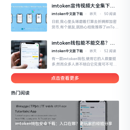
就不会去发行属于自身的货币,它仅仅是
imtoken宣传视频大全集下
一个“钱包”而已
载，新手看完就懂怎么用
imtoken中文版下载
⋅
昨天
⋅
50 阅读
日前,我心里头琢磨着打算去折腾那加密
货币,有个朋友,就热心给我推荐了imTok
en,还着重讲这可是个老资格的钱包哩。
之后,我去到网上搜索了一番,嘿
imtoken钱包能不能交易？一
文说清楚
imtoken中文版下载
⋅
昨天
⋅
52 阅读
有一款imtoken钱包,使用它的人数量挺
多,然而众多人弄不明白它究竟可不可以
进行交易。说实话,此问题问得很实在。
钱包和交易所原本就是不同的事物,像是
点击查看更多
存钱罐与菜市场那般
热门阅读
imtoken钱包安卓下载：入口在哪？老玩家的经验分享