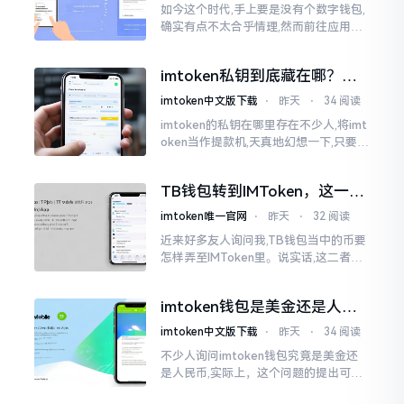
如今这个时代,手上要是没有个数字钱包,
确实有点不太合乎情理,然而前往应用商
店搜索“imtoken”,呈现出来的结果各式
各样,实在是让人头疼不已。有些看起来
imtoken私钥到底藏在哪？别
似乎相似
慌，找对地方才安心
imtoken中文版下载
⋅
昨天
⋅
34 阅读
imtoken的私钥在哪里存在不少人,将imt
oken当作提款机,天真地幻想一下,只要把
密码输入进去了事情就会顺顺利利的。
然而,实际并不如此
TB钱包转到IMToken，这一步
别走错
imtoken唯一官网
⋅
昨天
⋅
32 阅读
近来好多友人询问我,TB钱包当中的币要
怎样弄至IMToken里。说实话,这二者皆
是钱包,并无什么高低贵贱之分,然而在操
作方面的确得细致些。好多人转着转着
imtoken钱包是美金还是人民
就迷糊了
币？其实它是个“多面手”
imtoken中文版下载
⋅
昨天
⋅
34 阅读
不少人询问imtoken钱包究竟是美金还
是人民币,实际上，这个问题的提出可谓
是有些“外行人”的意味了。imtoken根本