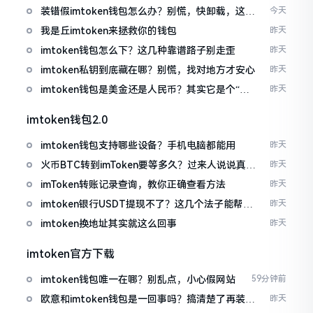
装错假imtoken钱包怎么办？别慌，快卸载，这几
今天
招能救急
我是丘imtoken来拯救你的钱包
昨天
imtoken钱包怎么下？这几种靠谱路子别走歪
昨天
imtoken私钥到底藏在哪？别慌，找对地方才安心
昨天
imtoken钱包是美金还是人民币？其实它是个“多
昨天
面手”
imtoken钱包2.0
imtoken钱包支持哪些设备？手机电脑都能用
昨天
火币BTC转到imToken要等多久？过来人说说真实
昨天
情况
imToken转账记录查询，教你正确查看方法
昨天
imtoken银行USDT提现不了？这几个法子能帮你
昨天
搞定
imtoken换地址其实就这么回事
昨天
imtoken官方下载
imtoken钱包唯一在哪？别乱点，小心假网站
59分钟前
欧意和imtoken钱包是一回事吗？搞清楚了再装钱
昨天