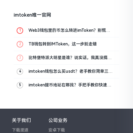
imtoken唯一官网
Web3钱包里的币怎么转进imToken？别慌，
三步搞定
TB钱包转到IMToken，这一步别走错
比特堡特派大明星是谁？说实话，我真没搞明
白
imtoken钱包怎么买usdt？老手教你简单三步
搞定
imtoken提币地址在哪找？手把手教你快速查
看
关于我们
公司业务
下载渠道
安卓下载