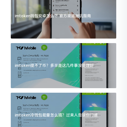
imtoken钱包安卓怎么下 官方渠道避坑指南
imtoken提不了币？多半是这几件事没处理好
imtoken冷钱包能量怎么搞？过来人告诉你门道