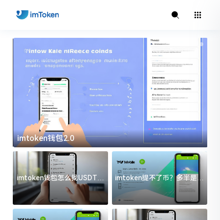
imtoken钱包2.0
i
imtoken钱包怎么找USDT地
imtoken提不了币？多半是这
址？三步搞定不踩坑
几件事没处理好