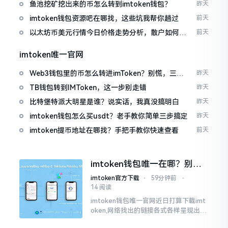
包
鱼池挖矿挖出来的币怎么转到imtoken钱包？
昨天
imtoken钱包资源吧在哪找，这些坑我帮你趟过
前天
以太坊币美元行情今日价格走势分析，散户如何避
前天
免追涨杀跌被套牢
imtoken唯一官网
Web3钱包里的币怎么转进imToken？别慌，三步
昨天
搞定
TB钱包转到IMToken，这一步别走错
昨天
比特堡特派大明星是谁？说实话，我真没搞明白
昨天
imtoken钱包怎么买usdt？老手教你简单三步搞定
昨天
imtoken提币地址在哪找？手把手教你快速查看
前天
imtoken钱包唯一在哪？别乱
点，小心假网站
imtoken官方下载
⋅
59分钟前
⋅
14 阅读
imtoken钱包唯一官网近日打算下载imt
oken,网络找出的链接各式各样呈现出乱
糟糟的状态,瞅着都好像是那么一股正确