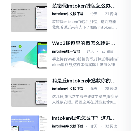
的样子,然而真的敢于点击一下吗?内心一
装错假imtoken钱包怎么办？
直忐忑不安。我折腾了好些日子
别慌，快卸载，这几招能救急
imtoken中文版下载
⋅
今天
⋅
21 阅读
装错假imtoken钱包？别慌，这几招能
救急听说近来有人下了假货imtoken,心
里必然怦怦一跳。这事物看起来如真品
一式,图标、名字皆仿得极像,然而其中全
Web3钱包里的币怎么转进
是陷阱。
imToken？别慌，三步搞定
imtoken唯一官网
⋅
昨天
⋅
25 阅读
手上持有Web3钱包的币,打算迁移到imT
oken里存放,这件事情实际上没那么神秘
莫测。好多人一听闻“跨链”、“转账”就
心生畏惧,担心转错链导致币消失不见
我是丘imtoken来拯救你的钱
包
imtoken中文版下载
⋅
昨天
⋅
28 阅读
这几日,钱包之中那些许数字资产,着实令
人难以安睡。币圈这所在,其涨跌恰似翻
书那般迅速,昨日尚呈飘红之态，今日已
然绿得人心慌慌。众多人手中紧握着一
imtoken钱包怎么下？这几种
堆币
靠谱路子别走歪
imtoken中文版下载
⋅
昨天
⋅
32 阅读