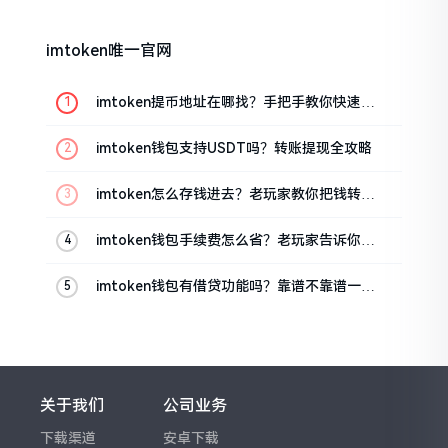
imtoken唯一官网
imtoken提币地址在哪找？手把手教你快速查
看
imtoken钱包支持USDT吗？转账提现全攻略
imtoken怎么存钱进去？老玩家教你把钱转进
钱包
imtoken钱包手续费怎么省？老玩家告诉你几
个实在招
imtoken钱包有借贷功能吗？靠谱不靠谱一文
说清楚
关于我们
公司业务
下载渠道
安卓下载