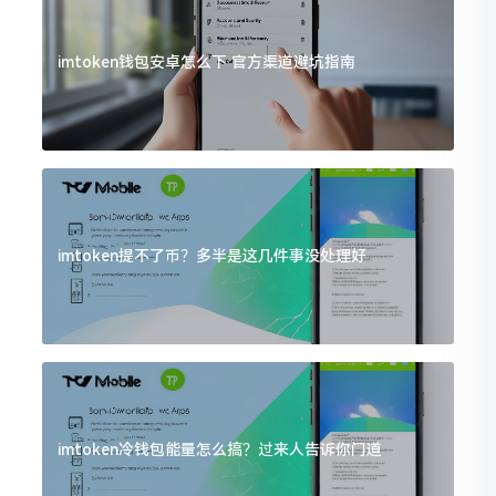
imtoken钱包安卓怎么下 官方渠道避坑指南
imtoken提不了币？多半是这几件事没处理好
imtoken冷钱包能量怎么搞？过来人告诉你门道