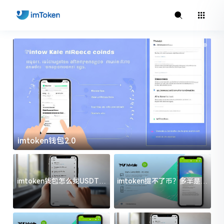
imtoken钱包2.0
i
imtoken钱包怎么找USDT地
imtoken提不了币？多半是这
址？三步搞定不踩坑
几件事没处理好