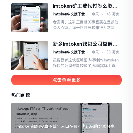
来一帆风顺、毫无阻碍,有的人使用起来
imtoken矿工费代付怎么取
却提心吊胆、神经紧绷。
消？老手教你几招
imtoken中文版下载
⋅
今天
⋅
45 阅读
老实讲，这矿工费相关事宜实在是颇为
令人心烦。每一回开展转账行为之际,就
好比投身于抽奖活动那样,压根没办法晓
得紧接着的下一秒会扣掉多少手续费。
新乡imtoken钱包公司靠谱
时隔多年
吗？普通人怎么避坑
imtoken中文版下载
⋅
今天
⋅
53 阅读
虽说新乡这块区域里,从事制作imtoken
钱包的公司数量较多了,然而实际上真正
值得信赖靠谱的却没几个。友人先前寻
觅过一家公司,表示那家公司声称能够给
点击查看更多
予协助进行操作的
热门阅读
imtoken钱包安卓下载：入口在哪？老玩家的经验分享