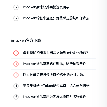
帮你搞定
imtoken换地址其实就这么回事
imtoken钱包来盘道：那些踩过的坑和保命招
imtoken官方下载
鱼池挖矿挖出来的币怎么转到imtoken钱包？
imtoken钱包资源吧在哪找，这些坑我帮你趟
过
以太坊币美元行情今日价格走势分析，散户如
何避免追涨杀跌被套牢
苹果手机给imToken钱包充值，这几步别搞错
imtoken钱包资产为零怎么找回？老张教你几
招