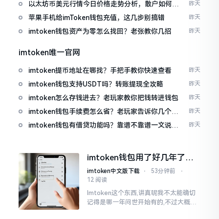
以太坊币美元行情今日价格走势分析，散户如何避
昨天
免追涨杀跌被套牢
苹果手机给imToken钱包充值，这几步别搞错
昨天
imtoken钱包资产为零怎么找回？老张教你几招
昨天
imtoken唯一官网
imtoken提币地址在哪找？手把手教你快速查看
昨天
imtoken钱包支持USDT吗？转账提现全攻略
昨天
imtoken怎么存钱进去？老玩家教你把钱转进钱包
昨天
imtoken钱包手续费怎么省？老玩家告诉你几个实
昨天
在招
imtoken钱包有借贷功能吗？靠谱不靠谱一文说清
昨天
楚
imtoken钱包用了好几年了，
到底多少年了？
imtoken中文版下载
⋅
53分钟前
⋅
12 阅读
Imtoken这个东西,讲真呢我不太能确切
记得是哪一年问世开始有的,不过大概在
2016年、2017年那个时候就开始活跃