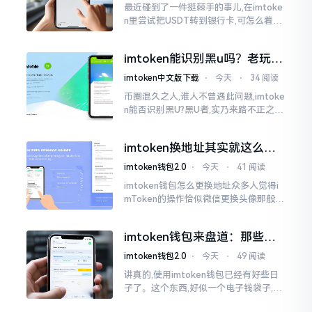
最近碰到了一件挺棘手的事儿,在imtoke
n里尝试把USDT转到银行卡,可怎么着都
没法成功提现,可以想见,其间是经历了一
阵子的颠折与腾磨。没想到前前后后这
imtoken能识别黑u吗？老玩家
么时长
告诉你真相
imtoken中文版下载
⋅
今天
⋅
34 阅读
币圈混久之人,谁人不曾遇此问题,imtoke
n能否识别黑U?黑U者,实乃来路不正之钱
耳,或涉诈骗关联某一些,或有洗钱相关某
一类,诸多之人害怕收黑U致己惹于麻烦
imtoken换地址其实就这么回
事
imtoken钱包2.0
⋅
今天
⋅
41 阅读
imtoken钱包怎么更换地址众多人觉得i
mToken的操作恰似微信更换头像那般简
便,唯有直接点一下便可轻易完成。可是
实际情形并非这样,imToken的地址是依
imtoken钱包来盘道：那些踩
据助记词来生成的,通俗讲
过的坑和保命招
imtoken钱包2.0
⋅
今天
⋅
49 阅读
讲真的,使用imtoken钱包已经有好些日
子了。这个东西,好似一个电子钱袋子,里
面装着你那些数字资产。有的人使用起