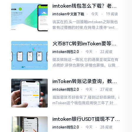
变得热门起来了,一直到现如今大概差不
imtoken钱包怎么下载？老用
多快要十年的时间了。
户告诉你靠谱渠道
imtoken中文版下载
⋅
今天
⋅
19 阅读
说实在的,头一回接触imtoken之际我也
曾有过懵圈的时候,在网络上搜寻“imtok
en钱包下载app网站”,冒出来的链接各式
各样,难以分辨真假,我自己就遭遇过麻烦
火币BTC转到imToken要等多
久？过来人说说真实情况
imtoken钱包2.0
⋅
今天
⋅
22 阅读
提及转账这一情况,它的速度呈现实在有
点微妙,讲快也算快,讲慢也算慢。以我从
火币提取BTC至imToken这件事情来讲,
正常状况下30分钟到2小时就能达成到
imToken转账记录查询，教你
账。可是
正确查看方法
imtoken钱包2.0
⋅
今天
⋅
27 阅读
搞加密货币好些年了,碰到过好些麻烦。i
mToken这个钱包我启用快三年了,针对
转账记录查询这事儿,老是有人前来咨询
官网位置在哪儿。事实上,最初接触之际
imtoken银行USDT提现不了？
我也疑惑过一阵子
这几个法子能帮你搞定
imtoken钱包2.0
⋅
今天
⋅
28 阅读