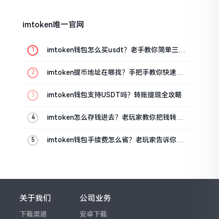
imtoken唯一官网
imtoken钱包怎么买usdt？老手教你简单三步
搞定
imtoken提币地址在哪找？手把手教你快速查
看
imtoken钱包支持USDT吗？转账提现全攻略
imtoken怎么存钱进去？老玩家教你把钱转进
钱包
imtoken钱包手续费怎么省？老玩家告诉你几
个实在招
关于我们
公司业务
下载渠道
安卓下载