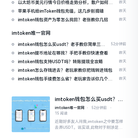
以太坊币美元行情今日价格走势分析，散户如何避
昨天
免追涨杀跌被套牢
苹果手机给imToken钱包充值，这几步别搞错
昨天
imtoken钱包资产为零怎么找回？老张教你几招
昨天
imtoken唯一官网
imtoken钱包怎么买usdt？老手教你简单三步
52分钟前
搞定
imtoken提币地址在哪找？手把手教你快速查看
昨天
imtoken钱包支持USDT吗？转账提现全攻略
昨天
imtoken怎么存钱进去？老玩家教你把钱转进钱包
昨天
imtoken钱包手续费怎么省？老玩家告诉你几个实
昨天
在招
imtoken钱包怎么买usdt？老
手教你简单三步搞定
imtoken唯一官网
⋅
52分钟前
⋅
15 阅读
近期好多友人问我,imtoken之中要怎样
去弄USDT。说实话,此物对于刚涉足币
圈之人而言着实有些让人发懵。USDT是