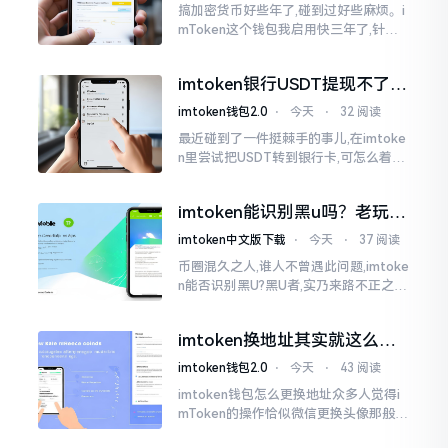
搞加密货币好些年了,碰到过好些麻烦。i
mToken这个钱包我启用快三年了,针对
转账记录查询这事儿,老是有人前来咨询
官网位置在哪儿。事实上,最初接触之际
imtoken银行USDT提现不了？
我也疑惑过一阵子
这几个法子能帮你搞定
imtoken钱包2.0
⋅
今天
⋅
32 阅读
最近碰到了一件挺棘手的事儿,在imtoke
n里尝试把USDT转到银行卡,可怎么着都
没法成功提现,可以想见,其间是经历了一
阵子的颠折与腾磨。没想到前前后后这
imtoken能识别黑u吗？老玩家
么时长
告诉你真相
imtoken中文版下载
⋅
今天
⋅
37 阅读
币圈混久之人,谁人不曾遇此问题,imtoke
n能否识别黑U?黑U者,实乃来路不正之钱
耳,或涉诈骗关联某一些,或有洗钱相关某
一类,诸多之人害怕收黑U致己惹于麻烦
imtoken换地址其实就这么回
事
imtoken钱包2.0
⋅
今天
⋅
43 阅读
imtoken钱包怎么更换地址众多人觉得i
mToken的操作恰似微信更换头像那般简
便,唯有直接点一下便可轻易完成。可是