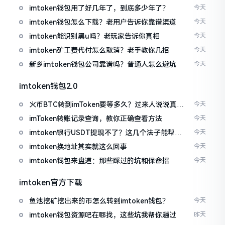
imtoken钱包用了好几年了，到底多少年了？
今天
imtoken钱包怎么下载？老用户告诉你靠谱渠道
今天
imtoken能识别黑u吗？老玩家告诉你真相
今天
imtoken矿工费代付怎么取消？老手教你几招
今天
新乡imtoken钱包公司靠谱吗？普通人怎么避坑
今天
imtoken钱包2.0
火币BTC转到imToken要等多久？过来人说说真实
今天
情况
imToken转账记录查询，教你正确查看方法
今天
imtoken银行USDT提现不了？这几个法子能帮你
今天
搞定
imtoken换地址其实就这么回事
今天
imtoken钱包来盘道：那些踩过的坑和保命招
今天
imtoken官方下载
鱼池挖矿挖出来的币怎么转到imtoken钱包？
今天
imtoken钱包资源吧在哪找，这些坑我帮你趟过
昨天