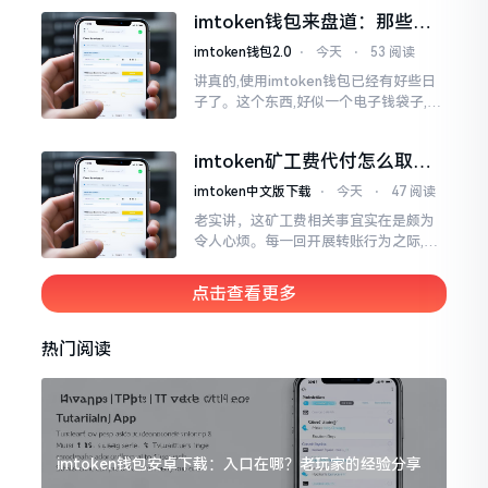
实际情形并非这样,imToken的地址是依
imtoken钱包来盘道：那些踩
据助记词来生成的,通俗讲
过的坑和保命招
imtoken钱包2.0
⋅
今天
⋅
53 阅读
讲真的,使用imtoken钱包已经有好些日
子了。这个东西,好似一个电子钱袋子,里
面装着你那些数字资产。有的人使用起
来一帆风顺、毫无阻碍,有的人使用起来
imtoken矿工费代付怎么取
却提心吊胆、神经紧绷。
消？老手教你几招
imtoken中文版下载
⋅
今天
⋅
47 阅读
老实讲，这矿工费相关事宜实在是颇为
令人心烦。每一回开展转账行为之际,就
好比投身于抽奖活动那样,压根没办法晓
得紧接着的下一秒会扣掉多少手续费。
点击查看更多
时隔多年
热门阅读
imtoken钱包安卓下载：入口在哪？老玩家的经验分享