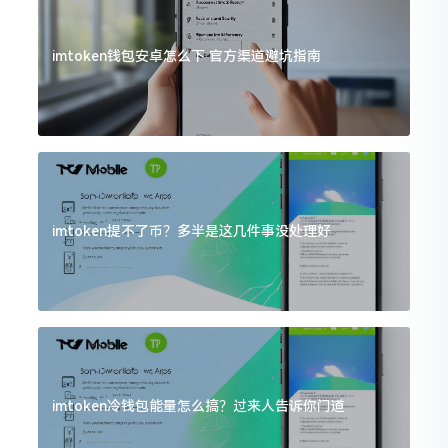
imtoken钱包安卓怎么下 官方渠道避坑指南
imtoken提不了币？多半是这几件事没处理好
imtoken冷钱包能量怎么搞？过来人告诉你门道