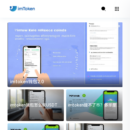
imtoken钱包2.0
i
imtoken钱包怎么找USDT地
imtoken提不了币？多半是这
址？三步搞定不踩坑
几件事没处理好