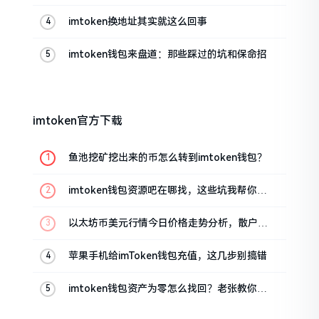
帮你搞定
imtoken换地址其实就这么回事
imtoken钱包来盘道：那些踩过的坑和保命招
imtoken官方下载
鱼池挖矿挖出来的币怎么转到imtoken钱包？
imtoken钱包资源吧在哪找，这些坑我帮你趟
过
以太坊币美元行情今日价格走势分析，散户如
何避免追涨杀跌被套牢
苹果手机给imToken钱包充值，这几步别搞错
imtoken钱包资产为零怎么找回？老张教你几
招