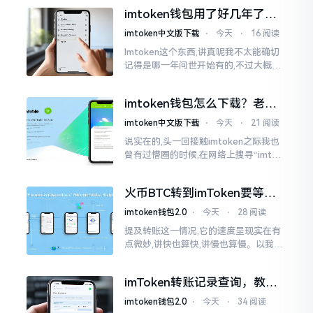
泰达币,跟美元以1:1挂钩
imtoken钱包用了好几年了，
到底多少年了？
imtoken中文版下载
⋅
今天
⋅
16 阅读
Imtoken这个东西,讲真呢我不太能确切
记得是哪一年问世开始有的,不过大概在
2016年、2017年那个时候就开始活跃
变得热门起来了,一直到现如今大概差不
imtoken钱包怎么下载？老用
多快要十年的时间了。
户告诉你靠谱渠道
imtoken中文版下载
⋅
今天
⋅
21 阅读
说实在的,头一回接触imtoken之际我也
曾有过懵圈的时候,在网络上搜寻“imtok
en钱包下载app网站”,冒出来的链接各式
各样,难以分辨真假,我自己就遭遇过麻烦
火币BTC转到imToken要等多
久？过来人说说真实情况
imtoken钱包2.0
⋅
今天
⋅
28 阅读
提及转账这一情况,它的速度呈现实在有
点微妙,讲快也算快,讲慢也算慢。以我从
火币提取BTC至imToken这件事情来讲,
正常状况下30分钟到2小时就能达成到
imToken转账记录查询，教你
账。可是
正确查看方法
imtoken钱包2.0
⋅
今天
⋅
34 阅读