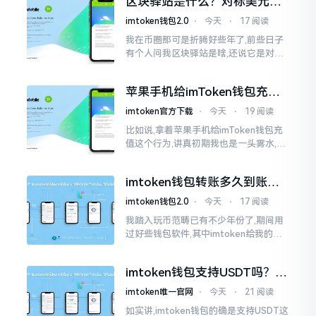
区块驿站是什么？对标美元的
明白
ETH到底咋回事
imtoken钱包2.0
⋅
今天
⋅
17 阅读
我在币圈那可是折腾好些年了,前些日子
有个人问我区块驿站是啥,还说它是对标
美元的ETH,说实在的,刚开始的时候我也
犯难,这词听起来可挺吓人的。之后我翻
苹果手机给imToken钱包充
找了些资料
值，这几步别搞错
imtoken官方下载
⋅
今天
⋅
19 阅读
比如说,拿着苹果手机给imToken钱包充
值这个行为,讲真初期我也是一头雾水,搞
不清楚状况。在安卓系统上,简单直接复
制地址便大功告成,然而到了iPhone这儿
imtoken钱包转账多久到账？
一文说清楚
imtoken钱包2.0
⋅
今天
⋅
17 阅读
我踏入玩币范畴已有不少年份了,期间用
过好些钱包软件,其中imtoken给我的整
体感受还算过得去。然而,它有个小毛病,
就是交易时,确认时间常常不太稳
imtoken钱包支持USDT吗？转
账提现全攻略
imtoken唯一官网
⋅
今天
⋅
21 阅读
如实讲,imtoken钱包的确是支持USDT这