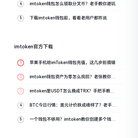
imtoken钱包怎么领取分叉币？老手教你避坑
下载imtoken钱包前，看看老用户都咋说
imtoken官方下载
苹果手机给imToken钱包充值，这几步别搞错
imtoken钱包资产为零怎么找回？老张教你几
招
imtoken里USDT怎么换成TRX？手把手教你
转成波场币
BTC今日行情：美元计价跌成啥样了？老手教
你咋看
一个钱包不够用？imtoken教你创建多个钱包
管理资产