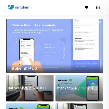
imtoken钱包2.0
i
imtoken钱包怎么找USDT地
imtoken提不了币？多半是这
址？三步搞定不踩坑
几件事没处理好