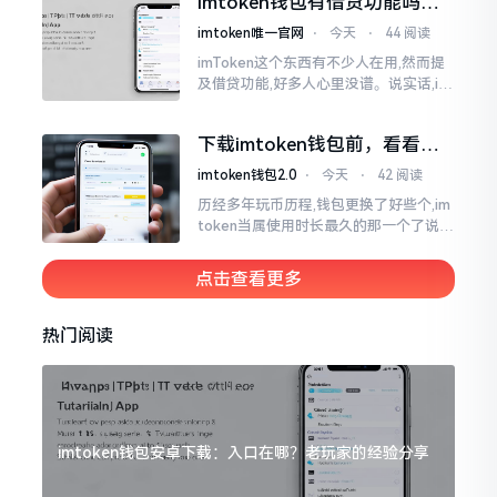
imtoken钱包有借贷功能吗？
靠谱不靠谱一文说清楚
imtoken唯一官网
⋅
今天
⋅
44 阅读
imToken这个东西有不少人在用,然而提
及借贷功能,好多人心里没谱。说实话,im
Token自身是个钱包,并非银行,它不会直
接发放贷款。它里面接入了一些DeFi协
下载imtoken钱包前，看看老
议
用户都咋说
imtoken钱包2.0
⋅
今天
⋅
42 阅读
历经多年玩币历程,钱包更换了好些个,im
token当属使用时长最久的那一个了说实
话,有关imtoken钱包app的下载这一情
况
点击查看更多
热门阅读
imtoken钱包安卓下载：入口在哪？老玩家的经验分享