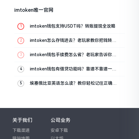
imtoken唯一官网
imtoken钱包支持USDT吗？转账提现全攻略
imtoken怎么存钱进去？老玩家教你把钱转进
钱包
imtoken钱包手续费怎么省？老玩家告诉你几
个实在招
imtoken钱包有借贷功能吗？靠谱不靠谱一文
说清楚
埃塞俄比亚英语怎么读？教你轻松记住正确发
音
关于我们
公司业务
下载渠道
安卓下载
网站地图
以太坊