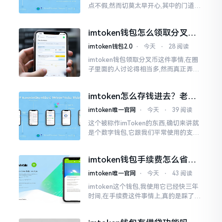
点不假,然而切莫太早开心,其中的门道是
相当多的。好多人觉得装上了钱包就能
够随意进行转账操作,可结果要么是手续
imtoken钱包怎么领取分叉
费高得主子心疼
币？老手教你避坑
imtoken钱包2.0
⋅
今天
⋅
28 阅读
imtoken钱包领取分叉币这件事情,在圈
子里面的人讨论得相当多,然而真正弄明
白的人并没有几个。分叉币实际上就是
从原链fork出来的新的币种
imtoken怎么存钱进去？老玩
家教你把钱转进钱包
imtoken唯一官网
⋅
今天
⋅
39 阅读
这个被称作imToken的东西,确切来讲就
是个数字钱包,它跟我们平常使用的支付
宝、微信有所不同,其本身没办法直接进
行“充值”。好多人在初次接触玩弄它的
imtoken钱包手续费怎么省？
时候都会陷入困惑
老玩家告诉你几个实在招
imtoken唯一官网
⋅
今天
⋅
43 阅读
imtoken这个钱包,我使用它已经快三年
时间,在手续费这件事情上,真的是踩了好
多坑。刚开始的那段时间,每次进行转账
的时候,都会心疼得一直嘬牙花子