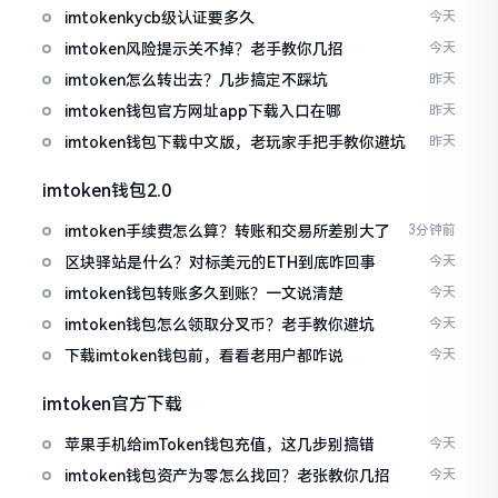
imtokenkycb级认证要多久
今天
imtoken风险提示关不掉？老手教你几招
今天
imtoken怎么转出去？几步搞定不踩坑
昨天
imtoken钱包官方网址app下载入口在哪
昨天
imtoken钱包下载中文版，老玩家手把手教你避坑
昨天
imtoken钱包2.0
imtoken手续费怎么算？转账和交易所差别大了
3分钟前
区块驿站是什么？对标美元的ETH到底咋回事
今天
imtoken钱包转账多久到账？一文说清楚
今天
imtoken钱包怎么领取分叉币？老手教你避坑
今天
下载imtoken钱包前，看看老用户都咋说
今天
imtoken官方下载
苹果手机给imToken钱包充值，这几步别搞错
今天
imtoken钱包资产为零怎么找回？老张教你几招
今天