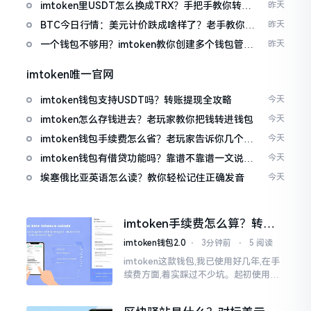
imtoken里USDT怎么换成TRX？手把手教你转成
昨天
波场币
BTC今日行情：美元计价跌成啥样了？老手教你咋
昨天
看
一个钱包不够用？imtoken教你创建多个钱包管理
昨天
资产
imtoken唯一官网
imtoken钱包支持USDT吗？转账提现全攻略
今天
imtoken怎么存钱进去？老玩家教你把钱转进钱包
今天
imtoken钱包手续费怎么省？老玩家告诉你几个实
今天
在招
imtoken钱包有借贷功能吗？靠谱不靠谱一文说清
今天
楚
埃塞俄比亚英语怎么读？教你轻松记住正确发音
今天
imtoken手续费怎么算？转账
和交易所差别大了
imtoken钱包2.0
⋅
3分钟前
⋅
5 阅读
imtoken这款钱包,我已使用好几年,在手
续费方面,着实踩过不少坑。起初使用时,
每次转账,都提心吊胆,完全不知钱究竟扣
在了何处。经后来慢慢深入研究,才终于