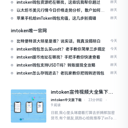
imtoken钱包资源吧在哪找，这些坑我帮你趟过
昨天
以太坊币美元行情今日价格走势分析，散户如何避
昨天
免追涨杀跌被套牢
苹果手机给imToken钱包充值，这几步别搞错
昨天
imtoken唯一官网
比特堡特派大明星是谁？说实话，我真没搞明白
今天
imtoken钱包怎么买usdt？老手教你简单三步搞定
今天
imtoken提币地址在哪找？手把手教你快速查看
昨天
imtoken钱包支持USDT吗？转账提现全攻略
昨天
imtoken怎么存钱进去？老玩家教你把钱转进钱包
昨天
imtoken宣传视频大全集下
载，新手看完就懂怎么用
imtoken中文版下载
⋅
23分钟前
⋅
9 阅读
日前,我心里头琢磨着打算去折腾那加密
货币,有个朋友,就热心给我推荐了imTok
en,还着重讲这可是个老资格的钱包哩。