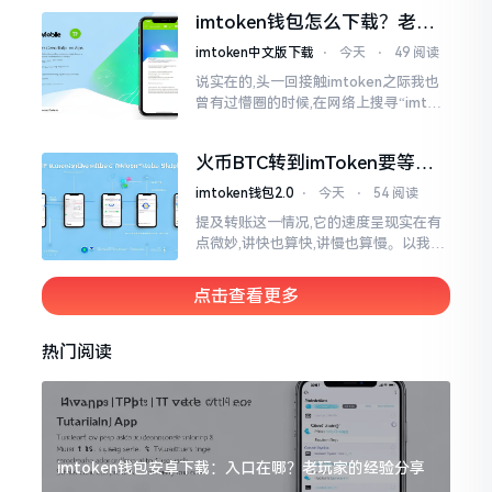
变得热门起来了,一直到现如今大概差不
imtoken钱包怎么下载？老用
多快要十年的时间了。
户告诉你靠谱渠道
imtoken中文版下载
⋅
今天
⋅
49 阅读
说实在的,头一回接触imtoken之际我也
曾有过懵圈的时候,在网络上搜寻“imtok
en钱包下载app网站”,冒出来的链接各式
各样,难以分辨真假,我自己就遭遇过麻烦
火币BTC转到imToken要等多
久？过来人说说真实情况
imtoken钱包2.0
⋅
今天
⋅
54 阅读
提及转账这一情况,它的速度呈现实在有
点微妙,讲快也算快,讲慢也算慢。以我从
火币提取BTC至imToken这件事情来讲,
正常状况下30分钟到2小时就能达成到
点击查看更多
账。可是
热门阅读
imtoken钱包安卓下载：入口在哪？老玩家的经验分享