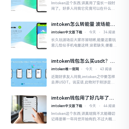
Imtoken这个东西,讲真用了蛮长一段时
间了。好多人问我它究竟可以在什么设
备上运行,今天就来谈谈这个事情。从手
机这一介面来说,iOS系统跟安卓系统都
imtoken怎么转能量 波场能量
给予支持
转换教程
imtoken中文版下载
⋅
今天
⋅
34 阅读
长久玩波场后大家尽皆明晰,能量这套玩
意儿恰似手机电量这样,设若缺失,便着实
关乎任何事项也难以做成。不论旨在实
施与波场相关转账特定TRC-20代币之举
imtoken钱包怎么买usdt？老
手教你简单三步搞定
imtoken唯一官网
⋅
今天
⋅
43 阅读
近期好多友人问我,imtoken之中要怎样
去弄USDT。说实话,此物对于刚涉足币
圈之人而言着实有些让人发懵。USDT是
泰达币,跟美元以1:1挂钩
imtoken钱包用了好几年了，
到底多少年了？
imtoken中文版下载
⋅
今天
⋅
44 阅读
Imtoken这个东西,讲真呢我不太能确切
记得是哪一年问世开始有的,不过大概在
2016年、2017年那个时候就开始活跃