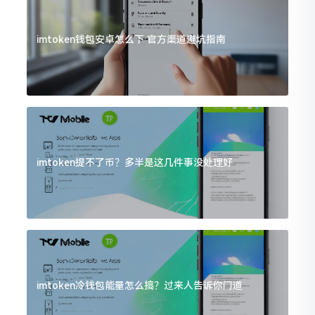
imtoken钱包安卓怎么下 官方渠道避坑指南
imtoken提不了币？多半是这几件事没处理好
imtoken冷钱包能量怎么搞？过来人告诉你门道