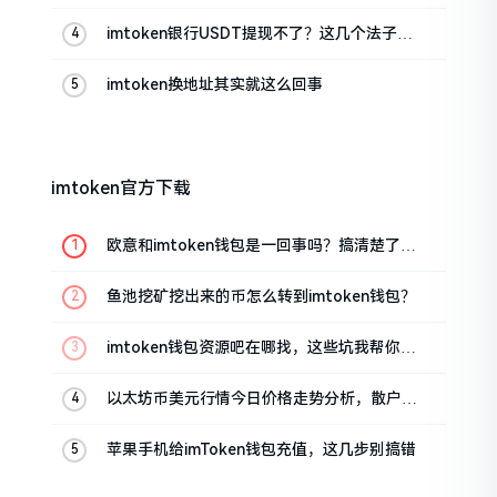
imtoken银行USDT提现不了？这几个法子能
帮你搞定
imtoken换地址其实就这么回事
imtoken官方下载
欧意和imtoken钱包是一回事吗？搞清楚了再
装钱包
鱼池挖矿挖出来的币怎么转到imtoken钱包？
imtoken钱包资源吧在哪找，这些坑我帮你趟
过
以太坊币美元行情今日价格走势分析，散户如
何避免追涨杀跌被套牢
苹果手机给imToken钱包充值，这几步别搞错