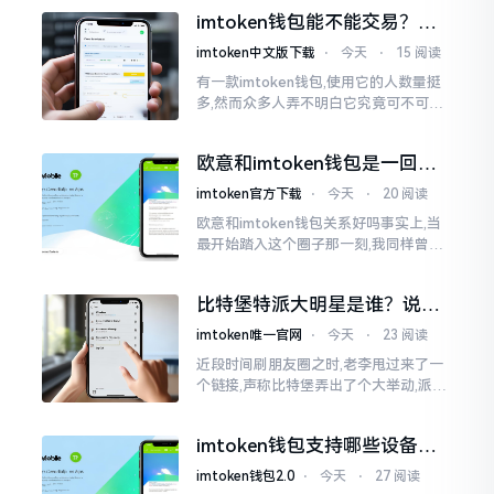
之后,我去到网上搜索了一番,嘿
imtoken钱包能不能交易？一
文说清楚
imtoken中文版下载
⋅
今天
⋅
15 阅读
有一款imtoken钱包,使用它的人数量挺
多,然而众多人弄不明白它究竟可不可以
进行交易。说实话,此问题问得很实在。
钱包和交易所原本就是不同的事物,像是
欧意和imtoken钱包是一回事
存钱罐与菜市场那般
吗？搞清楚了再装钱包
imtoken官方下载
⋅
今天
⋅
20 阅读
欧意和imtoken钱包关系好吗事实上,当
最开始踏入这个圈子那一刻,我同样曾因
这两者之名而陷入困惑,觉得好似有着同
一母体渊源所致的关联。而后随着时间
比特堡特派大明星是谁？说实
推移才逐渐明晰
话，我真没搞明白
imtoken唯一官网
⋅
今天
⋅
23 阅读
近段时间刷朋友圈之时,老李甩过来了一
个链接,声称比特堡弄出了个大举动,派遣
了个不知什么样明星前来站台。我点击
进入查看,哎呀不得了,满屏幕都是“重
imtoken钱包支持哪些设备？
磅”、“首发”、“独家”
手机电脑都能用
imtoken钱包2.0
⋅
今天
⋅
27 阅读