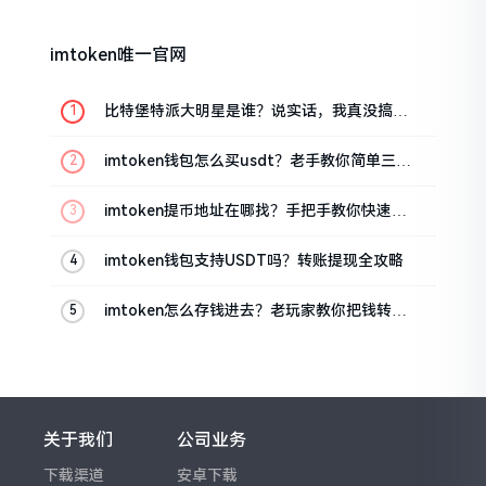
imtoken唯一官网
比特堡特派大明星是谁？说实话，我真没搞明
白
imtoken钱包怎么买usdt？老手教你简单三步
搞定
imtoken提币地址在哪找？手把手教你快速查
看
imtoken钱包支持USDT吗？转账提现全攻略
imtoken怎么存钱进去？老玩家教你把钱转进
钱包
关于我们
公司业务
下载渠道
安卓下载