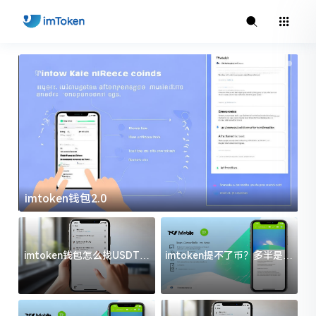
imtoken钱包2.0
i
imtoken钱包怎么找USDT地
imtoken提不了币？多半是这
址？三步搞定不踩坑
几件事没处理好