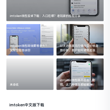
imtoken钱包安卓下载：入口在哪？老玩家的经验分享
imtoken钱包转钱要等多久？
以太坊币美元行情今日价格走
实际经验告诉你
势分析，散户如何避免追涨杀
跌被套牢
imtoken钱包转不出去？别
未命名
慌，这几种情况都能解决
imtoken中文版下载