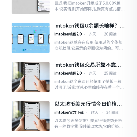
最近,我把imtoken升级成了5.0.009版
本,说实话,刚开始那阵儿,我真有点儿懵,
整个界面变了,布局也重新排了,结果我想
找某些东西时,得绕两圈才能找到
imtoken钱包U余额长啥样？截
图这样看
imtoken钱包2.0
⋅
昨天
⋅
20 阅读
imtoken这款存在应用,使用过的个体都
心知肚明,它展示的界面极为简约。可是,
U余额的那个部分偶尔会致使人们的视觉
感受产生些许困惑。
imtoken钱包交易所靠不靠
谱？老玩家说说心里话
imtoken钱包2.0
⋅
昨天
⋅
25 阅读
imtoken这个东西已经使用了挺长一段
时间了,诚实地讲,心里始终存在着一个疙
瘩。钱包本身不存在问题,然而交易所那
边就稍微有点让人不放心。今天来谈论
以太坊币美元行情今日价格走
这个事情
势分析，散户如何避免追涨杀
imtoken官方下载
⋅
昨天
⋅
34 阅读
跌被套牢
以太坊今天多少钱？美元行情走势分析
有一种数字货币叫做以太坊,它的价格走
势那叫一个起伏不定,就如同乘坐游乐场