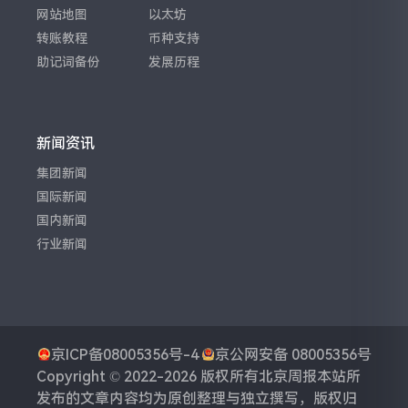
网站地图
以太坊
转账教程
币种支持
助记词备份
发展历程
新闻资讯
集团新闻
国际新闻
国内新闻
行业新闻
京ICP备08005356号-4
京公网安备 08005356号
Copyright © 2022-2026 版权所有
北京周报
本站所
发布的文章内容均为原创整理与独立撰写，版权归