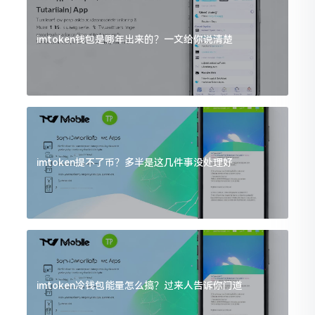
imtoken钱包是哪年出来的？一文给你说清楚
imtoken提不了币？多半是这几件事没处理好
imtoken冷钱包能量怎么搞？过来人告诉你门道