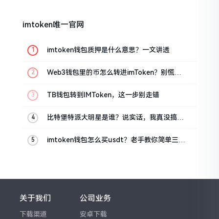
imtoken唯一官网
imtoken钱包质押是什么意思？一文讲透
Web3钱包里的币怎么转进imToken？别慌，
三步搞定
TB钱包转到IMToken，这一步别走错
比特堡特派大明星是谁？说实话，我真没搞明
白
imtoken钱包怎么买usdt？老手教你简单三步
搞定
关于我们
公司业务
下载渠道
安卓下载