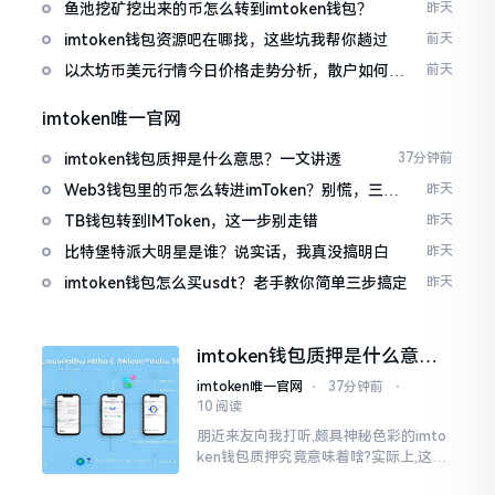
包
鱼池挖矿挖出来的币怎么转到imtoken钱包？
昨天
imtoken钱包资源吧在哪找，这些坑我帮你趟过
前天
以太坊币美元行情今日价格走势分析，散户如何避
前天
免追涨杀跌被套牢
imtoken唯一官网
imtoken钱包质押是什么意思？一文讲透
37分钟前
Web3钱包里的币怎么转进imToken？别慌，三步
昨天
搞定
TB钱包转到IMToken，这一步别走错
昨天
比特堡特派大明星是谁？说实话，我真没搞明白
昨天
imtoken钱包怎么买usdt？老手教你简单三步搞定
昨天
imtoken钱包质押是什么意
思？一文讲透
imtoken唯一官网
⋅
37分钟前
⋅
10 阅读
朋近来友向我打听,颇具神秘色彩的imto
ken钱包质押究竟意味着啥?实际上,这一
过程的本质也就是,你把手中原来有的币