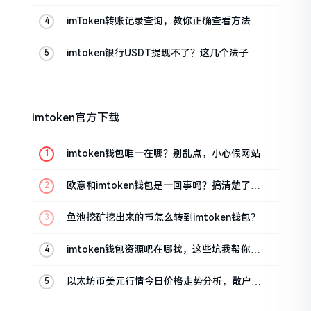
真实情况
imToken转账记录查询，教你正确查看方法
imtoken银行USDT提现不了？这几个法子能
帮你搞定
imtoken官方下载
imtoken钱包唯一在哪？别乱点，小心假网站
欧意和imtoken钱包是一回事吗？搞清楚了再
装钱包
鱼池挖矿挖出来的币怎么转到imtoken钱包？
imtoken钱包资源吧在哪找，这些坑我帮你趟
过
以太坊币美元行情今日价格走势分析，散户如
何避免追涨杀跌被套牢