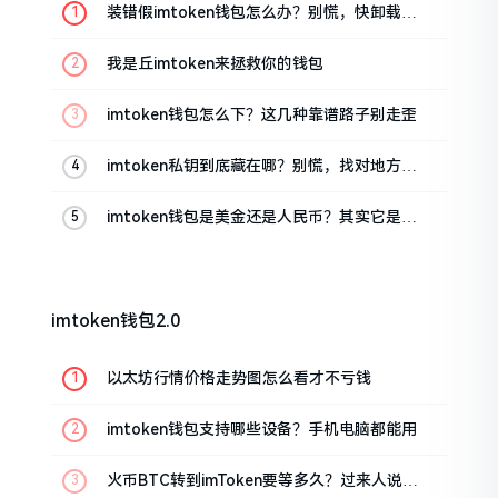
装错假imtoken钱包怎么办？别慌，快卸载，
这几招能救急
我是丘imtoken来拯救你的钱包
imtoken钱包怎么下？这几种靠谱路子别走歪
imtoken私钥到底藏在哪？别慌，找对地方才
安心
imtoken钱包是美金还是人民币？其实它是个
“多面手”
imtoken钱包2.0
以太坊行情价格走势图怎么看才不亏钱
imtoken钱包支持哪些设备？手机电脑都能用
火币BTC转到imToken要等多久？过来人说说