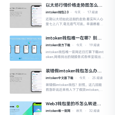
交付安排给协议展开特殊处理
以太坊行情价格走势图怎么看
才不亏钱
imtoken钱包2.0
⋅
今天
⋅
17 阅读
近期以太坊如此这般的走势,着实叫人心
里七上八下,毫无底气可言。早晨瞧看之
际还是一片通红之色,展现出良好的态势,
然而到了下午,那颜色刹那间就改变了,绿
imtoken钱包唯一在哪？别乱
得让人心里直冒慌意。
点，小心假网站
imtoken官方下载
⋅
今天
⋅
19 阅读
imtoken钱包唯一官网近日打算下载imt
oken,网络找出的链接各式各样呈现出乱
糟糟的状态,瞅着都好像是那么一股正确
的样子,然而真的敢于点击一下吗?内心一
装错假imtoken钱包怎么办？
直忐忑不安。我折腾了好些日子
别慌，快卸载，这几招能救急
imtoken中文版下载
⋅
今天
⋅
25 阅读
装错假imtoken钱包？别慌，这几招能
救急听说近来有人下了假货imtoken,心
里必然怦怦一跳。这事物看起来如真品
一式,图标、名字皆仿得极像,然而其中全
Web3钱包里的币怎么转进
是陷阱。
imToken？别慌，三步搞定
imtoken唯一官网
⋅
昨天
⋅
32 阅读