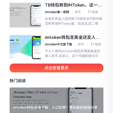
然而,实际并不如此
TB钱包转到IMToken，这一步
别走错
imtoken唯一官网
⋅
昨天
⋅
37 阅读
近来好多友人询问我,TB钱包当中的币要
怎样弄至IMToken里。说实话,这二者皆
是钱包,并无什么高低贵贱之分,然而在操
作方面的确得细致些。好多人转着转着
imtoken钱包是美金还是人民
就迷糊了
币？其实它是个“多面手”
imtoken中文版下载
⋅
昨天
⋅
37 阅读
不少人询问imtoken钱包究竟是美金还
是人民币,实际上，这个问题的提出可谓
是有些“外行人”的意味了。imtoken根本
就不会去发行属于自身的货币,它仅仅是
点击查看更多
一个“钱包”而已
热门阅读
imtoken钱包安卓下载：入口在哪？老玩家的经验分享