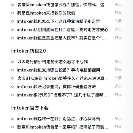
装错假imtoken钱包怎么办？别慌，快卸载，这几
今天
招能救急
我是丘imtoken来拯救你的钱包
昨天
imtoken钱包怎么下？这几种靠谱路子别走歪
昨天
imtoken私钥到底藏在哪？别慌，找对地方才安心
昨天
imtoken钱包是美金还是人民币？其实它是个“多
昨天
面手”
imtoken钱包2.0
以太坊行情价格走势图怎么看才不亏钱
今天
imtoken钱包支持哪些设备？手机电脑都能用
昨天
火币BTC转到imToken要等多久？过来人说说真实
昨天
情况
imToken转账记录查询，教你正确查看方法
昨天
imtoken银行USDT提现不了？这几个法子能帮你
昨天
搞定
imtoken官方下载
imtoken钱包唯一在哪？别乱点，小心假网站
今天
欧意和imtoken钱包是一回事吗？搞清楚了再装钱
昨天