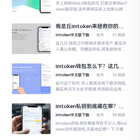
手上持有Web3钱包的币,打算迁移到imT
oken里存放,这件事情实际上没那么神秘
莫测。好多人一听闻“跨链”、“转账”就
心生畏惧,担心转错链导致币消失不见
我是丘imtoken来拯救你的钱
包
imtoken中文版下载
⋅
昨天
⋅
31 阅读
这几日,钱包之中那些许数字资产,着实令
人难以安睡。币圈这所在,其涨跌恰似翻
书那般迅速,昨日尚呈飘红之态，今日已
然绿得人心慌慌。众多人手中紧握着一
imtoken钱包怎么下？这几种
堆币
靠谱路子别走歪
imtoken中文版下载
⋅
昨天
⋅
36 阅读
如今这个时代,手上要是没有个数字钱包,
确实有点不太合乎情理,然而前往应用商
店搜索“imtoken”,呈现出来的结果各式
各样,实在是让人头疼不已。有些看起来
imtoken私钥到底藏在哪？别
似乎相似
慌，找对地方才安心
imtoken中文版下载
⋅
昨天
⋅
38 阅读
imtoken的私钥在哪里存在不少人,将imt
oken当作提款机,天真地幻想一下,只要把
密码输入进去了事情就会顺顺利利的。