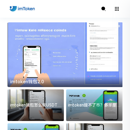
imtoken钱包2.0
i
imtoken钱包怎么找USDT地
imtoken提不了币？多半是这
址？三步搞定不踩坑
几件事没处理好