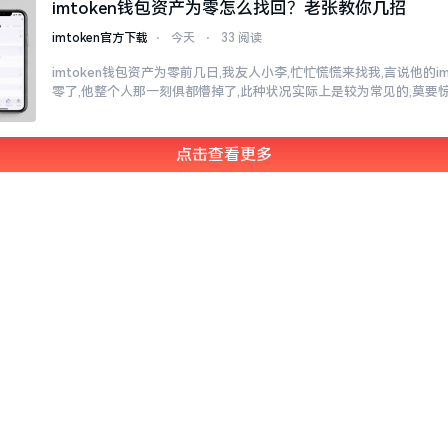
imtoken钱包资产为零怎么找回？老张教你几招
imtoken官方下载
⋅
今天
⋅
33 阅读
imtoken钱包资产为零前几日,我友人小李,忙忙慌慌来找我,言说他的i
零了,他整个人那一刻俱都懵掉了,此种状况实际上是较为常见的,莫要
点击查看更多