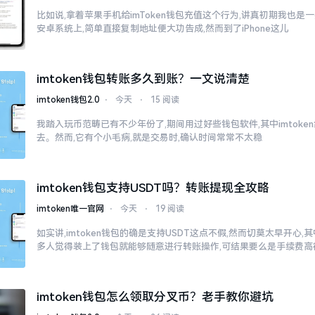
比如说,拿着苹果手机给imToken钱包充值这个行为,讲真初期我也是
安卓系统上,简单直接复制地址便大功告成,然而到了iPhone这儿
imtoken钱包转账多久到账？一文说清楚
imtoken钱包2.0
⋅
今天
⋅
15 阅读
我踏入玩币范畴已有不少年份了,期间用过好些钱包软件,其中imtok
去。然而,它有个小毛病,就是交易时,确认时间常常不太稳
imtoken钱包支持USDT吗？转账提现全攻略
imtoken唯一官网
⋅
今天
⋅
19 阅读
如实讲,imtoken钱包的确是支持USDT这点不假,然而切莫太早开心
多人觉得装上了钱包就能够随意进行转账操作,可结果要么是手续费高
imtoken钱包怎么领取分叉币？老手教你避坑