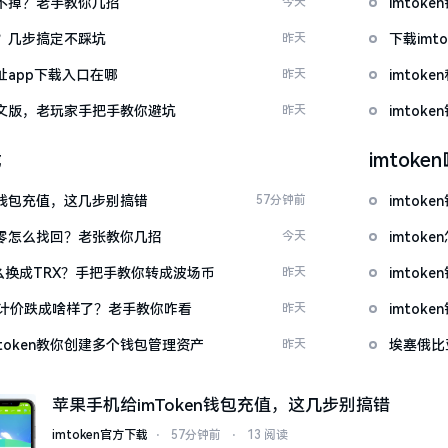
示关不掉？老手教你几招
今天
imto
去？几步搞定不踩坑
昨天
下载im
网址app下载入口在哪
昨天
imtok
载中文版，老玩家手把手教你避坑
昨天
imto
载
imtok
en钱包充值，这几步别搞错
57分钟前
imtok
产为零怎么找回？老张教你几招
今天
imto
T怎么换成TRX？手把手教你转成波场币
昨天
imto
元计价跌成啥样了？老手教你咋看
昨天
imto
token教你创建多个钱包管理资产
昨天
埃塞俄比
苹果手机给imToken钱包充值，这几步别搞错
imtoken官方下载
⋅
57分钟前
⋅
13 阅读