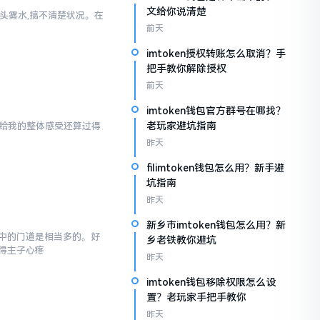
文给你说清楚
一头雾水,搞不清楚状况。在
前天
imtoken授权转账怎么取消？手
把手教你解除授权
前天
imtoken钱包官方群号在哪找？
老玩家避坑指南
en给我的整体感受还算过得
昨天
filimtoken钱包怎么用？新手避
坑指南
昨天
新乡市imtoken钱包怎么用？新
,其中的门道是相当多的。好
乡老铁教你避坑
得主子心疼
昨天
imtoken钱包移除权限怎么设
置？老玩家手把手教你
昨天