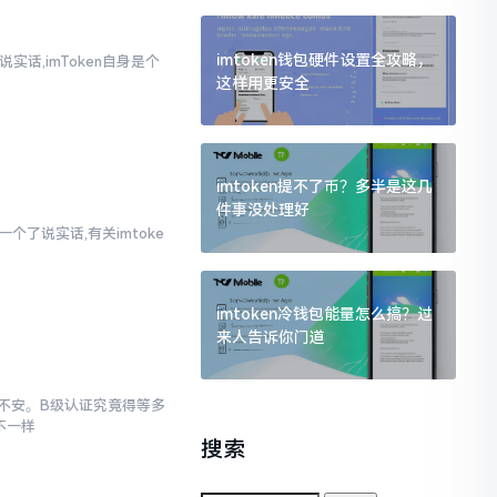
imtoken钱包硬件设置全攻略，
实话,imToken自身是个
这样用更安全
imtoken提不了币？多半是这几
件事没处理好
个了说实话,有关imtoke
imtoken冷钱包能量怎么搞？过
来人告诉你门道
忐忑不安。B级认证究竟得等多
不一样
搜索