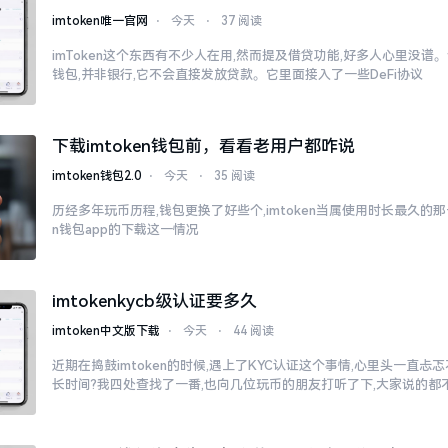
imtoken唯一官网
⋅
今天
⋅
37 阅读
imToken这个东西有不少人在用,然而提及借贷功能,好多人心里没谱。说
钱包,并非银行,它不会直接发放贷款。它里面接入了一些DeFi协议
下载imtoken钱包前，看看老用户都咋说
imtoken钱包2.0
⋅
今天
⋅
35 阅读
历经多年玩币历程,钱包更换了好些个,imtoken当属使用时长最久的那一
n钱包app的下载这一情况
imtokenkycb级认证要多久
imtoken中文版下载
⋅
今天
⋅
44 阅读
近期在捣鼓imtoken的时候,遇上了KYC认证这个事情,心里头一直
长时间?我四处查找了一番,也向几位玩币的朋友打听了下,大家说的都