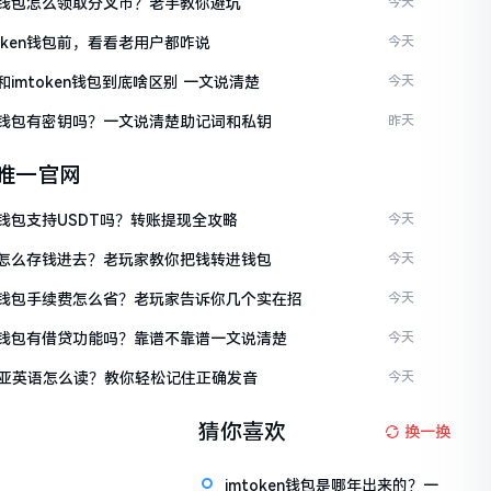
ken钱包怎么领取分叉币？老手教你避坑
今天
token钱包前，看看老用户都咋说
今天
en和imtoken钱包到底啥区别 一文说清楚
今天
ken钱包有密钥吗？一文说清楚助记词和私钥
昨天
en唯一官网
en钱包支持USDT吗？转账提现全攻略
今天
ken怎么存钱进去？老玩家教你把钱转进钱包
今天
ken钱包手续费怎么省？老玩家告诉你几个实在招
今天
ken钱包有借贷功能吗？靠谱不靠谱一文说清楚
今天
亚英语怎么读？教你轻松记住正确发音
今天
猜你喜欢
换一换
imtoken钱包是哪年出来的？一