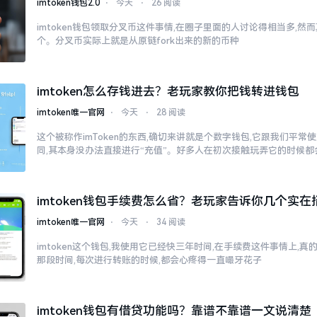
imtoken钱包2.0
⋅
今天
⋅
26 阅读
imtoken钱包领取分叉币这件事情,在圈子里面的人讨论得相当多,
个。分叉币实际上就是从原链fork出来的新的币种
imtoken怎么存钱进去？老玩家教你把钱转进钱包
imtoken唯一官网
⋅
今天
⋅
28 阅读
这个被称作imToken的东西,确切来讲就是个数字钱包,它跟我们平
同,其本身没办法直接进行“充值”。好多人在初次接触玩弄它的时候都
imtoken钱包手续费怎么省？老玩家告诉你几个实在
imtoken唯一官网
⋅
今天
⋅
34 阅读
imtoken这个钱包,我使用它已经快三年时间,在手续费这件事情上,
那段时间,每次进行转账的时候,都会心疼得一直嘬牙花子
imtoken钱包有借贷功能吗？靠谱不靠谱一文说清楚