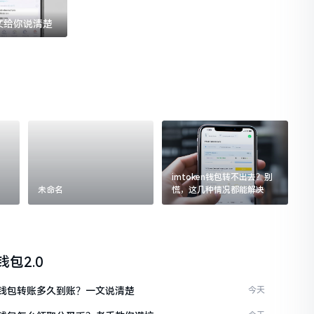
一文给你说清楚
imtoken钱包转不出去？别
未命名
慌，这几种情况都能解决
n钱包2.0
ken钱包转账多久到账？一文说清楚
今天