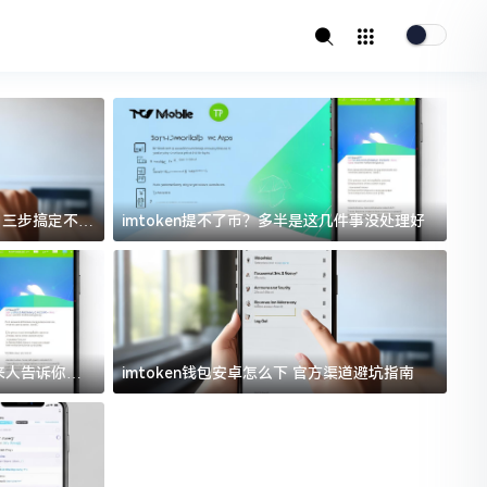
址？三步搞定不踩
imtoken提不了币？多半是这几件事没处理好
i
过来人告诉你门
imtoken钱包安卓怎么下 官方渠道避坑指南