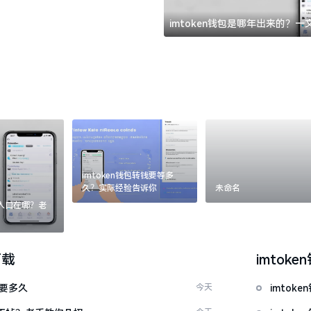
imtoken钱包是哪年出来的？
imtoken钱包转钱要等多
久？实际经验告诉你
未命名
：入口在哪？老
下载
imtoke
证要多久
今天
imto