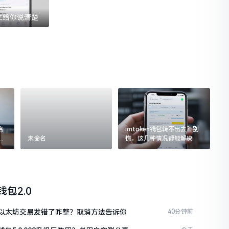
一文给你说清楚
格
imtoken钱包转不出去？别
追
未命名
慌，这几种情况都能解决
n钱包2.0
ken以太坊交易发错了咋整？取消方法告诉你
40分钟前