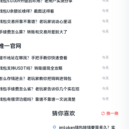
en钱包5.0.009升级后咋用？老用户实测分享
今天
en钱包U余额长啥样？截图这样看
今天
ken钱包交易所靠不靠谱？老玩家说说心里话
今天
ken手续费怎么算？转账和交易所差别大了
今天
en唯一官网
ken提币地址在哪找？手把手教你快速查看
今天
en钱包支持USDT吗？转账提现全攻略
今天
ken怎么存钱进去？老玩家教你把钱转进钱包
今天
ken钱包手续费怎么省？老玩家告诉你几个实在招
今天
ken钱包有借贷功能吗？靠谱不靠谱一文说清楚
今天
猜你喜欢
换一换
imtoken钱包转钱要等多久？实