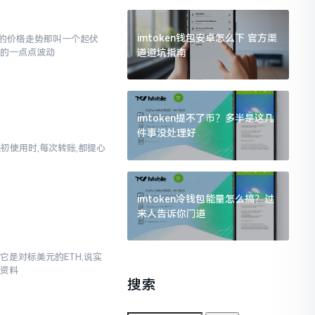
imtoken钱包安卓怎么下 官方渠
的价格走势那叫一个起伏
道避坑指南
现的一点点波动
imtoken提不了币？多半是这几
件事没处理好
起初使用时,每次转账,都提心
imtoken冷钱包能量怎么搞？过
来人告诉你门道
它是对标美元的ETH,说实
些资料
搜索