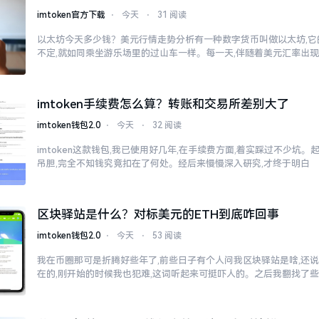
imtoken官方下载
⋅
今天
⋅
31 阅读
以太坊今天多少钱？美元行情走势分析有一种数字货币叫做以太坊,它
不定,就如同乘坐游乐场里的过山车一样。每一天,伴随着美元汇率出
imtoken手续费怎么算？转账和交易所差别大了
imtoken钱包2.0
⋅
今天
⋅
32 阅读
imtoken这款钱包,我已使用好几年,在手续费方面,着实踩过不少坑。
吊胆,完全不知钱究竟扣在了何处。经后来慢慢深入研究,才终于明白
区块驿站是什么？对标美元的ETH到底咋回事
imtoken钱包2.0
⋅
今天
⋅
53 阅读
我在币圈那可是折腾好些年了,前些日子有个人问我区块驿站是啥,还说
在的,刚开始的时候我也犯难,这词听起来可挺吓人的。之后我翻找了