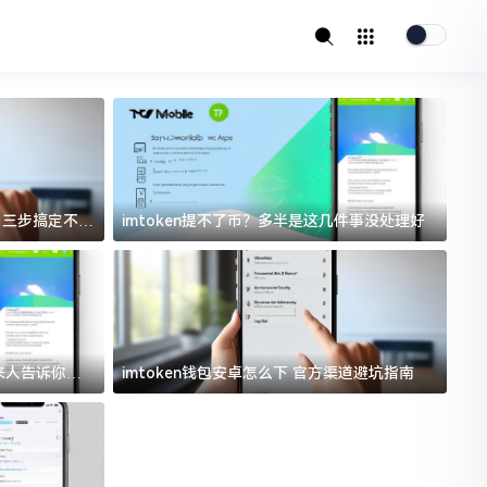
址？三步搞定不踩
imtoken提不了币？多半是这几件事没处理好
i
过来人告诉你门
imtoken钱包安卓怎么下 官方渠道避坑指南