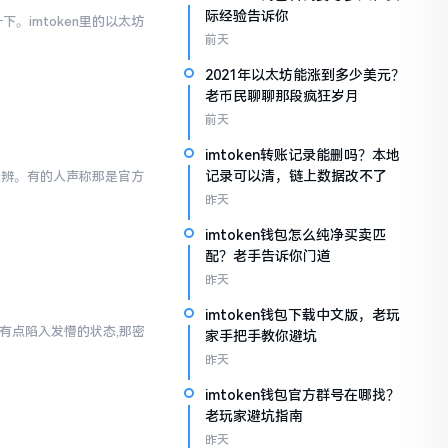
际经验告诉你
。imtoken里的以太坊
前天
2021年以太坊能涨到多少美元？
老币民聊聊那段疯狂岁月
前天
imtoken转账记录能删吗？本地
记录可以清，链上数据改不了
以分辨。有的人声称那是官方
昨天
imtoken钱包怎么纯净买卖匹
配？老手告诉你门道
昨天
imtoken钱包下载中文版，老玩
人有点陷入发懵的状态,那密
家手把手教你避坑
昨天
imtoken钱包官方群号在哪找？
老玩家避坑指南
昨天