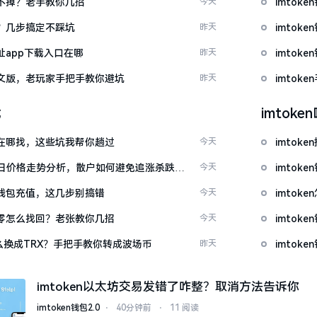
示关不掉？老手教你几招
今天
imtok
去？几步搞定不踩坑
昨天
imtok
网址app下载入口在哪
昨天
imto
载中文版，老玩家手把手教你避坑
昨天
imto
载
imtok
源吧在哪找，这些坑我帮你趟过
今天
imto
日价格走势分析，散户如何避免追涨杀跌被
今天
imtok
en钱包充值，这几步别搞错
今天
imto
产为零怎么找回？老张教你几招
今天
imto
T怎么换成TRX？手把手教你转成波场币
昨天
imto
imtoken以太坊交易发错了咋整？取消方法告诉你
imtoken钱包2.0
⋅
40分钟前
⋅
11 阅读