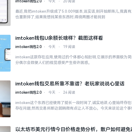
imtoken钱包2.0
⋅
今天
⋅
20 阅读
最近,我把imtoken升级成了5.0.009版本,说实话,刚开始那阵儿,我
也重新排了,结果我想找某些东西时,得绕两圈才能找到
imtoken钱包U余额长啥样？截图这样看
imtoken钱包2.0
⋅
今天
⋅
19 阅读
imtoken这款存在应用,使用过的个体都心知肚明,它展示的界面极为
分偶尔会致使人们的视觉感受产生些许困惑。
imtoken钱包交易所靠不靠谱？老玩家说说心里话
imtoken钱包2.0
⋅
今天
⋅
24 阅读
imtoken这个东西已经使用了挺长一段时间了,诚实地讲,心里始终
存在问题,然而交易所那边就稍微有点让人不放心。今天来谈论这个事
以太坊币美元行情今日价格走势分析，散户如何避免