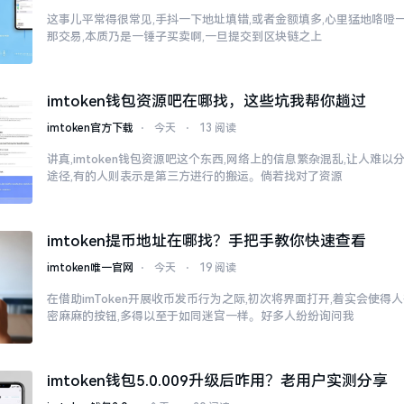
这事儿平常得很常见,手抖一下地址填错,或者金额填多,心里猛地咯噔一下
那交易,本质乃是一锤子买卖啊,一旦提交到区块链之上
imtoken钱包资源吧在哪找，这些坑我帮你趟过
imtoken官方下载
⋅
今天
⋅
13 阅读
讲真,imtoken钱包资源吧这个东西,网络上的信息繁杂混乱,让人难
途径,有的人则表示是第三方进行的搬运。倘若找对了资源
imtoken提币地址在哪找？手把手教你快速查看
imtoken唯一官网
⋅
今天
⋅
19 阅读
在借助imToken开展收币发币行为之际,初次将界面打开,着实会使得
密麻麻的按钮,多得以至于如同迷宫一样。好多人纷纷询问我
imtoken钱包5.0.009升级后咋用？老用户实测分享