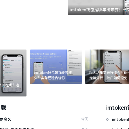
imtoken钱包是哪年出来的？
imtoken钱包转钱要等多
以太坊币美元行情今日价
久？实际经验告诉你
走势分析，散户如何避免
涨杀跌被套牢
：入口在哪？老
下载
imtoke
证要多久
今天
imto