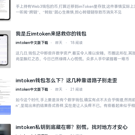
手上持有Web3钱包的币,打算迁移到imToken里存放,这件事情实
一听闻“跨链”、“转账”就心生畏惧,担心转错链导致币消失不见
我是丘imtoken来拯救你的钱包
imtoken中文版下载
⋅
昨天
⋅
18 阅读
这几日,钱包之中那些许数字资产,着实令人难以安睡。币圈这所在,其
尚呈飘红之态，今日已然绿得人心慌慌。众多人手中紧握着一堆币
imtoken钱包怎么下？这几种靠谱路子别走歪
imtoken中文版下载
⋅
昨天
⋅
21 阅读
如今这个时代,手上要是没有个数字钱包,确实有点不太合乎情理,然而前往
n”,呈现出来的结果各式各样,实在是让人头疼不已。有些看起来似乎
imtoken私钥到底藏在哪？别慌，找对地方才安心