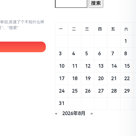
举动,派遣了个不知什么样
”、“独家”
一
二
三
四
五
六
1
3
4
5
6
7
8
10
11
12
13
14
15
17
18
19
20
21
22
24
25
26
27
28
29
31
«
2026年8月
»