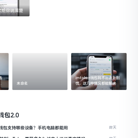
一文给你说清楚
格
imtoken钱包转不出去？别
追
未命名
慌，这几种情况都能解决
n钱包2.0
ken钱包支持哪些设备？手机电脑都能用
昨天