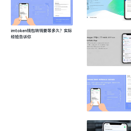
imtoken钱包转钱要等多久？实际
经验告诉你