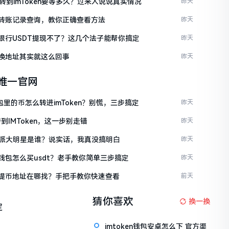
C转到imToken要等多久？过来人说说真实情况
昨天
ken转账记录查询，教你正确查看方法
昨天
ken银行USDT提现不了？这几个法子能帮你搞定
昨天
en换地址其实就这么回事
昨天
en唯一官网
包里的币怎么转进imToken？别慌，三步搞定
昨天
到IMToken，这一步别走错
昨天
派大明星是谁？说实话，我真没搞明白
昨天
en钱包怎么买usdt？老手教你简单三步搞定
昨天
ken提币地址在哪找？手把手教你快速查看
前天
猜你喜欢
换一换
定
imtoken钱包安卓怎么下 官方渠