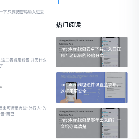
幻想一下,只要把密码输入进去
热门阅读
imtoken钱包安卓下载：入口在
哪？老玩家的经验分享
话,这二者皆是钱包,并无什么
了
imtoken钱包硬件设置全攻略，
”
这样用更安全
提出可谓是有些“外行人”的
钱包”而已
imtoken钱包是哪年出来的？一
文给你说清楚