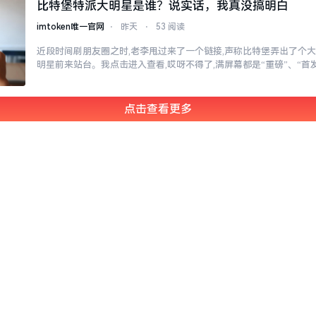
比特堡特派大明星是谁？说实话，我真没搞明白
imtoken唯一官网
⋅
昨天
⋅
53 阅读
近段时间刷朋友圈之时,老李甩过来了一个链接,声称比特堡弄出了个大
明星前来站台。我点击进入查看,哎呀不得了,满屏幕都是“重磅”、“首发
点击查看更多